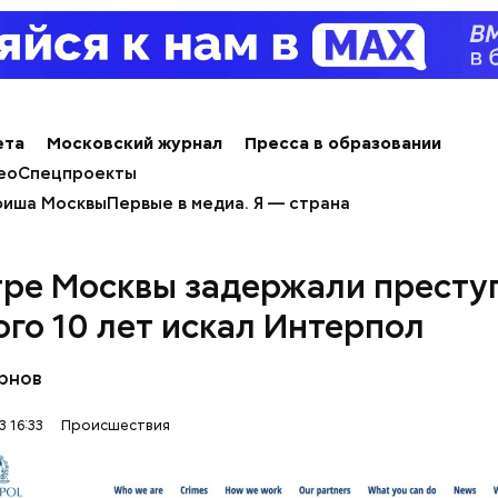
ета
Московский журнал
Пресса в образовании
ео
Спецпроекты
иша Москвы
Первые в медиа. Я — страна
тре Москвы задержали престу
ого 10 лет искал Интерпол
рнов
 16:33
Происшествия