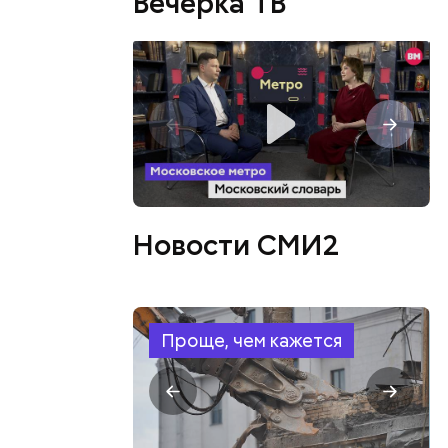
Вечерка ТВ
Новости СМИ2
иодически
что он
н не верил
л,
Проще, чем кажется