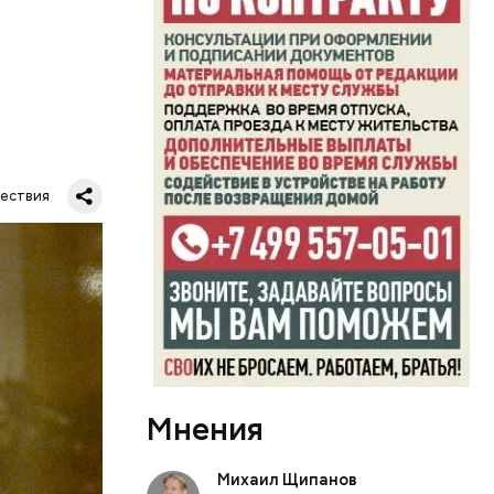
ского
на
ествия
 пива
кин. Не
 и вырвал
Мнения
Михаил Щипанов