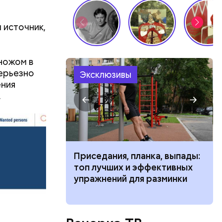
 источник,
 ножом в
ерьезно
Эксклюзивы
ения
.
чьи» типажи
Приседания, планка, выпады:
ь людей
топ лучших и эффективных
упражнений для разминки