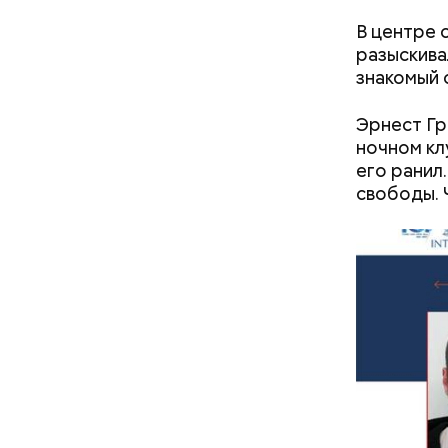
В центре 
разыскива
знакомый с
Эрнест Гр
ночном кл
его ранил
свободы. 
— Дайте мн