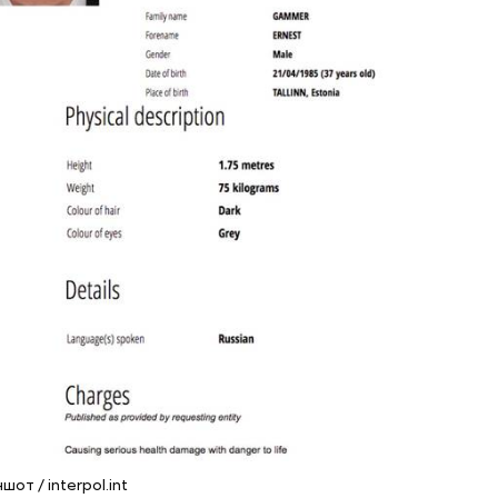
тки в отделении Александр все отрицал. Его пер
 из камеры и объясняли, что улики говорят о том, 
частен к убийству последней жертвы. Но Пичушки
ался говорить. В какой-то момент он вдруг замолча
 исподлобья и сказал:
от / interpol.int