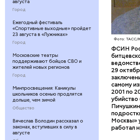
августа
Город
Ежегодный фестиваль
«Спортивные выходные» пройдет
23 августа в «Лужниках»
Фото: ТАСС/
Город
ФСИН Рос
битцевск
Московские театры
поддерживают бойцов СВО и
ведомстве
жителей новых регионов
На тот мо
29 октябр
преступле
Город
заключен
кропотлив
самому из
Минпросвещения: Каникулы
вышли на 
2001 по 2
школьников осенью продлятся
убийство 
дольше, чем зимой
Пичушкина
Общество
подростк
Москвы» у
Вячеслав Володин рассказал о
работал н
законах, вступивших в силу в
августе