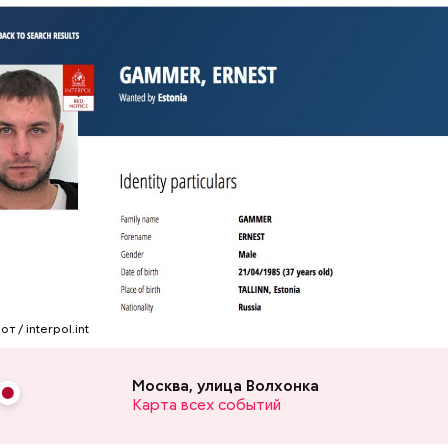
дали прикурить, он сказал:
 / interpol.int
Москва, улица Волхонка
Карта всех событий