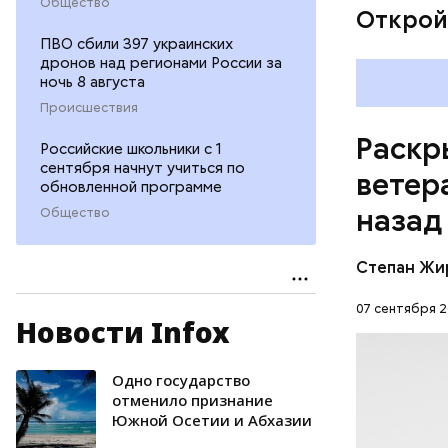
Общество
Открой
ПВО сбили 397 украинских
дронов над регионами России за
ночь 8 августа
Происшествия
Раскр
Российские школьники с 1
сентября начнут учиться по
ветер
обновленной программе
назад
Общество
Степан Жи
07 сентября 2
Новости Infox
По факту 
«Убийство
Одно государство
ПЕНСИОН
отменило признание
Южной Осетии и Абхазии
УГОЛОВНЫ