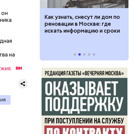
 он
московье,
 100 тысяч
Как узнать, снесут ли дом по
пника
оплаты за
дарства при
реновации в Москве: где
ии: кто может
искать информацию и сроки
 какие нужны
дная
ва на
ужия
.
ью
открыла
ь до
ашина под
ИЯ
о