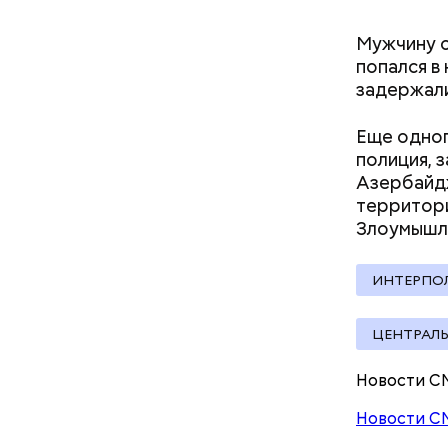
Мужчину о
Другие му
попался в
которое 
задержали
убийство 
Еще одног
полиция, 
Азербайдж
территори
Злоумышл
Для задер
ИНТЕРПО
квартиры 
дверь, си
спальни, 
ЦЕНТРАЛЬ
окном, в 
назначени
Новости С
Новости С