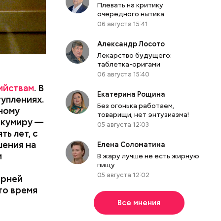
Плевать на критику
очередного нытика
06 августа 15:41
Александр Лосото
Лекарство будущего:
таблетка-оригами
06 августа 15:40
ийствам
. В
Екатерина Рощина
туплениях.
Без огонька работаем,
ному
товарищи, нет энтузиазма!
 кумиру —
05 августа 12:03
дователи
ь лет, с
шения на
Елена Соломатина
и
В жару лучше не есть жирную
пищу
05 августа 12:02
ерней
то время
Все мнения