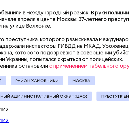
бвинили в международный розыск. В руки полиции
жчины предстанут перед судом за убийство в Под
Как поменять батареи дома и
Как получить до
 начале апреля в центе Москвы: 37-летнего престу
было
совершено в 2007 году
. Заказчик в качестве 
не получить штраф
рублей от госу
 на улице Волхонке.
обещал простить киллеру долг.
трудной ситуац
претендовать и
о преступника, которого разыскивала междунаро
документы
задержали инспекторы ГИБДД на МКАД. Уроженец
ана, которого подозревают в совершении убийст
и Украины, попытался скрыться от полицейских.
енника остановили
с применением табельного ор
жания подозреваемого в серии убийств под двер
Л
РАЙОН ХАМОВНИКИ
МОСКВА
был инсценирован пожар. Когда мать Пичушкина 
ловики вошли в квартиру. Аккуратно расчистив пут
спецназовцы увидели, что маньяк спит. Пожарная м
НЫЙ АДМИНИСТРАТИВНЫЙ ОКРУГ (ЦАО)
ПРЕСТУПЛЕН
«люльке» которой были бойцы отряда специальног
я, не пригодилась.
МИ2
МИ2