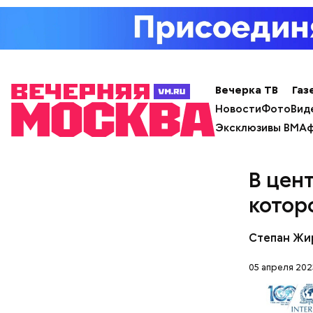
Вечерка ТВ
Газ
Новости
Фото
Вид
Эксклюзивы ВМ
Аф
В цен
котор
Степан Жи
05 апреля 2023