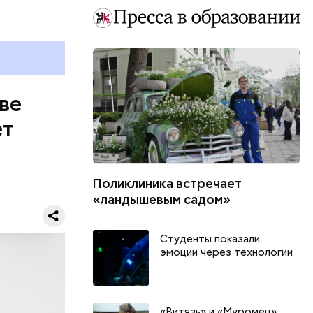
ве
ет
Поликлиника встречает
«ландышевым садом»
о статье
Студенты показали
эмоции через технологии
«Витязь» и «Муромец».