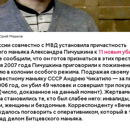
Юрий Машков
сии совместно с МВД установила причастность
ого маньяка Александра Пичушкина к
11 новым уб
 сообщили, что он готов признаться в этих прес
мент обнаруженные улики не позволяли раскрыть
я 2007 года Пичушкина приговорили к пожизнен
ние по горячим следам, но благодаря активной и
ию в колонии особого режима. Подражая своему
ой работе над преступлениями прошлых лет сле
вестному маньяку СССР Андрею Чикатило — за пят
след одного из подозреваемых и задержали его.
006 год, он убил 49 человек и совершил три поку
(число, доказанное на данный момент). Жертвам
 становились те, кто был слабее него: инвалиды,
и, женщины и бездомные. Корреспонденту «Веч
далось поговорить с оперативником, который в 
ад делом Битцевского маньяка.