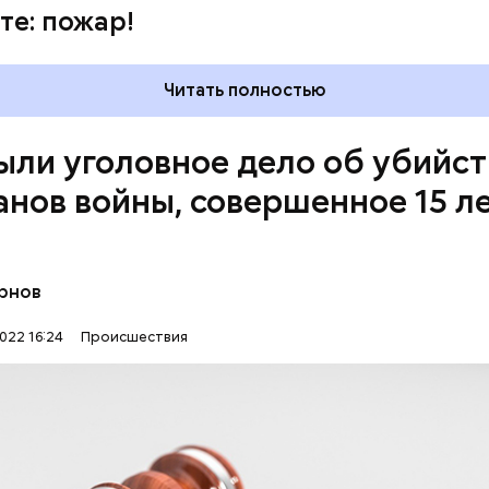
те: пожар!
Читать полностью
ыли уголовное дело об убийст
анов войны, совершенное 15 л
рнов
022 16:24
Происшествия
преступления было возбуждено уголовное дело п
 двух и более лиц».
ЕРЫ
КАЛИНИНГРАДСКАЯ ОБЛАСТЬ
УБИЙСТВА
Е ДЕЛА
ЗАДЕРЖАНИЯ