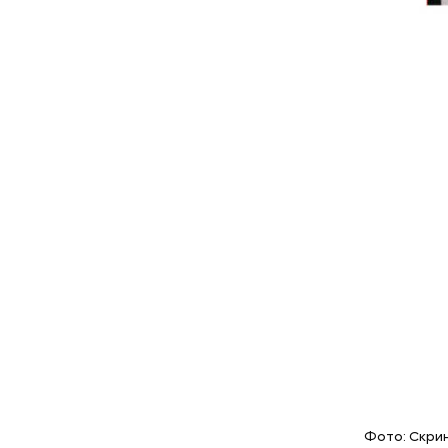
Первые су
приводили
точно при
и отказыв
посмотрел
Фото: Скринш