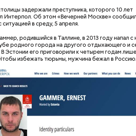
столицы задержали преступника, которого 10 лет
л Интерпол. Об этом «Вечерней Москве» сообщил
 ситуацией в среду, 5 апреля.
аммер, родившийся в Таллине, в 2013 году напал с
убе родного города на другого отдыхающего и с
. В Эстонии его приговорили к четырем годам лиш
Чтобы избежать тюрьмы, мужчина бежал в Россию
е сигарету, и я вам все расскажу.
Похудеть поможет горчица:
На какие «коша
чем полезно это растение и
можно поделит
продукты, которые из него
производят