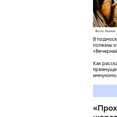
Фото: Pexels
В подмоск
Среднее в
полезны э
Большие ж
«Вечерней
Как расск
преимущес
иммуномо
«Прох