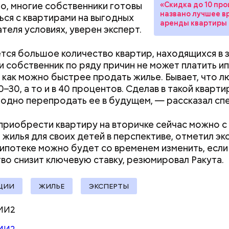
о, многие собственники готовы
«Скидка до 10 про
названо лучшее в
ься с квартирами на выгодных
аренды квартиры 
ателя условиях, уверен эксперт.
о, в лисичках содержится эргостерол (витамин D2)
ся большое количество квартир, находящихся в з
ляют рост патогенных дрожжей в тонком и толст
ли собственник по ряду причин не может платить ип
, сообщил врач.
 как можно быстрее продать жилье. Бывает, что 
0–30, а то и в 40 процентов. Сделав в такой кварт
одно перепродать ее в будущем, — рассказал спе
приобрести квартиру на вторичке сейчас можно с
 жилья для своих детей в перспективе, отметил эк
 ипотеке можно будет со временем изменить, если
 он проработал восемь суток. В его задачу входи
во снизит ключевую ставку, резюмировал
Ракута.
 уровня радиации в воздухе. Кроме того, Макеев 
ии населения из города, которую, по его мнению, 
Как получить до 100 тысяч
Как узнать, снес
ньше на несколько дней.
ЦИИ
ЖИЛЬЕ
ЭКСПЕРТЫ
рублей от государства при
реновации в Мос
трудной ситуации: кто может
искать информа
МИ2
претендовать и какие нужны
«Грязная» зона: в
документы
жизнь в пострада