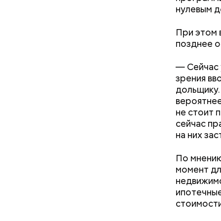
рядом с п
нулевым д
накаплива
При этом 
позднее о
— Сейчас 
зрения вв
Приседания, планка, выпады:
дольщику.
топ лучших и эффективных
вероятнее
упражнений для разминки
— Первые 
не стоит 
ездили де
сейчас пр
отдых. Ра
на них за
По мнению
момент дл
недвижимо
нужно з
ипотечные
нельзя 
стоимости
не стои
металли