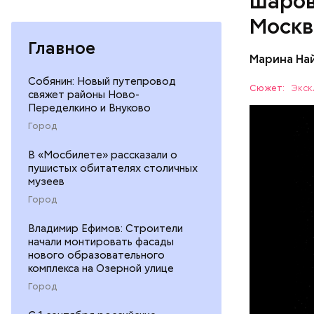
шаров
По его сл
Москв
аварий ра
Главное
Марина На
Собянин: Новый путепровод
Сюжет:
Экск
свяжет районы Ново-
Переделкино и Внуково
Город
— Маленьк
сантиметр
В «Мосбилете» рассказали о
пушистых обитателях столичных
Шаровая м
УЧЕНЫЕ
музеев
следов. Он
Город
причем в 
Владимир Ефимов: Строители
начали монтировать фасады
нового образовательного
комплекса на Озерной улице
Город