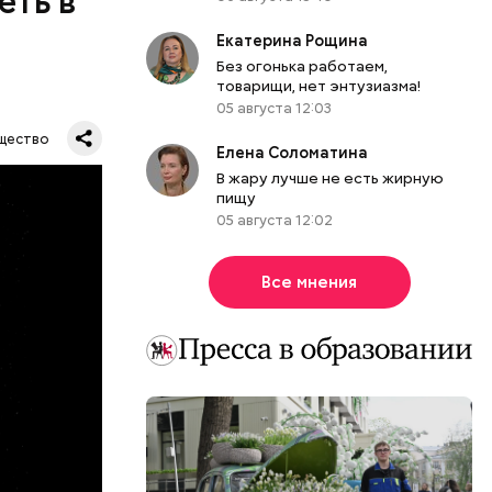
еть в
одобных
Екатерина Рощина
а.
Без огонька работаем,
товарищи, нет энтузиазма!
05 августа 12:03
щество
Елена Соломатина
В жару лучше не есть жирную
пищу
05 августа 12:02
их метров.
тавляя
Все мнения
влезть,
роходит.