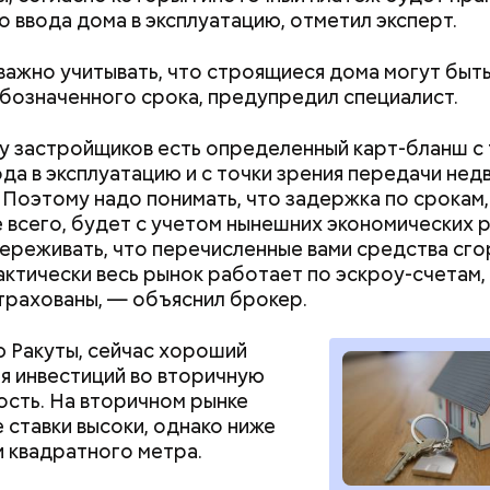
ромышленными предприятиями, так как они могут
о ввода дома в эксплуатацию, отметил эксперт.
ть в себе токсические вещества.
важно учитывать, что строящиеся дома могут быт
бозначенного срока, предупредил специалист.
у застройщиков есть определенный карт-бланш с 
ода в эксплуатацию и с точки зрения передачи не
Как банки будут
С 1 сентября ро
 Поэтому надо понимать, что задержка по срокам,
блокировать переводы при
школьники будут
 всего, будет с учетом нынешних экономических р
обнаружении вредоносного
новой программ
двое суток мы постоянно были на ногах. Каждые д
переживать, что перечисленные вами средства сго
ПО на устройствах клиентов
изменится
лать замеры радиации. Время от выезда до выезда
актически весь рынок работает по эскроу-счетам, 
бота и есть работа. Ее надо выполнять, — говорит 
страхованы, — объяснил брокер.
 Ракуты, сейчас хороший
я инвестиций во вторичную
сть. На вторичном рынке
астыть на месте и не двигаться;
 ставки высоки, однако ниже
ни в коем случае махать руками;
 квадратного метра.
т пытаться «поймать» молнию или потрогать, осо
ческими предметами.