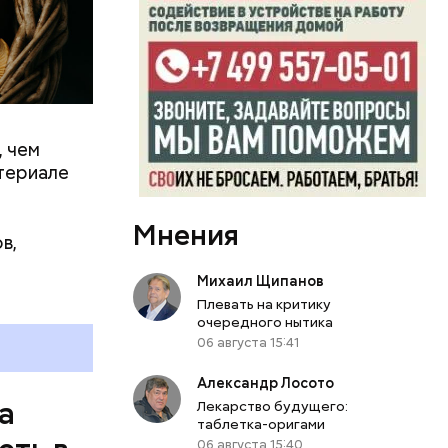
, чем
0 секунд.
атериале
ерт.
Мнения
в,
Михаил Щипанов
Плевать на критику
очередного нытика
06 августа 15:41
Александр Лосото
а
Лекарство будущего:
таблетка-оригами
06 августа 15:40