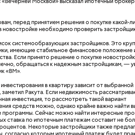
с «Вечерней Москвой» высказал ипотечный броке
Вернет молодость
воспаление: диет
Писарева рассказ
овам, перед принятием решения о покупке какой-л
пользе черники
в новостройке необходимо проверить застройщик
учения предельно допустимой дозы радиации Ма
исок системообразующих застройщиков. Это кру
 30-километровой зоны отчуждения, где он до 3 ма
ки, имеющие стабильное финансовое положение 
на уровень радиационной зараженности автотран
тва. Если принято решение о покупке новостройк
нечно, обращаться к надежным застройщикам, — у
к «ВМ».
 инвестирования в квартиру зависит от выбранной
робить заряд на человека. Нужно вести себя оче
, заметил Ракута. Если недвижимость рассматрива
, будто увидели дикого зверя, затаиться, — доба
ная инвестиция, то рассмотреть такой вариант
ния средств можно, однако крайне важно найти 
 программы. Сейчас можно найти интересные про
ых ставка по ипотечным платежам составит не бо
роцентов. Некоторые застройщики также предла
редупредил: не стоит собирать грибы у обочин д
, согласно которым ипотечный платеж будет пра