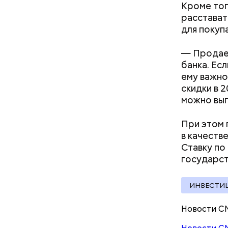
Кроме тог
расстават
для покуп
Кроме тог
— Продает
они подав
банка. Ес
кишечнике
ему важно
скидки в 2
можно выг
При этом 
в качестве
Ставку по
В Припяти
государст
измерение
в эвакуац
Как поменять батареи дома и
делать ра
ИНВЕСТИ
не получить штраф
Новости С