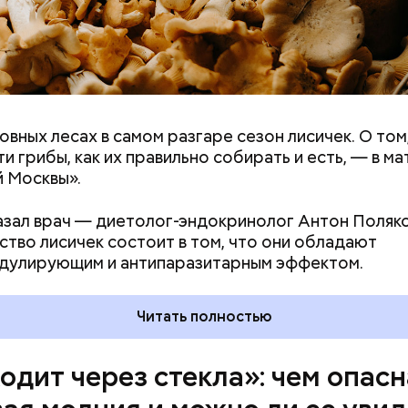
овных лесах в самом разгаре сезон лисичек. О том
ремя жизни молнии (маленькой и средней) около 3
ти грибы, как их правильно собирать и есть, — в м
е могут жить и до нескольких минут, отметил эксп
 Москвы».
азал врач — диетолог-эндокринолог Антон Поляко
тво лисичек состоит в том, что они обладают
дулирующим и антипаразитарным эффектом.
Читать полностью
одит через стекла»: чем опасн