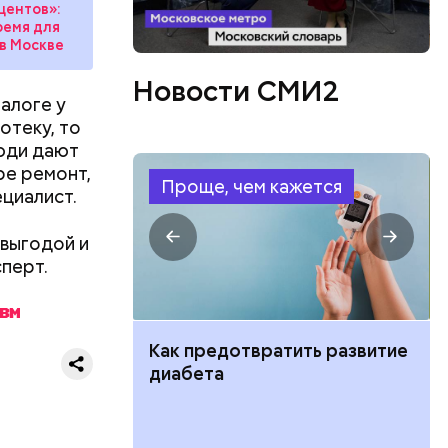
центов»:
ремя для
в Москве
, а также
Новости СМИ2
алоге у
ом
отеку, то
люди дают
ире ремонт,
Проще, чем кажется
циалист.
 выгодой и
сперт.
ло
участвовал
нужно было
ут ли дом по
Как предотвратить развитие
кве: где
диабета
цию и сроки
озможна ли
вших от