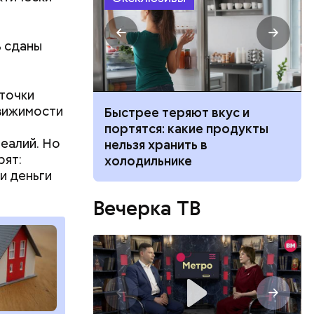
ь сданы
точки
движимости
ссийские
Быстрее теряют вкус и
 учиться по
портятся: какие продукты
еалий. Но
е: что
нельзя хранить в
ва часа
рят:
холодильнике
 — на
и деньги
он.
Вечерка ТВ
бенно