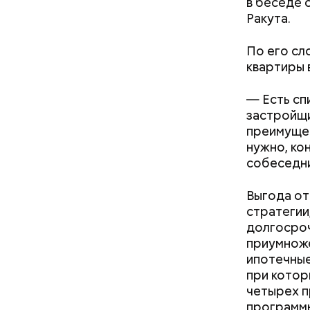
в беседе 
Ракута.
По его сл
квартиры 
После пол
— Есть сп
вывели из
застройщи
проверял 
преимущес
нужно, ко
собеседни
Выгода от
— Может п
стратегии
осторожно
долгосроч
академик.
приумноже
ипотечные
при котор
четырех п
Поляков п
программы