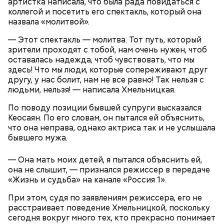
артистка написала, что была рада повидаться с
угаснет, — объяснил Бычков. — Но чаще всего они
грибам Дмитрий Тихомиров.
коллегой и посетить его спектакль, который она
не взрываются. Это редкий случай. Обычно энергия
назвала «молитвой».
у них кончается и они затухают.
— Этот спектакль — молитва. Тот путь, который
зрители проходят с тобой, нам очень нужен, чтоб
оставалась надежда, чтоб чувствовать, что мы
здесь! Что мы люди, которые сопереживают друг
другу, у нас болит, нам не все равно! Так нельзя с
— Лисички можно употреблять в различном виде:
людьми, нельзя! — написала Хмельницкая.
жареном, вареном, тушеном, сушеном и соленом.
Вернет молодость и снизит
Однако с точки зрения пользы лучше отдать
По поводу позиции бывшей супруги высказался
воспаление: диетолог Писарева
предпочтение маринованным, соленым и тушеным
рассказала о пользе черники
Кеосаян. По его словам, он пытался ей объяснить,
вариациям, — посоветовал эндокринолог.
что она неправа, однако актриса так и не услышала
бывшего мужа.
— Электричества нет. Но есть электростанция. И
По его словам, молния может распасться, улететь
секретарь партийной организации сжалился и
— Она мать моих детей, я пытался объяснить ей,
или просто погаснуть. Однако есть риск, что она
выделил нам цветной телевизор. И мы вечером
«Новым рекордам — быть»: как
она не слышит, — признался режиссер в передаче
может и взорваться.
активность Эль-Ниньо может
смогли посмотреть матч, — вспоминает он.
«Жизнь и судьба» на канале «Россия 1».
отразиться на предстоящем лете
в России
При этом, судя по заявлениям режиссера, его не
расстраивает поведение Хмельницкой, поскольку
сегодня вокруг много тех, кто прекрасно понимает