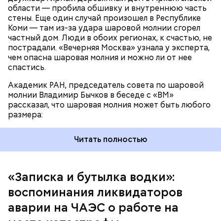
области — пробила обшивку и внутреннюю часть
трагедии. Подобных аварий раньше не случалось.
стены. Еще один случай произошел в Республике
Поэтому он не испытывал страха.
Коми — там из-за удара шаровой молнии сгорел
частный дом. Люди в обоих регионах, к счастью, не
пострадали. «Вечерняя Москва» узнала у эксперта,
чем опасна шаровая молния и можно ли от нее
спастись.
Академик РАН, председатель совета по шаровой
молнии Владимир Бычков в беседе с «ВМ»
рассказал, что шаровая молния может быть любого
размера:
Читать полностью
— Об аварии я узнал 26 апреля, когда нас подняли
по тревоге. Мы были дома, за нами приехал
транспорт. Привезли в полк. Построились. Сказали,
«Записка и бутылка водки»:
что произошло. Создали мобильный отряд. Через
воспоминания ликвидаторов
несколько часов мы направились в сторону
Чернобыля, — вспоминает Макеев.
аварии на ЧАЭС о работе на