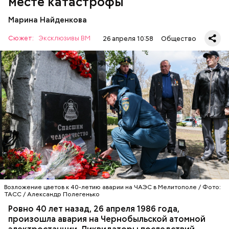
месте катастрофы
Марина Найденкова
Сюжет:
Эксклюзивы ВМ
26 апреля 10:58
Общество
Специалист гражданской обороны Московского
авиацентра Владимир Макеев в 1986 году служил в
Киеве в отдельном механизированном полку
гражданской обороны. На тот момент, когда
произошла авария на Чернобыльской атомной
АВАРИИ
ЧЕРНОБЫЛЬ
ИСТОРИЯ
станции, ему было 26 лет.
Возложение цветов к 40-летию аварии на ЧАЭС в Мелитополе / Фото:
ТАСС / Александр Полегенько
Ровно 40 лет назад, 26 апреля 1986 года,
произошла авария на Чернобыльской атомной