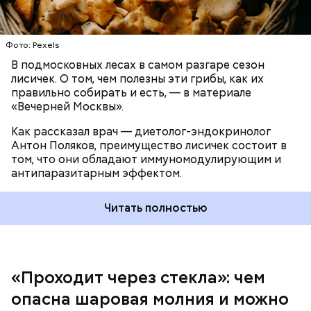
При встрече с шаровой молнией важно не
Фото: Pexels
паниковать, подчеркнул Бычков:
В подмосковных лесах в самом разгаре сезон
лисичек. О том, чем полезны эти грибы, как их
правильно собирать и есть, — в материале
«Вечерней Москвы».
Как рассказал врач — диетолог-эндокринолог
В Припяти он проработал восемь суток. В его
Антон Поляков, преимущество лисичек состоит в
задачу входило измерение уровня радиации в
«Грязная» зона: возможна ли
том, что они обладают иммуномодулирующим и
воздухе. Кроме того, Макеев участвовал в
жизнь в пострадавших от
антипаразитарным эффектом.
эвакуации населения из города, которую, по его
Чернобыльской аварии районах
мнению, нужно было делать раньше на несколько
дней.
Читать полностью
«Проходит через стекла»: чем
Среднее время жизни молнии (маленькой и
опасна шаровая молния и можно
средней) около 30 секунд. Большие же могут жить