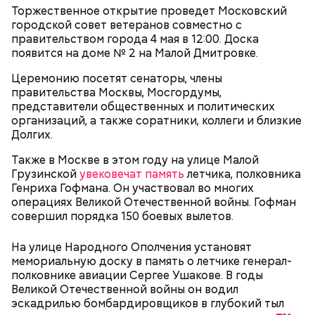
оставляют. Иногда пытаешься зайти в метро, а у
Торжественное открытие проведет Московский
входа велосипед. И ты просишь: мол, уберите —
городской совет ветеранов совместно с
там же ведь специальные подставки есть для
правительством города 4 мая в 12:00. Доска
велосипедов. Но без толку: на подставки не ставят,
появится на доме № 2 на Малой Дмитровке.
а ставят у дверей. И это прямо мешает очень
сильно, — сказал Иван, 19 лет.
Церемонию посетят сенаторы, члены
правительства Москвы, Мосгордумы,
представители общественных и политических
организаций, а также соратники, коллеги и близкие
Внутри Мавзолея находится траурный зал, где
Долгих.
покоится тело Ленина. Он оформлен в темных и
красных тонах. Тело Владимира Ильича
Также в Москве в этом году на улице Малой
подсвечивают 14 лампочек розового спектра,
Грузинской
увековечат память
летчика, полковника
которые придают коже естественный цвет. Это
Генриха Гофмана. Он участвовал во многих
позволяет Ленину выглядеть максимально живым.
операциях Великой Отечественной войны. Гофман
Также в саркофаге постоянно циркулирует воздух
совершил порядка 150 боевых вылетов.
температурой +16 градусов. Отметим, что в здании
запрещено фотографировать бывшего вождя и
На улице Народного Ополчения установят
— В пассажирах не терплю грубости. Да и, в
снимать на видео.
мемориальную доску в память о летчике генерал-
принципе, все. А так я спокойный, когда поем, —
полковнике авиации Сергее Ушакове. В годы
говорит с улыбкой Владимир, 45 лет.
Великой Отечественной войны он водил
эскадрилью бомбардировщиков в глубокий тыл