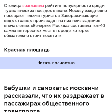
— Еще типичная ситуация, когда говорят:
Столица
возглавила
рейтинг популярности среди
«Занимайте обе стороны эскалатора». А никто не
туристических поездок в июне. Москву ежедневно
занимает! И из-за этого образуется огромная
посещают тысячи туристов. Завораживающие
очередь. И если опаздываешь, то идешь по этому
виды столицы производят на них неизгладимое
огромному эскалатору очень-очень долго, —
впечатление. «Вечерняя Москва» составила топ-10
поделился Андрей, 19 лет.
самых интересных мест в городе, которые
обязательно стоит посетить.
Красная площадь
Читать полностью
— Вот меня очень раздражает, когда пытаешься
Бабушки и самокаты: москвичи
выйти из вагона метро, а люди стоят прямо по
рассказали, что их раздражает в
центру в дверях. И приходится их толкать, а они
не дают тебе пройти, что очень бестактно, —
пассажирах общественного
пожаловался Игорь, 55 лет.
транспорта