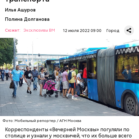
Илья Ашуров
Полина Долганова
Сюжет:
Эксклюзивы ВМ
12 июля 2022 09:00
Город
— Рюкзаки большие прямо бесит, когда не
снимают. Если едешь в час пик, обязательно тебя
чем-нибудь заденут, — сказала Александра, 19 лет.
ТРАНСПОРТ
ПАССАЖИРЫ
МОСКВА
Фото: Мобильный репортер / АГН Москва
Корреспонденты «Вечерней Москвы» погуляли по
столице и узнали у москвичей, что их больше всего