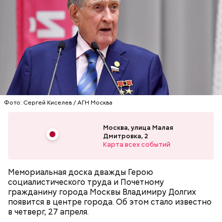
Европе. Он расположился на территории почти 22
гектара в самом центре Москвы и по своей
площади занимает пятое место в России после
зоопарков Ярославля, Ростова-на-Дону,
Новосибирска и Красноярска.
— Рюкзаки необходимо снимать! И самокаты бесят!
— заявила Ирина Васильевна, 60 лет.
Фото: Сергей Киселев / АГН Москва
Москва, улица Малая
Дмитровка, 2
Карта всех событий
Мемориальная доска дважды Герою
социалистического труда и Почетному
гражданину города Москвы Владимиру Долгих
Московский зоопарк
появится в центре города. Об этом стало известно
в четверг, 27 апреля.
— Не люблю, когда велосипеды где ни попадя