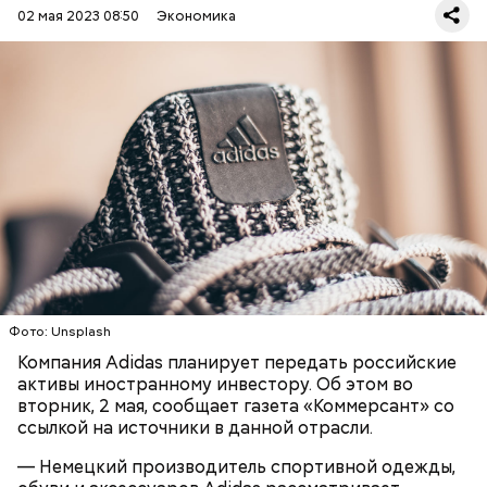
02 мая 2023 08:50
Экономика
Таким образом Adidas сможет перезапустить
порядка 100 наиболее доходных магазинов в
России, пишет «
Коммерсант
».
БИЗНЕС
РОССИЯ
США
По мнению эксперта по фондовому рынку
компании «БКС Мир инвестиций» Михаила
Зельцера, в этом году стоит
сберегать свои
средства
в юане и гонконгском долларе. Он
отметил, что в РФ увеличивается
привлекательность валют дружественных
Фото: Unsplash
государств в связи с санкционной политикой ряда
стран.
Компания Adidas планирует передать российские
активы иностранному инвестору. Об этом во
вторник, 2 мая, сообщает газета «Коммерсант» со
ссылкой на источники в данной отрасли.
— Немецкий производитель спортивной одежды,