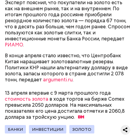
Эксперт пояснил, что покупатели на золото есть
Ушедшие из России зарубежные потребительские
как на внешнем рынке, так и на внутреннем. По
бренды могли потерять в общей сложности около
итогам прошлого года россияне приобрели
двух миллиардов долларов. Некоторые компании
рекордное количество золота — порядка 67 тонн,
решили продать свой бизнес, а другие позднее
что в десять раз больше, чем годом ранее. Спросом
уходить передумали. Какие бренды
вернулись в
пользуются как золотые слитки, так и
Россию
за последние месяцы, как им это удалось и
инвестиционные монеты Банка России, передает
изменился ли ассортимент — в материале
РИАМО
.
«Вечерней Москвы».
В конце апреля стало известно, что Центробанк
Китая наращивает золотовалютные резервы.
Политики КНР нашли альтернативу доллару в виде
золота, запасы которого в стране достигли 2 078
тонн, передает
argumenti.ru
.
Также стало известно, что американский ретейлер
одежды Gap
полностью уходит
из России и
13 апреля впервые с 9 марта прошлого года
закрывает все магазины на территории страны.
стоимость золота
в ходе торгов на бирже Comex
Президент общероссийской общественной
превысила 2050 долларов. На максимальных
организации малого и среднего
показателях его цена достигала отметки в 2060,8
предпринимательства «Опора России» Александр
доллара за тройскую
унцию.
Калинин рассказал «Вечерней Москве», почему
бренд решил прекратить свою деятельность и как
в нашу страну
завозят одежду ушедших марок
.
БАНКИ
ИНВЕСТИЦИИ
ЗОЛОТО