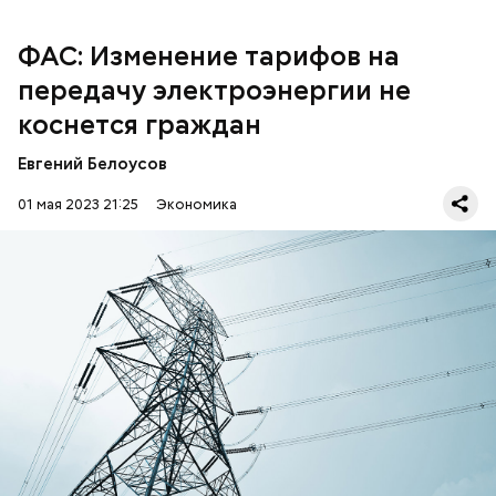
ФАС: Изменение тарифов на
передачу электроэнергии не
коснется граждан
Евгений Белоусов
01 мая 2023 21:25
Экономика
Изменение тарифов на передачу электроэнергии
связано с реализацией масштабной
инвестиционной программы в сетевом комплексе,
передает
ТАСС
.
ЭЛЕКТРИЧЕСТВО
РОССИЯ
ФАС
ТАРИФЫ