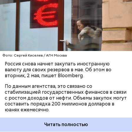
может даже положительно сказаться на рубле, —
Эксперты Центра финансовой экспертизы
говорится в
материале
.
Роскачества
объяснили изменения
, которые
произошли в области жилищно-коммунального
РОССИЯ
ФИНАНСЫ
ПОКУПКИ
хозяйства в 2023 году.
Фото: Сергей Киселев / АГН Москва
Россия снова начнет закупать иностранную
валюту для своих резервов в мае. Об этом во
вторник, 2 мая, пишет Bloomberg.
По данным агентства, это связано со
стабилизацией государственных финансов в связи
с ростом доходов от нефти. Объемы закупок могут
составить порядка 200 миллионов долларов в
Правительство России
повысило тариф
на
юанях ежемесячно.
передачу электроэнергии на 6,3 процента до
конца 2023 года. Соответствующее распоряжение
Читать полностью
подписал премьер-министр РФ Михаил Мишустин.