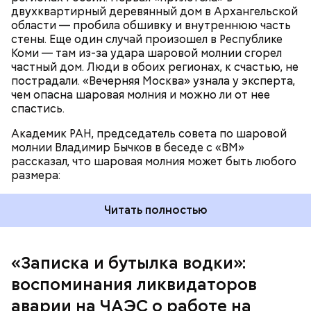
двухквартирный деревянный дом в Архангельской
По его словам, солдаты не знали о масштабах
области — пробила обшивку и внутреннюю часть
трагедии. Подобных аварий раньше не случалось.
стены. Еще один случай произошел в Республике
Поэтому он не испытывал страха.
Коми — там из-за удара шаровой молнии сгорел
частный дом. Люди в обоих регионах, к счастью, не
пострадали. «Вечерняя Москва» узнала у эксперта,
чем опасна шаровая молния и можно ли от нее
спастись.
Академик РАН, председатель совета по шаровой
молнии Владимир Бычков в беседе с «ВМ»
рассказал, что шаровая молния может быть любого
размера:
Читать полностью
— Об аварии я узнал 26 апреля, когда нас подняли
по тревоге. Мы были дома, за нами приехал
транспорт. Привезли в полк. Построились. Сказали,
«Записка и бутылка водки»:
что произошло. Создали мобильный отряд. Через
воспоминания ликвидаторов
несколько часов мы направились в сторону
Чернобыля, — вспоминает Макеев.
аварии на ЧАЭС о работе на