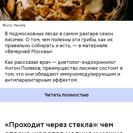
При встрече с шаровой молнией важно не
Фото: Pexels
паниковать, подчеркнул Бычков:
В подмосковных лесах в самом разгаре сезон
лисичек. О том, чем полезны эти грибы, как их
правильно собирать и есть, — в материале
«Вечерней Москвы».
Как рассказал врач — диетолог-эндокринолог
В Припяти он проработал восемь суток. В его
Антон Поляков, преимущество лисичек состоит в
задачу входило измерение уровня радиации в
«Грязная» зона: возможна ли
том, что они обладают иммуномодулирующим и
воздухе. Кроме того, Макеев участвовал в
жизнь в пострадавших от
антипаразитарным эффектом.
эвакуации населения из города, которую, по его
Чернобыльской аварии районах
мнению, нужно было делать раньше на несколько
дней.
Читать полностью
«Проходит через стекла»: чем
Среднее время жизни молнии (маленькой и