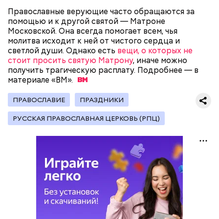
Православные верующие часто обращаются за
помощью и к другой святой — Матроне
Московской. Она всегда помогает всем, чья
молитва исходит к ней от чистого сердца и
Поляков предупредил: не стоит собирать грибы у
светлой души. Однако есть
вещи, о которых не
обочин дорог или рядом с промышленными
Одним из запоминающихся событий того периода
стоит просить святую Матрону
, иначе можно
предприятиями, так как они могут накапливать в
для Макеева стал футбольный матч между
получить трагическую расплату. Подробнее — в
себе токсические вещества.
киевским «Динамо» и мадридским «Атлетико»,
материале
«ВМ».
который состоялся 3 мая в Киеве. Полк Макеева жил
в палатках в лесу около Варовичей, в 12 километрах
ПРАВОСЛАВИЕ
ПРАЗДНИКИ
от Припяти. А солдатам очень хотелось увидеть
трансляцию матча. Макеев поехал к секретарю
РУССКАЯ ПРАВОСЛАВНАЯ ЦЕРКОВЬ (РПЦ)
— Может пробить заряд на человека. Нужно вести
партийной организации колхоза и попросил
себя очень осторожно, будто увидели дикого
одолжить телевизор.
зверя, затаиться, — добавил академик.
Кроме того, в лисичках содержится эргостерол
После получения предельно допустимой дозы