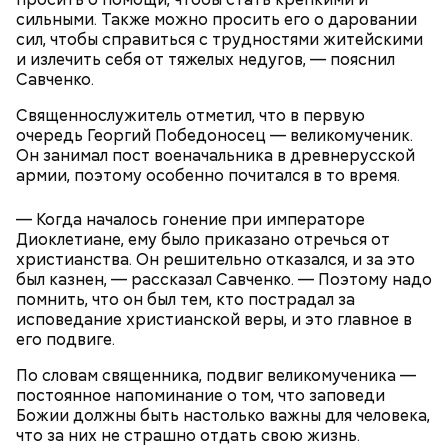
фронта с победой.
тот будет следовать за ним до тех пор, пока не
рядом, «Вечерней Москве» рассказал эксперт по
сильными. Также можно просить его о даровании
угаснет, — объяснил Бычков. — Но чаще всего они
грибам Дмитрий Тихомиров.
сил, чтобы справиться с трудностями житейскими
не взрываются. Это редкий случай. Обычно энергия
и излечить себя от тяжелых недугов, — пояснил
у них кончается и они затухают.
Савченко.
Священнослужитель отметил, что в первую
очередь Георгий Победоносец — великомученик.
Он занимал пост военачальника в древнерусской
армии, поэтому особенно почитался в то время.
— Лисички можно употреблять в различном виде:
жареном, вареном, тушеном, сушеном и соленом.
Вернет молодость и снизит
— Когда началось гонение при императоре
Однако с точки зрения пользы лучше отдать
воспаление: диетолог Писарева
Диоклетиане, ему было приказано отречься от
предпочтение маринованным, соленым и тушеным
рассказала о пользе черники
христианства. Он решительно отказался, и за это
вариациям, — посоветовал эндокринолог.
был казнен, — рассказал Савченко. — Поэтому надо
помнить, что он был тем, кто пострадал за
— Электричества нет. Но есть электростанция. И
исповедание христианской веры, и это главное в
По его словам, молния может распасться, улететь
секретарь партийной организации сжалился и
его подвиге.
или просто погаснуть. Однако есть риск, что она
выделил нам цветной телевизор. И мы вечером
«Новым рекордам — быть»: как
может и взорваться.
активность Эль-Ниньо может
смогли посмотреть матч, — вспоминает он.
По словам священника, подвиг великомученика —
отразиться на предстоящем лете
постоянное напоминание о том, что заповеди
в России
Божии должны быть настолько важны для человека,
что за них не страшно отдать свою жизнь.