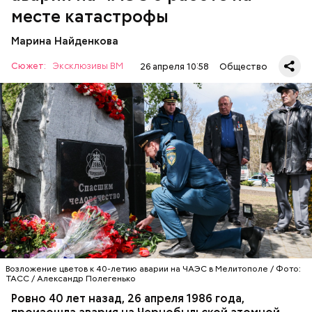
месте катастрофы
Марина Найденкова
Сюжет:
Эксклюзивы ВМ
26 апреля 10:58
Общество
Специалист гражданской обороны Московского
авиацентра Владимир Макеев в 1986 году служил в
Киеве в отдельном механизированном полку
гражданской обороны. На тот момент, когда
произошла авария на Чернобыльской атомной
АВАРИИ
ЧЕРНОБЫЛЬ
ИСТОРИЯ
станции, ему было 26 лет.
Возложение цветов к 40-летию аварии на ЧАЭС в Мелитополе / Фото:
ТАСС / Александр Полегенько
Ровно 40 лет назад, 26 апреля 1986 года,