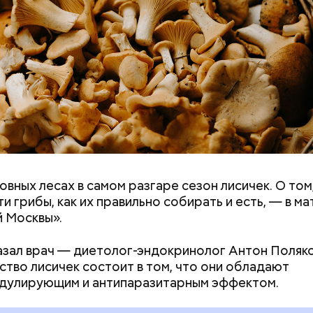
овных лесах в самом разгаре сезон лисичек. О том
ремя жизни молнии (маленькой и средней) около 3
ти грибы, как их правильно собирать и есть, — в м
е могут жить и до нескольких минут, отметил эксп
 Москвы».
азал врач — диетолог-эндокринолог Антон Поляко
тво лисичек состоит в том, что они обладают
дулирующим и антипаразитарным эффектом.