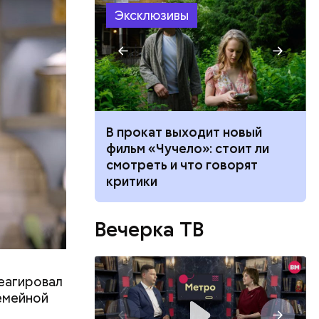
Эксклюзивы
орог или
: как
В прокат выходит новый
 гендерными
фильм «Чучело»: стоит ли
а рынке
смотреть и что говорят
критики
Вечерка ТВ
еагировал
семейной