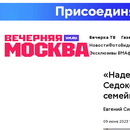
— Лисички
тушеном, 
отдать пр
— посовет
Вечерка ТВ
Газ
Новости
Фото
Вид
Эксклюзивы ВМ
Аф
«Наде
Седок
семей
Евгений Си
— Может п
09 июня 2023 
осторожно