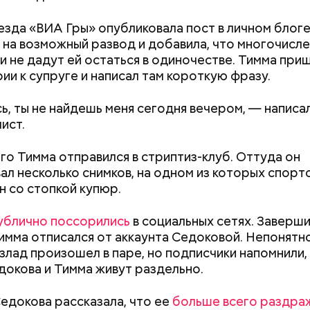
астыть на месте и не двигаться;
езда «ВИА Гры» опубликовала пост в личном блоге
ни в коем случае махать руками;
 на возможный развод и добавила, что многочисл
т пытаться «поймать» молнию или потрогать, осо
и не дадут ей остаться в одиночестве. Тимма приш
ческими предметами.
ии к супруге и написал там короткую фразу.
, ты не найдешь меня сегодня вечером, — написа
ист.
о, в лисичках содержится эргостерол (витамин D2)
ляют рост патогенных дрожжей в тонком и толст
го Тимма отправился в стриптиз-клуб. Оттуда он
, сообщил врач.
ал несколько снимков, на одном из которых спорт
н со стопкой купюр.
ублично поссорились
в социальных сетях. Заверши
Тимма отписался от аккаунта Седоковой. Непонятно
злад произошел в паре, но подписчики напомнили,
Как получить до 100 тысяч
Как узнать, снес
докова и Тимма живут раздельно.
рублей от государства при
реновации в Мос
трудной ситуации: кто может
искать информа
Седокова рассказала, что ее
больше всего раздра
претендовать и какие нужны