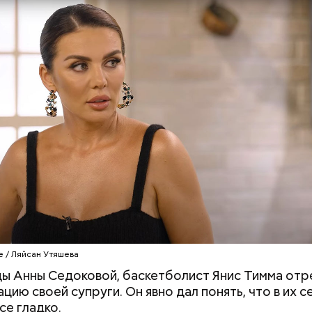
редупредил: не стоит собирать грибы у обочин д
ромышленными предприятиями, так как они могут
ть в себе токсические вещества.
«Поколение соло»: что стоит
Разрыв в деньгах
за желанием молодежи жить
обстоят дела с
с фокусом «на себя»
стереотипами н
труда в России
e / Ляйсан Утяшева
ы Анны Седоковой, баскетболист Янис Тимма отр
ацию своей супруги. Он явно дал понять, что в их 
се гладко.