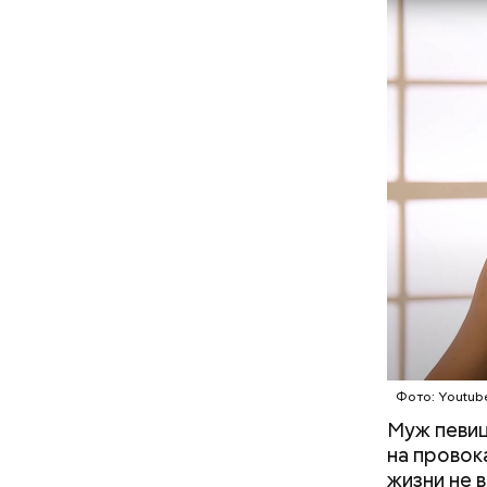
академик.
Поляков п
рядом с п
накаплива
Продлеваем лето: где можно
отдохнуть в бархатный
сезон и во сколько это
обойдется
Фото: Youtub
Муж певиц
на провок
жизни не в