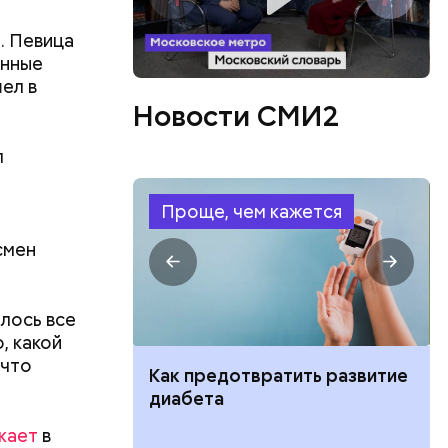
. Певица
енные
бенно
ел в
Новости СМИ2
л
, а также
Проще, чем кажется
ом
смен
лось все
, какой
 что
ут ли дом по
Как предотвратить развитие
кве: где
диабета
цию и сроки
жает
в