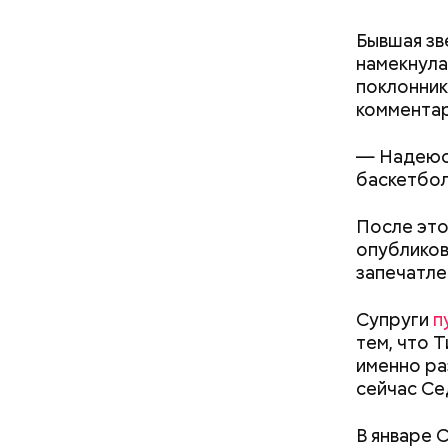
нужно з
Бывшая зв
нельзя 
намекнула
не стои
поклонник
металли
комментар
— Надеюсь
баскетбол
Кроме тог
они подав
После это
кишечнике
опубликов
запечатле
Супруги
п
тем, что 
именно ра
Как поменять батареи дома и
сейчас Се
не получить штраф
В январе 