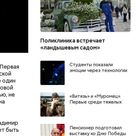
Поликлиника встречает
«ландышевым садом»
Студенты показали
 Первая
эмоции через технологии
ской
е один
ровой
ью, не
«Витязь» и «Муромец».
на
Первые среди тяжелых
ладимир
Всемирный день кошек и
Пенсионер подготовил
ет быть
Международный день
выставку ко Дню Победы