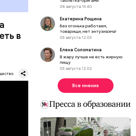
таблетка-оригами
06 августа 15:40
Екатерина Рощина
а
Без огонька работаем,
товарищи, нет энтузиазма!
еть в
05 августа 12:03
Елена Соломатина
В жару лучше не есть жирную
пищу
05 августа 12:02
щество
Все мнения
их метров.
тавляя
влезть,
роходит.