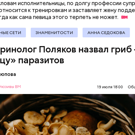
словам исполнительницы, по долгу профессии супр
документы
относится к тренировкам и заставляет жену подд
гда как сама певица этого терпеть не
может.
НЫЕ СЕТИ
ЗНАМЕНИТОСТИ
АННА СЕДОКОВА
че с шаровой молнией важно не паниковать, подч
ринолог Поляков назвал гриб
цу» паразитов
Аюпова
акже содержится D-манноза (два химических вещес
я позволяет разрушать яйца некоторых паразитов
люзивы ВМ
19 июля 18:00
Об
ание лисичек считается оптимальным среди альт
Е
ВРАЧИ
ГРИБЫ
ПРОДУКТЫ
итарных программ, — подчеркнул специалист.