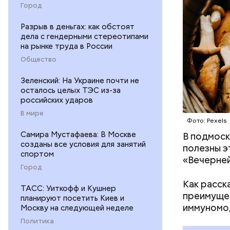
Город
Разрыв в деньгах: как обстоят
дела с гендерными стереотипами
на рынке труда в России
Общество
Зеленский: На Украине почти не
осталось целых ТЭС из-за
российских ударов
В мире
Фото: Pexels
Самира Мустафаева: В Москве
В подмоск
Среднее в
созданы все условия для занятий
полезны э
Большие ж
спортом
«Вечерней
Город
Как расск
ТАСС: Уиткофф и Кушнер
преимущес
планируют посетить Киев и
иммуномо
Москву на следующей неделе
Политика