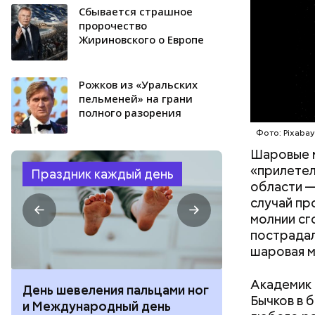
Сбывается страшное
пророчество
Жириновского о Европе
Рожков из «Уральских
пельменей» на грани
полного разорения
Фото: Pixaba
Шаровые 
«прилетел
Праздник каждый день
области —
случай пр
молнии сг
пострадал
шаровая м
Академик 
День шевеления пальцами ног
День разгля
Бычков в 
и Международный день
горизонта и 