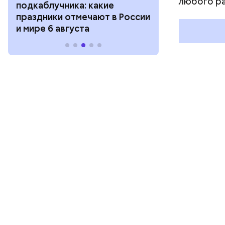
любого р
подкаблучника: какие
курсанта: ка
праздники отмечают в России
отмечают в Р
и мире 6 августа
августа