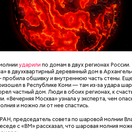
y
молнии
ударили
по домам в двух регионах России.
а» в двухквартирный деревянный дом в Архангель
 пробила обшивку и внутреннюю часть стены. Ещ
оизошел в Республике Коми — там из-за удара ша
орел частный дом. Люди в обоих регионах, к счаст
и. «Вечерняя Москва» узнала у эксперта, чем опас
олния и можно ли от нее спастись.
РАН, председатель совета по шаровой молнии В
дывания
День качания на качелях и
беседе с «ВМ» рассказал, что шаровая молния мож
День пьяного
День шампанского: какие