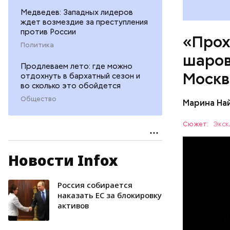
Медведев: Западных лидеров
ждет возмездие за преступления
против России
«Прох
Политика
шаров
Продлеваем лето: где можно
Москв
отдохнуть в бархатный сезон и
во сколько это обойдется
Общество
Марина На
Сюжет:
Экск
Новости Infox
— Маленьк
сантиметр
Шаровая м
Россия собирается
УЧЕНЫЕ
следов. Он
наказать EC за блокировку
активов
причем в 