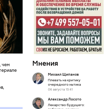
Мнения
, чем
0 секунд.
атериале
ерт.
Михаил Щипанов
Плевать на критику
очередного нытика
в,
06 августа 15:41
Александр Лосото
Лекарство будущего: