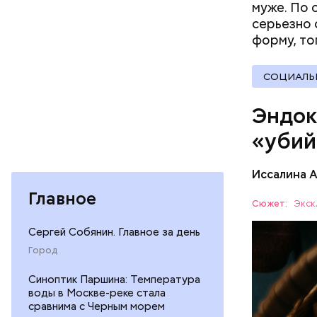
муже. По 
серьезно 
форму, то
СОЦИАЛЬ
При встре
Эндок
Бычков:
«убий
Иссалина 
— В них т
Главное
комбинаци
Сюжет:
Экск
Использов
ЗДОРОВЬ
Сергей Собянин. Главное за день
антипараз
Город
Синоптик Паршина: Температура
воды в Москве-реке стала
сравнима с Черным морем