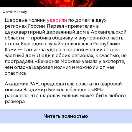
следов. Она как капля стекает, растекается. Может
УЧЕНЫЕ
МОЛНИИ
ПОГОДА
и в окно влезть, причем в двухметровое.
Фото: Pixabay
Сжимается, как воздушный шар, и проходит.
Шаровые молнии
ударили
по домам в двух
регионах России. Первая «прилетела» в
двухквартирный деревянный дом в Архангельской
области — пробила обшивку и внутреннюю часть
стены. Еще один случай произошел в Республике
Коми — там из-за удара шаровой молнии сгорел
частный дом. Люди в обоих регионах, к счастью, не
пострадали. «Вечерняя Москва» узнала у эксперта,
чем опасна шаровая молния и можно ли от нее
спастись.
Академик РАН, председатель совета по шаровой
молнии Владимир Бычков в беседе с «ВМ»
рассказал, что шаровая молния может быть любого
размера:
Читать полностью