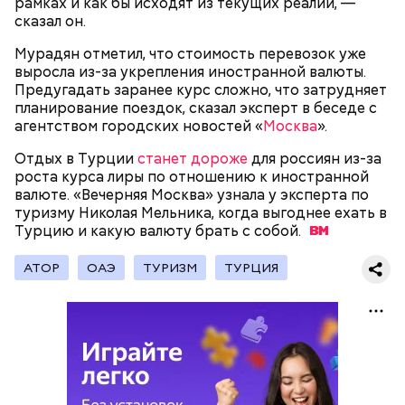
рамках и как бы исходят из текущих реалий, —
может и взорваться.
активность Эль-Ниньо может
сказал он.
отразиться на предстоящем лете
в России
Мурадян отметил, что стоимость перевозок уже
выросла из-за укрепления иностранной валюты.
Предугадать заранее курс сложно, что затрудняет
планирование поездок, сказал эксперт в беседе с
агентством городских новостей «
Москва
».
Отдых в Турции
станет дороже
для россиян из-за
Поляков предупредил: не стоит собирать грибы у
роста курса лиры по отношению к иностранной
обочин дорог или рядом с промышленными
валюте. «Вечерняя Москва» узнала у эксперта по
предприятиями, так как они могут накапливать в
туризму Николая Мельника, когда выгоднее ехать в
себе токсические вещества.
Турцию и какую валюту брать с
собой.
АТОР
ОАЭ
ТУРИЗМ
ТУРЦИЯ
— Может пробить заряд на человека. Нужно вести
себя очень осторожно, будто увидели дикого
зверя, затаиться, — добавил академик.