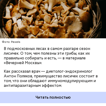
Использование лисичек считается оптимальным
среди альтернативных антипаразитарных
ЗДОРОВЬЕ
ВРАЧИ
ГРИБЫ
ПРОДУКТЫ
программ, — подчеркнул специалист.
При встрече с шаровой молнией важно не
Фото: Pexels
паниковать, подчеркнул Бычков:
В подмосковных лесах в самом разгаре сезон
лисичек. О том, чем полезны эти грибы, как их
правильно собирать и есть, — в материале
«Вечерней Москвы».
Как рассказал врач — диетолог-эндокринолог
Антон Поляков, преимущество лисичек состоит в
том, что они обладают иммуномодулирующим и
антипаразитарным эффектом.
Читать полностью