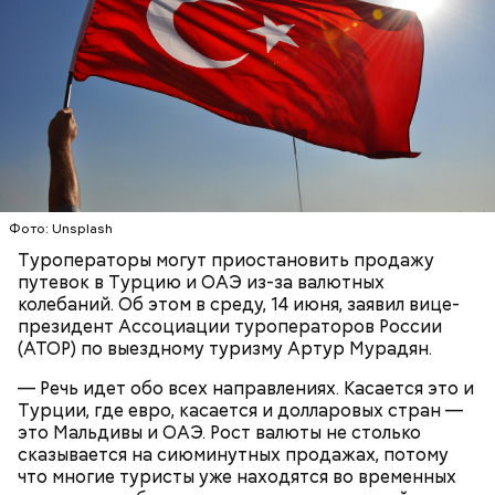
сморчок вонючий или веселка вонючая. Мутинус
Равенеля завезли в Евразию из Северной Америки,
— Заранее предсказать, как объект себя поведет,
и в последние годы он стал все чаще встречаться в
невозможно. Если допустить резкое движение,
средней полосе России.
Не опасен ли он и можно
поток воздуха может увлечь шар за человеком, и
ли собирать
обычные грибы, которые растут
тот будет следовать за ним до тех пор, пока не
рядом, «Вечерней Москве» рассказал эксперт по
угаснет, — объяснил Бычков. — Но чаще всего они
грибам Дмитрий Тихомиров.
не взрываются. Это редкий случай. Обычно энергия
у них кончается и они затухают.
Фото: Unsplash
Туроператоры могут приостановить продажу
путевок в Турцию и ОАЭ из-за валютных
колебаний. Об этом в среду, 14 июня, заявил вице-
— Лисички можно употреблять в различном виде:
президент Ассоциации туроператоров России
жареном, вареном, тушеном, сушеном и соленом.
Вернет молодость и снизит
(АТОР) по выездному туризму Артур Мурадян.
Однако с точки зрения пользы лучше отдать
воспаление: диетолог Писарева
предпочтение маринованным, соленым и тушеным
рассказала о пользе черники
— Речь идет обо всех направлениях. Касается это и
вариациям, — посоветовал эндокринолог.
Турции, где евро, касается и долларовых стран —
это Мальдивы и ОАЭ. Рост валюты не столько
сказывается на сиюминутных продажах, потому
По его словам, молния может распасться, улететь
что многие туристы уже находятся во временных
или просто погаснуть. Однако есть риск, что она
«Новым рекордам — быть»: как