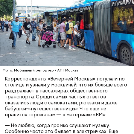
— Рюкзаки большие прямо бесит, когда не
снимают. Если едешь в час пик, обязательно тебя
чем-нибудь заденут, — сказала Александра, 19 лет.
ТРАНСПОРТ
ПАССАЖИРЫ
МОСКВА
Фото: Мобильный репортер / АГН Москва
Корреспонденты «Вечерней Москвы» погуляли по
столице и узнали у москвичей, что их больше всего
раздражает в пассажирах общественного
транспорта. Среди самых частых ответов
оказались люди с самокатами, рюкзаки и даже
бабушки-«путешественницы». Что еще не
нравится горожанам — в материале «ВМ».
— Не люблю, когда громко слушают музыку.
Особенно часто это бывает в электричках. Еще