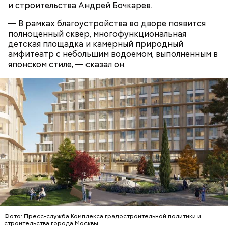
— заявила Ирина Васильевна, 60 лет.
и строительства Андрей Бочкарев.
— В рамках благоустройства во дворе появится
полноценный сквер, многофункциональная
детская площадка и камерный природный
амфитеатр с небольшим водоемом, выполненным в
японском стиле, — сказал он.
Московский зоопарк
— Не люблю, когда велосипеды где ни попадя
оставляют. Иногда пытаешься зайти в метро, а у
входа велосипед. И ты просишь: мол, уберите —
там же ведь специальные подставки есть для
велосипедов. Но без толку: на подставки не ставят,
а ставят у дверей. И это прямо мешает очень
сильно, — сказал Иван, 19 лет.
Фото: Пресс-служба Комплекса градостроительной политики и
строительства города Москвы