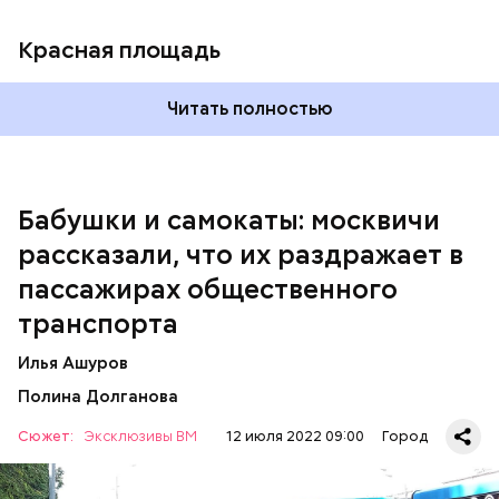
Красная площадь
Читать полностью
— Вот меня очень раздражает, когда пытаешься
Бабушки и самокаты: москвичи
выйти из вагона метро, а люди стоят прямо по
рассказали, что их раздражает в
центру в дверях. И приходится их толкать, а они
не дают тебе пройти, что очень бестактно, —
пассажирах общественного
пожаловался Игорь, 55 лет.
транспорта
Илья Ашуров
Полина Долганова
Сюжет:
Эксклюзивы ВМ
12 июля 2022 09:00
Город