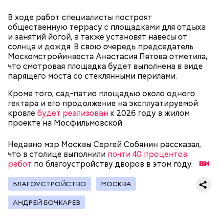
Внутри Мавзолея находится траурный зал, где
В ходе работ специалисты построят
покоится тело Ленина. Он оформлен в темных и
общественную террасу с площадками для отдыха
красных тонах. Тело Владимира Ильича
и занятий йогой, а также установят навесы от
подсвечивают 14 лампочек розового спектра,
солнца и дождя. В свою очередь председатель
которые придают коже естественный цвет. Это
Москомстройинвеста Анастасия Пятова отметила,
позволяет Ленину выглядеть максимально живым.
что смотровая площадка будет выполнена в виде
Также в саркофаге постоянно циркулирует воздух
парящего моста со стеклянными перилами.
температурой +16 градусов. Отметим, что в здании
запрещено фотографировать бывшего вождя и
Кроме того, сад-патио площадью около одного
— В пассажирах не терплю грубости. Да и, в
снимать на видео.
гектара и его продолжение на эксплуатируемой
принципе, все. А так я спокойный, когда поем, —
кровле
будет реализован
к 2026 году в жилом
говорит с улыбкой Владимир, 45 лет.
проекте на Мосфильмовской.
Недавно мэр Москвы Сергей Собянин рассказал,
что в столице выполнили
почти 40 процентов
работ
по благоустройству дворов в этом году.
Мавзолей Ленина — это памятник, музей, а также
усыпальница всем известного вождя советского
БЛАГОУСТРОЙСТВО
МОСКВА
народа Владимира Ильича Ленина. Он находится в
самом центре Красной площади. Более того,
АНДРЕЙ БОЧКАРЕВ
мавзолей Ленина является одним из важных
объектов, охраняемых ЮНЕСКО.