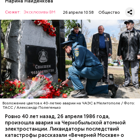
Марина Найденкова
Сюжет:
Эксклюзивы ВМ
26 апреля 10:58
Общество
Специалист гражданской обороны Московского
авиацентра Владимир Макеев в 1986 году служил в
Киеве в отдельном механизированном полку
гражданской обороны. На тот момент, когда
произошла авария на Чернобыльской атомной
АВАРИИ
ЧЕРНОБЫЛЬ
ИСТОРИЯ
станции, ему было 26 лет.
Возложение цветов к 40-летию аварии на ЧАЭС в Мелитополе / Фото:
ТАСС / Александр Полегенько
Ровно 40 лет назад, 26 апреля 1986 года,
произошла авария на Чернобыльской атомной
электростанции. Ликвидаторы последствий
катастрофы рассказали «Вечерней Москве» о