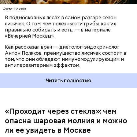
При встрече с шаровой молнией важно не
Фото: Pexels
паниковать, подчеркнул Бычков:
В подмосковных лесах в самом разгаре сезон
лисичек. О том, чем полезны эти грибы, как их
правильно собирать и есть, — в материале
«Вечерней Москвы».
Как рассказал врач — диетолог-эндокринолог
В Припяти он проработал восемь суток. В его
Антон Поляков, преимущество лисичек состоит в
задачу входило измерение уровня радиации в
«Грязная» зона: возможна ли
том, что они обладают иммуномодулирующим и
воздухе. Кроме того, Макеев участвовал в
жизнь в пострадавших от
антипаразитарным эффектом.
эвакуации населения из города, которую, по его
Чернобыльской аварии районах
мнению, нужно было делать раньше на несколько
дней.
Читать полностью
«Проходит через стекла»: чем
Среднее время жизни молнии (маленькой и
опасна шаровая молния и можно
средней) около 30 секунд. Большие же могут жить
ли ее увидеть в Москве
и до нескольких минут, отметил эксперт.