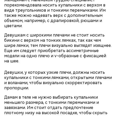
не взрываются. Это редкий случай. Обычно энергия
порекомендовала носить купальники с верхом в
у них кончается и они затухают.
виде треугольников и тонкими перемычками. Им
также можно надевать верх с дополнительным
объемом, например, с драпировкой, рюшами и
цветами.
— Лисички можно употреблять в различном виде:
Девушкам с широкими плечами не стоит носить
жареном, вареном, тушеном, сушеном и соленом.
бикини с верхом на тонких лямках, так как чем
Вернет молодость и снизит
Однако с точки зрения пользы лучше отдать
шире лямки, тем плечи визуально выглядят изящнее.
воспаление: диетолог Писарева
предпочтение маринованным, соленым и тушеным
Еще им следует приобретать ассиметричные
рассказала о пользе черники
вариациям, — посоветовал эндокринолог.
модели на одно плечо и v-образные с фиксацией
на шее.
— Электричества нет. Но есть электростанция. И
По его словам, молния может распасться, улететь
секретарь партийной организации сжалился и
Девушки, у которых узкие плечи, должны носить
или просто погаснуть. Однако есть риск, что она
выделил нам цветной телевизор. И мы вечером
«Новым рекордам — быть»: как
купальники с тонкими лямками, открытыми плечами
может и взорваться.
активность Эль-Ниньо может
смогли посмотреть матч, — вспоминает он.
и воланами, чтобы визуально скорректировать
отразиться на предстоящем лете
пропорции.
в России
Дамам в теле не нужно выбирать купальники
меньшего размера, с тонкими перемычками и
завязками. Им стоит отдать предпочтение
плотному низу на высокой посадке, чтобы скрыть