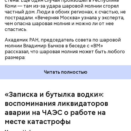
стены. Еще один случай произошел в Республике
Поэтому он не испытывал страха.
Коми — там из-за удара шаровой молнии сгорел
частный дом. Люди в обоих регионах, к счастью, не
пострадали. «Вечерняя Москва» узнала у эксперта,
чем опасна шаровая молния и можно ли от нее
спастись.
Академик РАН, председатель совета по шаровой
молнии Владимир Бычков в беседе с «ВМ»
рассказал, что шаровая молния может быть любого
размера:
Читать полностью
— Об аварии я узнал 26 апреля, когда нас подняли
по тревоге. Мы были дома, за нами приехал
транспорт. Привезли в полк. Построились. Сказали,
«Записка и бутылка водки»:
что произошло. Создали мобильный отряд. Через
воспоминания ликвидаторов
несколько часов мы направились в сторону
Чернобыля, — вспоминает Макеев.
аварии на ЧАЭС о работе на
месте катастрофы