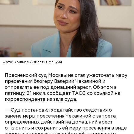
предложением, от которого он не смог
отказаться».
Битцевский маньяк утверждал, что на его счету 63
убийства. Все они были отмечены фишками,
крышками от бутылок и прочими предметами на
шахматной доске.
Фото: Youtube / Эмпатия Манучи
Создателем неонацистской группировки
Пресненский суд Москвы не стал ужесточать меру
«Параграф-88» оказался 18-летний житель Москвы
пресечения блогеру Валерии Чекалиной и
Михаил Балашов. Допрос с его участием
отправлять ее под домашний арест. Об этом в
опубликовала
в Сети редакция RT. Молодой
пятницу, 21 июля, сообщает ТАСС со ссылкой на
человек признался, что организовал сообщество и
корреспондента из зала суда.
вовлек туда несовершеннолетних россиян. Их
основной направленностью было нападение на
— Суд постановил ходатайство следствия о
лиц неславянской наружности.
замене меры пресечения Чекалиной с запрета
определенных действий на домашний арест
отклонить и сохранить ей меру пресечения в виде
запрета определенных действий, — приводит