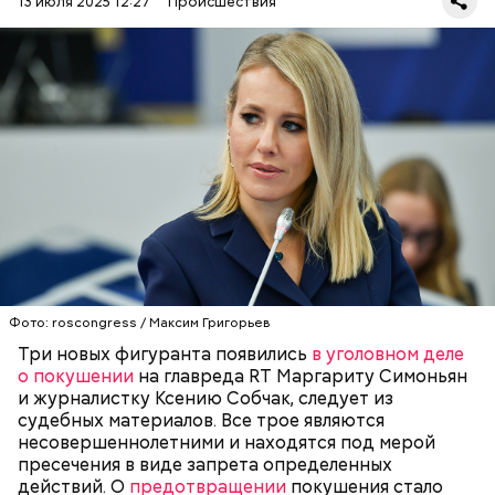
13 июля 2025 12:27
Происшествия
О том, что ФСБ удалось задержать участников
неонацистского движения под названием
«Параграф-88», стало известно 15 июля. Как
сообщили в надзорном ведомстве, те, кто состоял
в этом преступном синдикате, устраивали слежку
Фото: roscongress / Максим Григорьев
ФСБ
МАРГАРИТА СИМОНЬЯН
ТЕРРОРИЗМ
за главредом RT и известной журналисткой. Они
КСЕНИЯ СОБЧАК
Три новых фигуранта появились
в уголовном деле
пытались выяснить их домашние адреса, чтобы в
— Дайте мне сигарету, и я вам все расскажу.
о покушении
на главреда RT Маргариту Симоньян
перспективе устроить покушение.
и журналистку Ксению Собчак, следует из
судебных материалов. Все трое являются
несовершеннолетними и находятся под мерой
пресечения в виде запрета определенных
действий. О
предотвращении
покушения стало