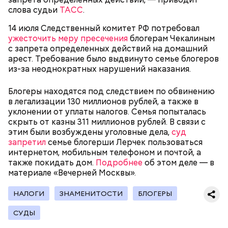
Королева доски
слова судьи
ТАСС
.
14 июля Следственный комитет РФ потребовал
ужесточить меру пресечения
блогерам Чекалиным
с запрета определенных действий на домашний
арест. Требование было выдвинуто семье блогеров
из-за неоднократных нарушений наказания.
Блогеры находятся под следствием по обвинению
«Параграф-88» — кто они?
в легализации 130 миллионов рублей, а также в
уклонении от уплаты налогов. Семья попыталась
скрыть от казны 311 миллионов рублей. В связи с
этим были возбуждены уголовные дела,
суд
запретил
семье блогерши Лерчек пользоваться
интернетом, мобильным телефоном и почтой, а
также покидать дом.
Подробнее
об этом деле — в
материале «Вечерней Москвы».
НАЛОГИ
ЗНАМЕНИТОСТИ
БЛОГЕРЫ
— Вам начать рассказывать с начала или с конца?
СУДЫ