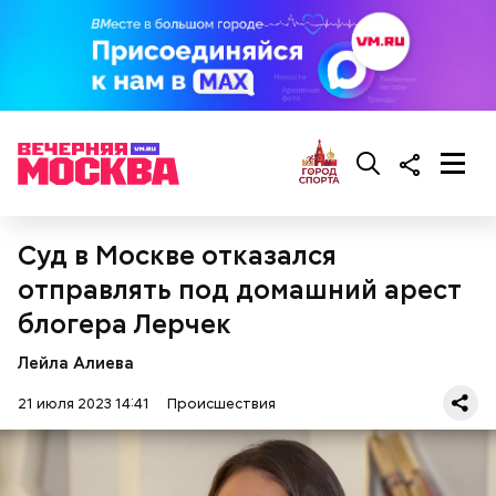
— Сначала нам предложили поджигать релейные
шкафы. Позже нам предложили заказное убийство
Маргариты Симоньян и Ксении Собчак, — сообщил
он.
Именно по этой доске он и ориентировался, когда
рассказывал о своих преступлениях.
Суд в Москве отказался
отправлять под домашний арест
блогера Лерчек
Лейла Алиева
21 июля 2023 14:41
Происшествия
Балашов рассказал, что спустя время с ним
связались украинские спецслужбы «с заманчивым