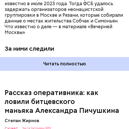
известно в июле 2023 года. Тогда ФСБ удалось
задержать организаторов неонацистской
группировки в Москве и Рязани, которые собирали
данные о местах жительства Собчак и Симоньян.
Что известно о деле — в материале «Вечерней
Москвы».
За ними следили
Первые сутки в отделении Александр все отрицал.
Его периодически приводили из камеры и
объясняли, что улики говорят о том, что он точно
Читать полностью
причастен к убийству последней жертвы. Но
Пичушкин не верил и отказывался говорить. В
какой-то момент он вдруг замолчал, посмотрел
исподлобья и сказал:
Рассказ оперативника: как
ловили битцевского
маньяка Александра Пичушкина
Степан Жирнов
Сюжет:
Эксклюзивы ВМ