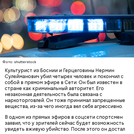
Лишний повод задуматься об экологии
Фото: shutterstock
Культурист из Боснии и Герцеговины Нермин
Сулейманович убил четырех человек и покончил с
Гид отметил, что еще далеко не все туристические
собой в прямом эфире в Сети. Он был известен в
маршруты проложены, пока это больше похоже на
стране как криминальный авторитет. Его
эксперимент. Бабич заверил, что туристам не стоит
незаконная деятельность была связана с
беспокоиться насчет риска получить опасную дозу
наркоторговлей. Он тоже принимал запрещенные
радиации.
вещества, из-за чего иногда вел себя агрессивно.
— Но передвижение стрелок часов никак не
В одном из прямых эфиров в соцсети спортсмен
решает насущных проблем вооружения и экологии.
заявил, что у зрителей сейчас будет возможность
Есть масса могущественных субъектов
увидеть вживую убийство. После этого он достал
международных отношений, которые