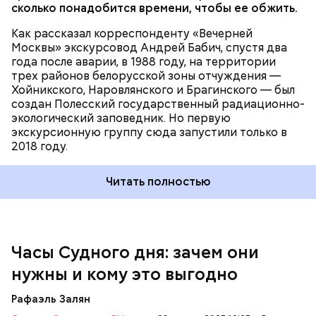
проект
сколько понадобится времени, чтобы ее обжить.
Как рассказал корреспонденту «Вечерней
Москвы» экскурсовод Андрей Бабич, спустя два
года после аварии, в 1988 году, на территории
трех районов белорусской зоны отчуждения —
Хойникского, Наровлянского и Брагинского — был
создан Полесский государственный радиационно-
Каждый год — в зависимости от того, какие
экологический заповедник. Но первую
события происходят в мире, — ученые,
экскурсионную группу сюда запустили только в
нобелевские лауреаты и специалисты по ядерной
2018 году.
безопасности из экспертного совета «Бюллетеня
ученых-атомщиков» принимают решение о
Читать полностью
переводе стрелки. Например, в 2017-м причиной
перевода на полминуты вперед послужили как
ухудшающиеся отношения между ядерными
державами, отсутствие прогресса в сокращении
выбросов углекислого газа, так и усиление
Часы Судного дня: зачем они
— Поскольку мы стоим на пороге второго
национализма во всем мире и отрицание
ядерного века и периода беспрецедентного
нужны и кому это выгодно
изменения климата.
изменения климата, ученые вновь несут особую
ответственность за информирование
Рафаэль Залян
общественности и консультирование лидеров об