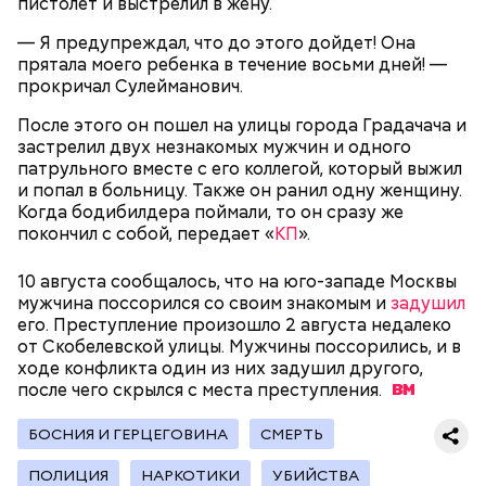
пистолет и выстрелил в жену.
руководствуются своими эгоистическими
соображениями, используя эту теперь уже
— Я предупреждал, что до этого дойдет! Она
рекламную фишку, чтобы привлечь средства для
прятала моего ребенка в течение восьми дней! —
реализации своих новых не менее нелепых и
прокричал Сулейманович.
ненужных проектов. Это классическое
замыливание глаз, — высказал свое мнение военный
После этого он пошел на улицы города Градачача и
эксперт.
застрелил двух незнакомых мужчин и одного
патрульного вместе с его коллегой, который выжил
— Для группы из пяти человек такое путешествие
и попал в больницу. Также он ранил одну женщину.
обойдется в пределах 340 белорусских рублей
Когда бодибилдера поймали, то он сразу же
(около 10311 рублей по ЦБ РФ — п
рим. «ВМ»
), —
покончил с собой, передает «
КП
».
уточнил он.
10 августа сообщалось, что на юго-западе Москвы
Он заметил, что в мире действительно непростая
мужчина поссорился со своим знакомым и
задушил
ситуация с точки зрения ядерного оружия, оружия
его. Преступление произошло 2 августа недалеко
массового уничтожения. Проблемы экологии и
от Скобелевской улицы. Мужчины поссорились, и в
сохранения природы тоже стоят остро.
ходе конфликта один из них задушил другого,
после чего скрылся с места
преступления.
БОСНИЯ И ГЕРЦЕГОВИНА
СМЕРТЬ
ПОЛИЦИЯ
НАРКОТИКИ
УБИЙСТВА