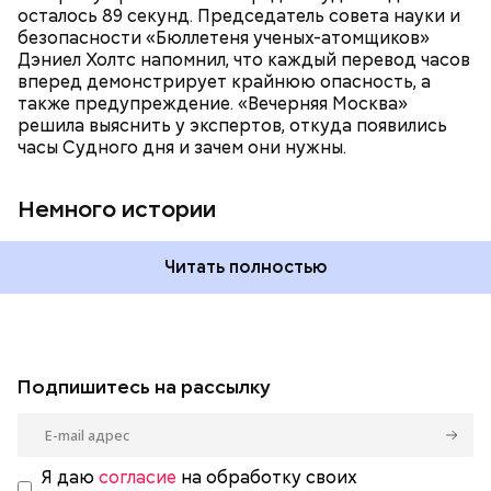
время — без двух минут полночь. Вторая холодная
осталось 89 секунд. Председатель совета науки и
война между США и уже Россией стала обыденным
безопасности «Бюллетеня ученых-атомщиков»
предметом обсуждения для аналитиков со всего
Дэниел Холтс напомнил, что каждый перевод часов
мира. Но, помимо перспективы отправиться в
вперед демонстрирует крайнюю опасность, а
«атомный рай», с 2007 года на стрелку часов
также предупреждение. «Вечерняя Москва»
влияет еще одна глобальная угроза —
решила выяснить у экспертов, откуда появились
климатические изменения.
часы Судного дня и зачем они нужны.
Немного истории
Читать полностью
Подпишитесь на рассылку
Я даю
согласие
на обработку своих