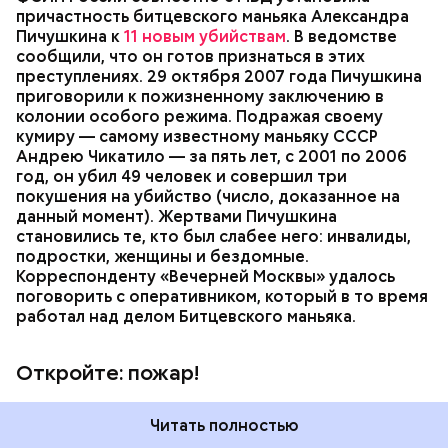
котором жил Александр Пичушкин. Не сумев
причастность битцевского маньяка Александра
открыть дверь, дебошир с силой дернул дверь на
Пичушкина к
11 новым убийствам
. В ведомстве
себя и вырвал ее. В этот момент в подъезд
Им оказался ранее неоднократно судимый житель
МОСКВА
ИСТОРИЯ
МАНЬЯКИ
сообщили, что он готов признаться в этих
ворвался спецназ.
РАССЛЕДОВАНИЯ
УБИЙСТВА
Правдинского района Калининградской области.
преступлениях. 29 октября 2007 года Пичушкина
На данный момент мужчина заключен под стражу.
приговорили к пожизненному заключению в
колонии особого режима. Подражая своему
кумиру — самому известному маньяку СССР
Андрею Чикатило — за пять лет, с 2001 по 2006
год, он убил 49 человек и совершил три
покушения на убийство (число, доказанное на
данный момент). Жертвами Пичушкина
становились те, кто был слабее него: инвалиды,
подростки, женщины и бездомные.
Корреспонденту «Вечерней Москвы» удалось
поговорить с оперативником, который в то время
работал над делом Битцевского маньяка.
Откройте: пожар!
На тот момент обнаруженные улики не позволяли
раскрыть преступление по горячим следам, но
Читать полностью
благодаря активной и кропотливой работе над
преступлениями прошлых лет следователи вышли