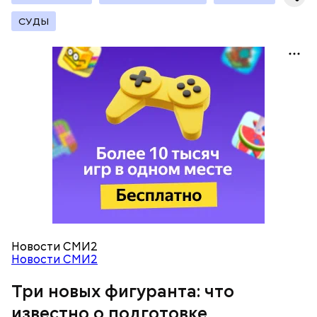
СУДЫ
— Вам начать рассказывать с начала или с конца?
При поимке преступников у них были изъяты:
автомат Калашникова, 90 патронов к нему, ножи,
кастеты, резиновые дубинки, наручники, шевроны
и флаги с нацистской символикой, нацистская
литература, а также средства связи и компьютеры.
В средствах связи ФСБ нашли подтверждение
преступных намерений участников
«Параграфа-88».
Новости СМИ2
Новости СМИ2
Три новых фигуранта: что
известно о подготовке