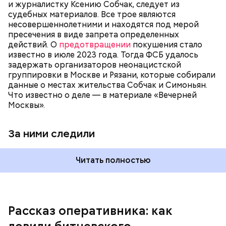
и журналистку Ксению Собчак, следует из
судебных материалов. Все трое являются
несовершеннолетними и находятся под мерой
пресечения в виде запрета определенных
действий. О
предотвращении
покушения стало
известно в июле 2023 года. Тогда ФСБ удалось
задержать организаторов неонацистской
группировки в Москве и Рязани, которые собирали
данные о местах жительства Собчак и Симоньян.
Что известно о деле — в материале «Вечерней
Москвы».
За ними следили
Первые сутки в отделении Александр все отрицал.
Его периодически приводили из камеры и
объясняли, что улики говорят о том, что он точно
Читать полностью
причастен к убийству последней жертвы. Но
Пичушкин не верил и отказывался говорить. В
какой-то момент он вдруг замолчал, посмотрел
исподлобья и сказал:
Рассказ оперативника: как