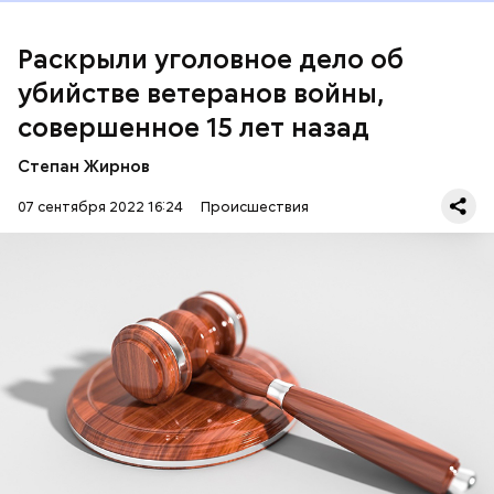
на след одного из подозреваемых и задержали его.
Раскрыли уголовное дело об
убийстве ветеранов войны,
совершенное 15 лет назад
Степан Жирнов
07 сентября 2022 16:24
Происшествия
По факту преступления было возбуждено
уголовное дело по статье «Убийство двух и более
лиц».
ПЕНСИОНЕРЫ
КАЛИНИНГРАДСКАЯ ОБЛАСТЬ
УБИЙСТВА
УГОЛОВНЫЕ ДЕЛА
ЗАДЕРЖАНИЯ