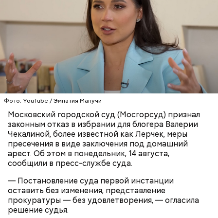
Балашов рассказал, что спустя время с ним
связались украинские спецслужбы «с заманчивым
предложением, от которого он не смог
отказаться».
Битцевский маньяк утверждал, что на его счету 63
убийства. Все они были отмечены фишками,
крышками от бутылок и прочими предметами на
шахматной доске.
Фото: YouTube / Эмпатия Манучи
Московский городской суд (Мосгорсуд) признал
законным отказ в избрании для блогера Валерии
Чекалиной, более известной как Лерчек, меры
пресечения в виде заключения под домашний
арест. Об этом в понедельник, 14 августа,
Создателем неонацистской группировки
сообщили в пресс-службе суда.
«Параграф-88» оказался 18-летний житель Москвы
Михаил Балашов. Допрос с его участием
— Постановление суда первой инстанции
опубликовала
в Сети редакция RT. Молодой
оставить без изменения, представление
человек признался, что организовал сообщество и
прокуратуры — без удовлетворения, — огласила
вовлек туда несовершеннолетних россиян. Их
решение судья.