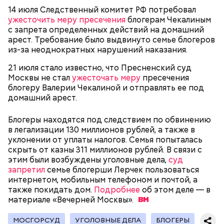
основной направленностью было нападение на
14 июля Следственный комитет РФ потребовал
лиц неславянской наружности.
ужесточить меру пресечения
блогерам Чекалиным
с запрета определенных действий на домашний
арест. Требование было выдвинуто семье блогеров
Королева доски
из-за неоднократных нарушений наказания.
21 июля стало известно, что Пресненский суд
Москвы не стал
ужесточать меру
пресечения
блогеру Валерии Чекалиной и отправлять ее под
домашний арест.
Блогеры находятся под следствием по обвинению
в легализации 130 миллионов рублей, а также в
уклонении от уплаты налогов. Семья попыталась
«Параграф-88» — кто они?
скрыть от казны 311 миллионов рублей. В связи с
этим были возбуждены уголовные дела,
суд
запретил
семье блогерши Лерчек пользоваться
интернетом, мобильным телефоном и почтой, а
также покидать дом.
Подробнее
об этом деле — в
материале «Вечерней
Москвы».
МОСГОРСУД
УГОЛОВНЫЕ ДЕЛА
БЛОГЕРЫ