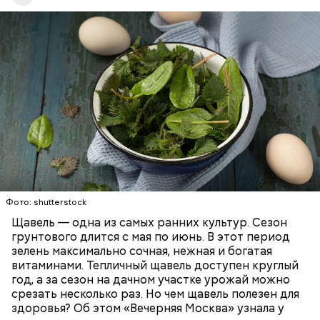
повышению кислотности желудка и раздражать
кровь, поэтому его полезно есть людям с
слизистые оболочки.
атеросклерозом.
Опасность же щавеля состоит в том, что он
— Я советую есть не более одного зубчика чеснока
содержит большое количество щавелевой кислоты,
в сыром виде в день. Тем не менее некоторым
которая может способствовать образованию
Фото: shutterstock
людям стоит вообще отказаться от данного
камней в почках, объяснила диетолог.
Щавель — одна из самых ранних культур. Сезон
продукта. Например, тем, у кого есть проблемы с
ЗДОРОВЬЕ
ВРАЧИ
РАСТЕНИЯ
грунтового длится с мая по июнь. В этот период
желудочно-кишечным трактом. Эфирные масла
ПРОДУКТЫ
зелень максимально сочная, нежная и богатая
оказывают раздражающее действие на слизистые
витаминами. Тепличный щавель доступен круглый
оболочки кишечника и могут вызвать обострение,
год, а за сезон на дачном участке урожай можно
— предупредила Соломатина.
срезать несколько раз. Но чем щавель полезен для
здоровья? Об этом «Вечерняя Москва» узнала у