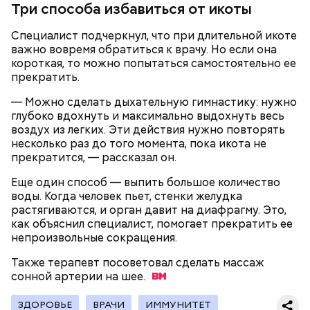
Три способа избавиться от икоты
Однако диетолог предупредила: не для всех дыня
Специалист подчеркнул, что при длительной икоте
Вовсю идет и сезон черешни. «Вечерняя Москва»
может быть полезна. В первую очередь ее стоит
важно вовремя обратиться к врачу. Но если она
узнала у врача — эндокринолога-диетолога
есть с осторожностью людям:
короткая, то можно попытаться самостоятельно ее
Натальи Лазуренко,
как правильно есть эту ягоду
с
прекратить.
пользой для здоровья.
— Можно сделать дыхательную гимнастику: нужно
глубоко вдохнуть и максимально выдохнуть весь
воздух из легких. Эти действия нужно повторять
несколько раз до того момента, пока икота не
прекратится, — рассказал он.
Еще один способ — выпить большое количество
воды. Когда человек пьет, стенки желудка
растягиваются, и орган давит на диафрагму. Это,
как объяснил специалист, помогает прекратить ее
— Наиболее распространенные борщ, щи, котлеты,
непроизвольные сокращения.
салаты, лаваш с творогом и сыром, пироги, омлет,
запеканка. Щавеля там везде используется
Также терапевт посоветовал сделать массаж
немного, поэтому никакого вреда от него не будет.
сонной артерии на
шее.
Чем разнообразнее рацион питания человека, тем
лучше. Потому что это исключает вероятность
ЗДОРОВЬЕ
ВРАЧИ
ИММУНИТЕТ