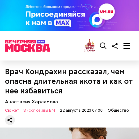
— Там может содержаться огромное количество
нитратов, которое вызовет головокружение,
гипоксию и ухудшение физического состояния, —
предостерегла Соломатина.
Врач Кондрахин рассказал, чем
опасна длительная икота и как от
нее избавиться
Анастасия Харламова
Сюжет:
Эксклюзивы ВМ
22 августа 2023 07:00
Общество
беременным, кормящим женщинам;
людям с ослабленной иммунной системой;
пожилым;
детям.