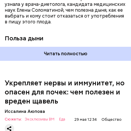
узнала у врача-диетолога, кандидата медицинских
наук Елены Соломатиной, чем полезна дыня, как ее
выбрать и кому стоит отказаться от употребления
По мнению специалиста, здоровому человеку
— Однако если человеку нужно не разжижать
в пищу этого плода.
достаточно включать щавель в рацион несколько
кровь, а наоборот, ее коагулировать, то нужно
раз в месяц. В небольших количествах в свежем
полностью исключить чеснок из рациона, —
виде или припущенном на сковороде.
уточнила диетолог.
Польза дыни
Читать полностью
Укрепляет нервы и иммунитет, но
опасен для почек: чем полезен и
— Если человек уже болеет мочекаменной
вреден щавель
болезнью, щавель ему не рекомендуется. При
артрите, гастрите, холецистите, синдроме
Иссалина Аюпова
раздраженного кишечника, язвах и панкреатите
Сюжеты:
Эксклюзивы ВМ
Еда
29 мая 12:34
Общество
продукт тоже лучше исключить из рациона, —
предупредила врач. — Он может привести к
По словам эксперта, чеснок хорошо разжижает