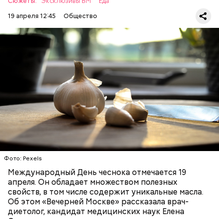
Сюжеты:
Эксклюзивы ВМ
Еда
19 апреля 12:45
Общество
— Чеснок является достаточно полезным
продуктом. В нем содержатся уникальные
Диетолог Соломатина
эфирные масла. Они отпугивают потенциальные
рассказала, что лучше есть при
вирусы. Это нужно взять на вооружение для себя. Я
гриппе и коронавирусе
рекомендую есть чеснок во время простуды. Но он
ЗДОРОВЬЕ
ВРАЧИ
ПРОДУКТЫ
не может быть единственным средством для
борьбы с простудой, — подчеркнула специалист.
Фото: Pexels
Международный День чеснока отмечается 19
апреля. Он обладает множеством полезных
свойств, в том числе содержит уникальные масла.
Об этом «Вечерней Москве» рассказала врач-
диетолог, кандидат медицинских наук Елена