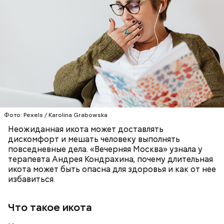
Фото: Pexels / Karolina Grabowska
Неожиданная икота может доставлять
дискомфорт и мешать человеку выполнять
повседневные дела. «Вечерняя Москва» узнала у
терапевта Андрея Кондрахина, почему длительная
икота может быть опасна для здоровья и как от нее
Ранние плоды, по словам врача, лучше не есть:
избавиться.
Терапевт Кондрахин назвал
Чистит сосуды и защищает от
продукты и напитки, которые
рака: чем полезен кресс-салат
Что такое икота
выводят токсины из организма