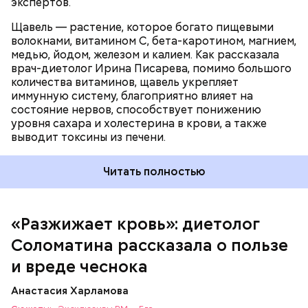
экспертов.
Щавель — растение, которое богато пищевыми
волокнами, витамином С, бета-каротином, магнием,
медью, йодом, железом и калием. Как рассказала
врач-диетолог Ирина Писарева, помимо большого
количества витаминов, щавель укрепляет
иммунную систему, благоприятно влияет на
состояние нервов, способствует понижению
уровня сахара и холестерина в крови, а также
Диетолог отметила, что норма потребления
выводит токсины из печени.
чеснока сугубо индивидуальна.
Читать полностью
«Разжижает кровь»: диетолог
Соломатина рассказала о пользе
и вреде чеснока
Анастасия Харламова