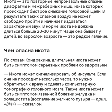
Икота — это повторные непроизвольные спазмы
диафрагмы и межреберных мышц, из-за которых
происходит быстрое смыкание голосовой щели. В
результате таких спазмов воздух не может
свободно пройти и начинает издаваться
характерный звук. В норме икота не должна
длиться больше 20–30 минут. Чаще она бывает у
детей, во взрослом возрасте — это редкое явление.
— В дыне содержится много сахара, который
Чем опасна икота
представлен фруктозой. С одной стороны — это
хорошо, потому что дает энергию. Но важно
По словам Кондрахина, длительная икота может
помнить, что сладкими дынями не нужно сильно
быть симптомом серьезных проблем со здоровьем.
увлекаться, так же как и арбузами, людям с
сахарным диабетом и лишним весом, —
— Икота может сигнализировать об инсульте. Если
подчеркнула доктор.
она не проходит несколько часов, то нужно
обратиться к врачу и сделать компьютерную
томографию головного мозга. Также икота может
быть симптомом язвенной болезни желудка и
холецистита (воспаление желчного пузыря —
прим.
«ВМ»
), — сказал он.