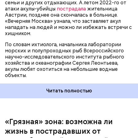
семьи и других отдыхающих. А летом 2022-го от
атаки акулы-убийцы
пострадала
жительница
Австрии, позднее она скончалась в больнице.
«Вечерняя Москва» узнала, что заставляет акул
Собеседник «Вечерней Москвы» отметил, что еще
нападать на людей и можно ли избежать встречи с
несколько лет назад о таких походах даже мечтать
хищником.
не приходилось, но сегодня это вполне
укладывается в рамки официальной экскурсии с
По словам ихтиолога, начальника лаборатории
гидом.
— Ко всем этим рейтингам и часам нужно
морских и полупроходных рыб Всероссийского
относиться скептически, ведь все эти оценки
научно-исследовательского института рыбного
экспертов, заключения, предположения
хозяйства и океанографии Сергея Леонтьева,
ангажированы. Такие заявления кому-то выгодны,
акулы любят охотиться на небольшие водные
— пояснил эксперт.
объекты.
Читать полностью
«Грязная» зона: возможна ли
Так как расстояния большие, экскурсионные
жизнь в пострадавших от
группы преодолевают первые 15 километров на
автобусе. Проезжают вглубь леса, пробираясь по