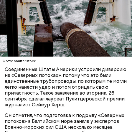
Он также уточнил, что у человека крайне мало
шансов выжить, если он окажется на пути у акулы.
Ни один метод и способ защиты или обороны в
стрессовой ситуации не помогает, ведь у морского
обитателя больше преимуществ в воде как по
выносливости, так и по силе.
— Таких деревень много, их 95 в заповеднике. Это
вообще отдельный объект исследования, —
Фото: shutterstock
заметил он.
Соединенные Штаты Америки устроили диверсию
на «Северных потоках», потому что это были
Также специалист отметил, что часы Судного дня
единственные трубопроводы, по которым те могли
помогают больше людей привлечь к проблемам
легко нанести удар и потом отрицать свою
глобального потепления, климатических изменений
причастность. Такое заявление во вторник, 26
и природных последствий войн.
сентября, сделал лауреат Пулитцеровской премии,
журналист Сеймур Херш.
— Хищник чувствует кровь, разведенную в
Он отметил, что подготовка к подрыву «Северных
морской воде в пропорции один к миллиону, —
потоков» в Балтийском море заняла у экспертов
— Почему-то все говорят о заговорах, забывая о
пояснил собеседник «ВМ».
Военно-морских сил США несколько месяцев.
том, что проект этот более 70 лет назад был создан