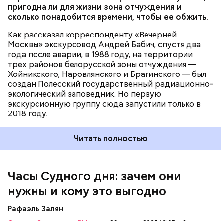
проект
пригодна ли для жизни зона отчуждения и
сколько понадобится времени, чтобы ее обжить.
Как рассказал корреспонденту «Вечерней
Москвы» экскурсовод Андрей Бабич, спустя два
года после аварии, в 1988 году, на территории
трех районов белорусской зоны отчуждения —
Хойникского, Наровлянского и Брагинского — был
Каждый год — в зависимости от того, какие
создан Полесский государственный радиационно-
события происходят в мире, — ученые,
экологический заповедник. Но первую
нобелевские лауреаты и специалисты по ядерной
экскурсионную группу сюда запустили только в
безопасности из экспертного совета «Бюллетеня
2018 году.
ученых-атомщиков» принимают решение о
переводе стрелки. Например, в 2017-м причиной
Читать полностью
перевода на полминуты вперед послужили как
ухудшающиеся отношения между ядерными
державами, отсутствие прогресса в сокращении
выбросов углекислого газа, так и усиление
Часы Судного дня: зачем они
— Поскольку мы стоим на пороге второго
национализма во всем мире и отрицание
ядерного века и периода беспрецедентного
нужны и кому это выгодно
изменения климата.
изменения климата, ученые вновь несут особую
ответственность за информирование
Рафаэль Залян
общественности и консультирование лидеров об