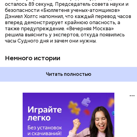
время — без двух минут полночь. Вторая холодная
осталось 89 секунд. Председатель совета науки и
война между США и уже Россией стала обыденным
безопасности «Бюллетеня ученых-атомщиков»
предметом обсуждения для аналитиков со всего
Дэниел Холтс напомнил, что каждый перевод часов
мира. Но, помимо перспективы отправиться в
вперед демонстрирует крайнюю опасность, а
«атомный рай», с 2007 года на стрелку часов
также предупреждение. «Вечерняя Москва»
влияет еще одна глобальная угроза —
решила выяснить у экспертов, откуда появились
климатические изменения.
часы Судного дня и зачем они нужны.
Немного истории
Читать полностью