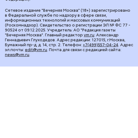
Сетевое издание "Вечерняя Москва" (18+) зарегистрировано
в Федеральной службе по надзору в сфере связи,
информационных технологий и массовых коммуникаций
(Роскомнадзор). Свидетельство о регистрации ЭЛ № ФС 77 -
90524 от 09.12.2025. Учредитель: АО "Редакция газеты
"Вечерняя Москва". Главный редактор
vm.ru
: Александр
Геннадьевич Глуходедов. Адрес редакции: 127015, г.Москва,
Бумажный пр-д, д. 14, стр. 2. Телефон:
+7(499)557-04-24
. Адрес
эл.почты:
edit@vm.ru
. Почта для связи с редакцией сайта:
news@vm.ru
.