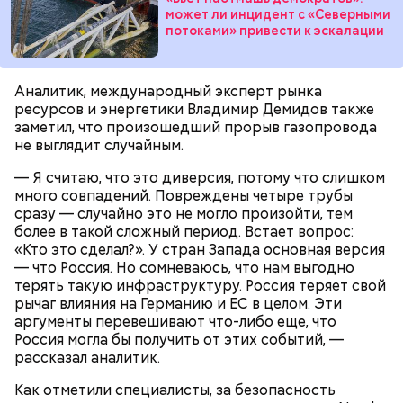
может ли инцидент с «Северными
потоками» привести к эскалации
Аналитик, международный эксперт рынка
ресурсов и энергетики Владимир Демидов также
заметил, что произошедший прорыв газопровода
не выглядит случайным.
Экскурсовод отметил, что в заповеднике нет
— Я считаю, что это диверсия, потому что слишком
могильников, техники и мертвых городов,
много совпадений. Повреждены четыре трубы
притягивающих сталкеров, как в украинской
сразу — случайно это не могло произойти, тем
Припяти. А на пожарную вышку, откуда можно
более в такой сложный период. Встает вопрос:
увидеть территорию чернобыльской станции,
«Кто это сделал?». У стран Запада основная версия
подниматься запрещено. Зато есть выселенные
— что Россия. Но сомневаюсь, что нам выгодно
деревни — местный эксклюзив.
терять такую инфраструктуру. Россия теряет свой
рычаг влияния на Германию и ЕС в целом. Эти
аргументы перевешивают что-либо еще, что
Россия могла бы получить от этих событий, —
рассказал аналитик.
Как отметили специалисты, за безопасность