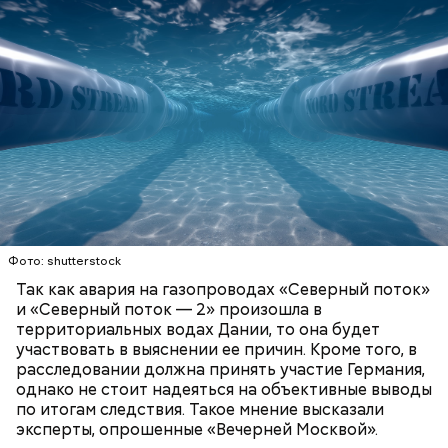
— Ведь люди живут вблизи заповедника.
Например, поселок Комарин, расположенный в
Брагинском районе Гомельской области,
официально нечист — до 10 кюри на квадратный
километр. Но через три километра от окраины
располагается чистая зона с крестьянскими
огородами. Там даже племенная ферма имени
Кирова стоит, где более полутора тысяч быков.
Фото: shutterstock
Так как авария на газопроводах «Северный поток»
и «Северный поток — 2» произошла в
территориальных водах Дании, то она будет
участвовать в выяснении ее причин. Кроме того, в
расследовании должна принять участие Германия,
однако не стоит надеяться на объективные выводы
по итогам следствия. Такое мнение высказали
Бабич полагает, что зону отчуждения и ее
эксперты, опрошенные «Вечерней Москвой».
окрестности нужно развивать: