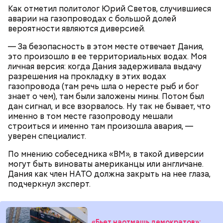
Как отметил политолог Юрий Светов, случившиеся
аварии на газопроводах с большой долей
вероятности являются диверсией.
— За безопасность в этом месте отвечает Дания,
это произошло в ее территориальных водах. Моя
личная версия: когда Дания задерживала выдачу
разрешения на прокладку в этих водах
газопровода (там речь шла о нересте рыб и бог
знает о чем), там были заложены мины. Потом был
дан сигнал, и все взорвалось. Ну так не бывает, что
именно в том месте газопроводу мешали
строиться и именно там произошла авария, —
уверен специалист.
По мнению собеседника «ВМ», в такой диверсии
могут быть виноваты американцы или англичане.
— Таких деревень много, их 95 в заповеднике. Это
Дания как член НАТО должна закрыть на нее глаза,
вообще отдельный объект исследования, —
подчеркнул эксперт.
заметил он.
«Бьет наотмашь демократов»: