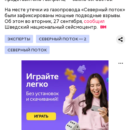
На месте утечки из газопровода «Северный поток»
были зафиксированы мощные подводные взрывы.
Об этом во вторник, 27 сентября,
сообщил
Шведский национальный
сейсмоцентр.
ЭКСПЕРТЫ
СЕВЕРНЫЙ ПОТОК — 2
СЕВЕРНЫЙ ПОТОК
Собеседник «Вечерней Москвы» отметил, что еще
несколько лет назад о таких походах даже мечтать
не приходилось, но сегодня это вполне
укладывается в рамки официальной экскурсии с
гидом.