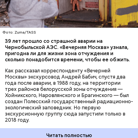
районов Гомельской области. Понятное дело, что
территория под защитой, здесь строгий
пропускной режим и круглосуточное наблюдение,
БЕЛАРУСЬ
ЧЕРНОБЫЛЬ
— отметил Бабич.
Фото: Zuma/TASS
39 лет прошло со страшной аварии на
Чернобыльской АЭС. «Вечерняя Москва» узнала,
пригодна ли для жизни зона отчуждения и
сколько понадобится времени, чтобы ее обжить.
Как рассказал корреспонденту «Вечерней
Москвы» экскурсовод Андрей Бабич, спустя два
года после аварии, в 1988 году, на территории
трех районов белорусской зоны отчуждения —
Хойникского, Наровлянского и Брагинского — был
создан Полесский государственный радиационно-
экологический заповедник. Но первую
экскурсионную группу сюда запустили только в
2018 году.
Читать полностью