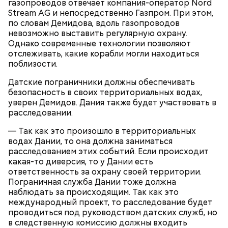
газопроводов отвечает компания-оператор Nord
Stream AG и непосредственно Газпром. При этом,
по словам Демидова, вдоль газопроводов
невозможно выставить регулярную охрану.
Однако современные технологии позволяют
отслеживать, какие корабли могли находиться
— Во время перелета вы больше облучаетесь, чем в
поблизости.
период нахождения не территории в течение
одного рабочего дня, — констатировал он.
Датские пограничники должны обеспечивать
безопасность в своих территориальных водах,
уверен Демидов. Дания также будет участвовать в
расследовании.
— Так как это произошло в территориальных
водах Дании, то она должна заниматься
расследованием этих событий. Если происходит
какая-то диверсия, то у Дании есть
ответственность за охрану своей территории.
Пограничная служба Дании тоже должна
наблюдать за происходящим. Так как это
международный проект, то расследование будет
проводиться под руководством датских служб, но
в следственную комиссию должны входить
Гид отметил, что еще далеко не все туристические