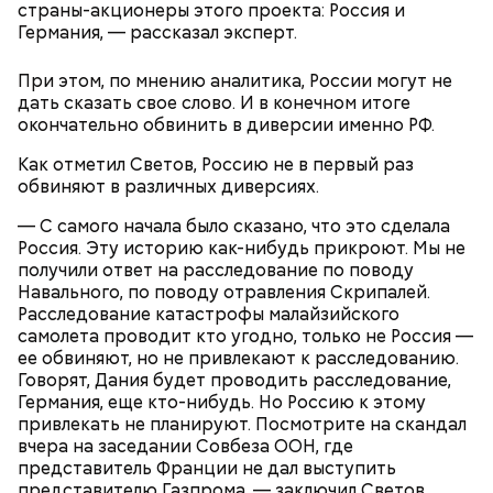
страны-акционеры этого проекта: Россия и
маршруты проложены, пока это больше похоже на
Германия, — рассказал эксперт.
эксперимент. Бабич заверил, что туристам не стоит
беспокоиться насчет риска получить опасную дозу
При этом, по мнению аналитика, России могут не
радиации.
дать сказать свое слово. И в конечном итоге
окончательно обвинить в диверсии именно РФ.
Как отметил Светов, Россию не в первый раз
обвиняют в различных диверсиях.
— С самого начала было сказано, что это сделала
Россия. Эту историю как-нибудь прикроют. Мы не
получили ответ на расследование по поводу
Навального, по поводу отравления Скрипалей.
Расследование катастрофы малайзийского
самолета проводит кто угодно, только не Россия —
ее обвиняют, но не привлекают к расследованию.
Говорят, Дания будет проводить расследование,
— Для группы из пяти человек такое путешествие
Германия, еще кто-нибудь. Но Россию к этому
обойдется в пределах 340 белорусских рублей
привлекать не планируют. Посмотрите на скандал
(около 10311 рублей по ЦБ РФ — п
рим. «ВМ»
), —
вчера на заседании Совбеза ООН, где
уточнил он.
представитель Франции не дал выступить
представителю Газпрома, — заключил Светов.