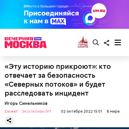
Фото: Алена Прокина, «Вечерняя Москва»
Мужчина добавил, что знает некоторых местных
«Эту историю прикроют»: кто
фермеров, которые кормят скотину травой,
растущей прямо перед заповедником. При этом
отвечает за безопасность
экскурсовод отметил, что абсолютно чистых зон на
«Северных потоков» и будет
территории Брагинского района, третья часть
которого входит в заповедник, нет.
расследовать инцидент
Игорь Синельников
Сюжет:
Эксклюзивы ВМ
02 октября 2022 15:01
В мире