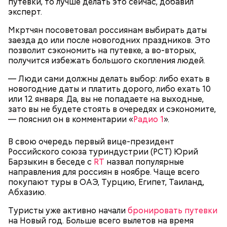
путевки, то лучше делать это сейчас, добавил
эксперт.
Мкртчян посоветовал россиянам выбирать даты
заезда до или после новогодних праздников. Это
позволит сэкономить на путевке, а во-вторых,
получится избежать большого скопления людей.
Однако диетолог предупредила: не для всех дыня
Вовсю идет и сезон черешни. «Вечерняя Москва»
может быть полезна. В первую очередь ее стоит
— Люди сами должны делать выбор: либо ехать в
узнала у врача — эндокринолога-диетолога
есть с осторожностью людям:
новогодние даты и платить дорого, либо ехать 10
Натальи Лазуренко,
как правильно есть эту ягоду
с
или 12 января. Да, вы не попадаете на выходные,
пользой для здоровья.
зато вы не будете стоять в очередях и сэкономите,
— пояснил он в комментарии «
Радио 1
».
В свою очередь первый вице-президент
Российского союза туриндустрии (РСТ) Юрий
Барзыкин в беседе с
RT
назвал популярные
направления для россиян в ноябре. Чаще всего
покупают туры в ОАЭ, Турцию, Египет, Таиланд,
Абхазию.
— Наиболее распространенные борщ, щи, котлеты,
Туристы уже активно начали
бронировать путевки
салаты, лаваш с творогом и сыром, пироги, омлет,
на Новый год. Больше всего вылетов на время