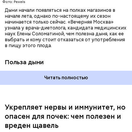
Фото: Pexels
поддерживает сердечно-сосудистую
систему и предотвращает скачки давления;
Дыни начали появляться на полках магазинов в
магний — помогает калию и не дает сосудам
начале лета, однако по-настоящему их сезон
спазмироваться.
начинается только сейчас. «Вечерняя Москва»
узнала у врача-диетолога, кандидата медицинских
наук Елены Соломатиной, чем полезна дыня, как ее
выбрать и кому стоит отказаться от употребления
По мнению специалиста, здоровому человеку
— Однако если человеку нужно не разжижать
в пищу этого плода.
достаточно включать щавель в рацион несколько
кровь, а наоборот, ее коагулировать, то нужно
раз в месяц. В небольших количествах в свежем
полностью исключить чеснок из рациона, —
виде или припущенном на сковороде.
уточнила диетолог.
Польза дыни
Читать полностью
Укрепляет нервы и иммунитет, но
опасен для почек: чем полезен и
— Если человек уже болеет мочекаменной
вреден щавель
болезнью, щавель ему не рекомендуется. При