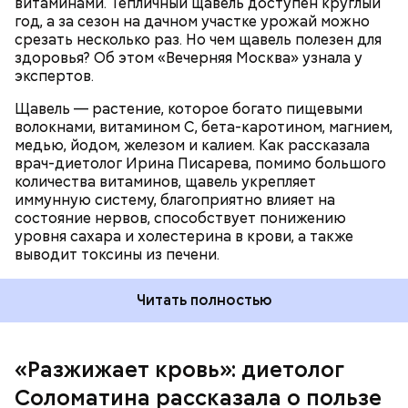
витаминами. Тепличный щавель доступен круглый
оболочки кишечника и могут вызвать обострение,
год, а за сезон на дачном участке урожай можно
— предупредила Соломатина.
срезать несколько раз. Но чем щавель полезен для
здоровья? Об этом «Вечерняя Москва» узнала у
экспертов.
Щавель — растение, которое богато пищевыми
волокнами, витамином С, бета-каротином, магнием,
медью, йодом, железом и калием. Как рассказала
врач-диетолог Ирина Писарева, помимо большого
количества витаминов, щавель укрепляет
иммунную систему, благоприятно влияет на
состояние нервов, способствует понижению
уровня сахара и холестерина в крови, а также
Диетолог отметила, что норма потребления
выводит токсины из печени.
чеснока сугубо индивидуальна.
Читать полностью
«Разжижает кровь»: диетолог
Соломатина рассказала о пользе