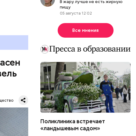
В жару лучше не есть жирную
болочки.
пищу
05 августа 12:02
Все мнения
пасен
вель
щество
Поликлиника встречает
«ландышевым садом»