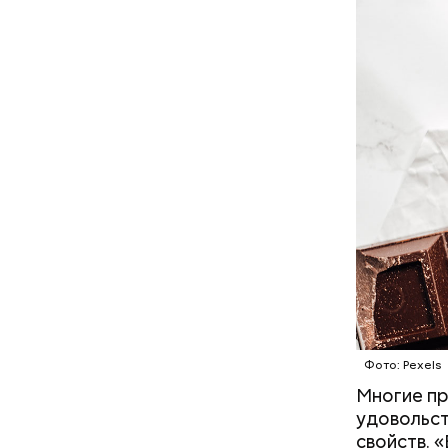
— Наиболе
творогом 
используе
разнообра
исключает
заверил с
Фото: Pexels
Многие пр
Фото: Shutt
удовольст
свойств. 