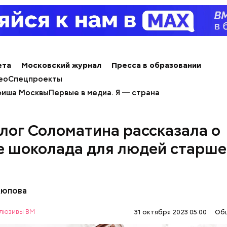
т и сезон черешни. «Вечерняя Москва» узнала у в
лога-диетолога Натальи Лазуренко,
как правильн
льзой для здоровья.
ета
Московский журнал
Пресса в образовании
ео
Спецпроекты
иша Москвы
Первые в медиа. Я — страна
лог Соломатина рассказала о
етолог предупредила: не для всех дыня может бы
е шоколада для людей старше
В первую очередь ее стоит есть с осторожностью
Аюпова
люзивы ВМ
31 октября 2023 05:00
Об