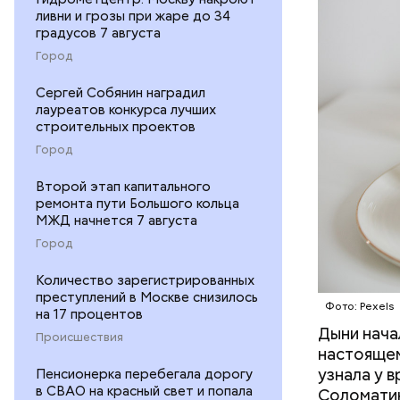
минералам
ливни и грозы при жаре до 34
ФРУКТЫ
градусов 7 августа
Город
Сергей Собянин наградил
лауреатов конкурса лучших
строительных проектов
Город
Второй этап капитального
ремонта пути Большого кольца
МЖД начнется 7 августа
Город
Количество зарегистрированных
преступлений в Москве снизилось
Фото: Pexels
на 17 процентов
Дыни начал
— Если че
Происшествия
настоящем
рекоменду
узнала у 
Пенсионерка перебегала дорогу
раздражен
в СВАО на красный свет и попала
Соломатин
исключить