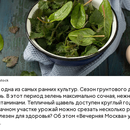
 же щавеля состоит в том, что он содержит боль
о щавелевой кислоты, которая может способство
ию камней в почках, объяснила диетолог.
Е
ВРАЧИ
РАСТЕНИЯ
ПРОДУКТЫ
stock
одна из самых ранних культур. Сезон грунтового 
нь. В этот период зелень максимально сочная, нежн
итаминами. Тепличный щавель доступен круглый год
дачном участке урожай можно срезать несколько р
лезен для здоровья? Об этом «Вечерняя Москва» у
.