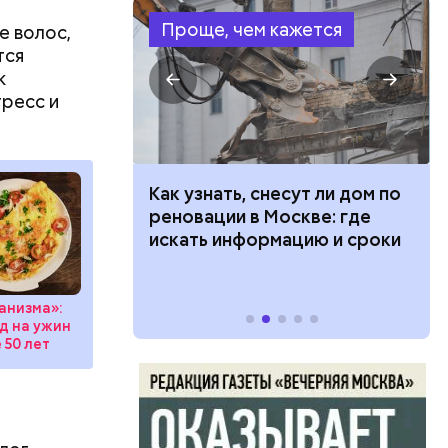
Проще, чем кажется
е волос,
тся
к
тресс и
 100 тысяч
Как узнать, снесут ли дом по
дарства при
реновации в Москве: где
в день, и
ии: кто может
искать информацию и сроки
ряются
 какие нужны
анизма»:
вает
д на ужин
 50 лет
р,
тина
ргор
ыбрать
нику без