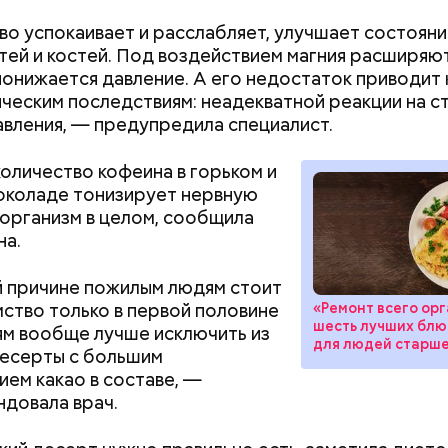
о успокаивает и расслабляет, улучшает состояни
гтей и костей. Под воздействием магния расширяю
понижается давление. А его недостаток приводит 
ческим последствиям: неадекватной реакции на с
авления, — предупредила специалист.
оличество кофеина в горьком и
Как поменять батареи дома и
Как получить до
околаде тонизирует нервную
не получить штраф
рублей от госу
 организм в целом, сообщила
 виде не рекомендован, достаточно 50–100 грамм 
трудной ситуац
на.
т стресса он держит сосуды под контролем и
дый день. Но отмечу, что при термообработке те
претендовать и
ует более 300 реакций нашего организма. Также
 его свойства, — напомнила Писарева.
документы
 причине пожилым людям стоит
ьно влияет на нервную систему, успокаивает,
мство только в первой половине
щает спазмы, — пояснила Соломатина.
«Ремонт всего орг
 — укрепляет кости, зубы, волосы и ногти и оказы
шесть лучших блю
тям вообще лучше исключить из
ивающее действие;
для людей старше
есерты с большим
 С — работает как антиоксидант, иммуномодулято
Диетолог Солома
ем какао в составе, —
т выработке соединительной ткани, улучшает ту
рассказала, как в
довала врач.
натуральную клуб
антибиотиков
ка — достаточно нежная и забирает излишки