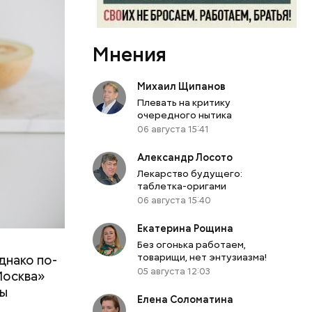
Мнения
Михаил Щипанов
Плевать на критику
очередного нытика
06 августа 15:41
Александр Лосото
Лекарство будущего:
таблетка-оригами
06 августа 15:40
Екатерина Рощина
Без огонька работаем,
товарищи, нет энтузиазма!
днако по-
 ему не
05 августа 12:03
Москва»
роме
ны
же лучше
Елена Соломатина
т
ривести к