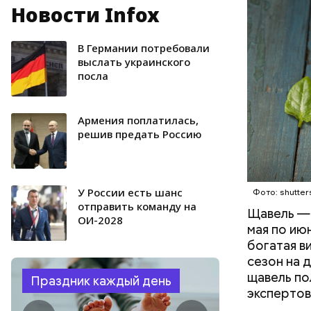
Новости Infox
Опасность
количеств
образован
В Германии потребовали
ЗДОРОВЬ
выслать украинского
посла
Армения поплатилась,
решив предать Россию
У России есть шанс
Фото: shutter
отправить команду на
Щавель — 
ОИ-2028
мая по ию
богатая в
сезон на 
щавель по
Праздник каждый день
экспертов