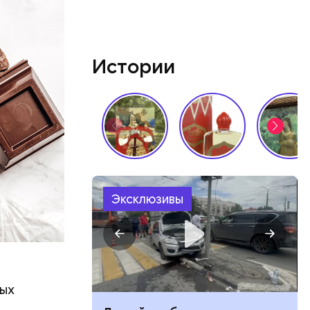
лаваш с
зде
удет. Чем
Истории
у что это
ементов, —
Эксклюзивы
ных