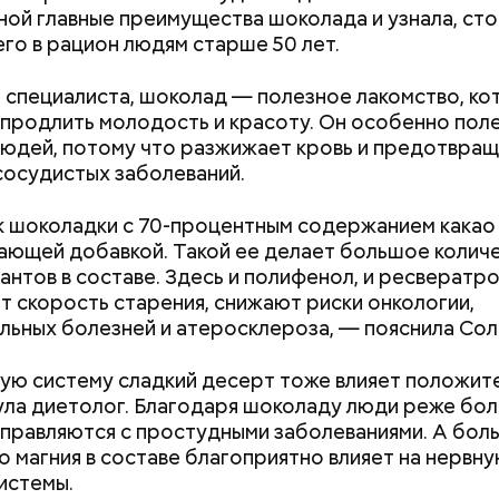
Хотела спасти малыша: как
Вода за 10 тыся
ой главные преимущества шоколада и узнала, сто
мать и сын погибли при
японский напит
его в рацион людям старше 50 лет.
падении из окна в Раменском
лишний вес
 специалиста, шоколад — полезное лакомство, к
продлить молодость и красоту. Он особенно поле
юдей, потому что разжижает кровь и предотвра
докринолог Алексей Калинчев рассказал, что сущ
сосудистых заболеваний.
 блюд, где используют растение.
ыни
 шоколадки с 70-процентным содержанием какао
ющей добавкой. Такой ее делает большое колич
антов в составе. Здесь и полифенол, и ресвератро
 скорость старения, снижают риски онкологии,
льных болезней и атеросклероза, — пояснила Сол
ую систему сладкий десерт тоже влияет положит
ла диетолог. Благодаря шоколаду люди реже бол
правляются с простудными заболеваниями. А бол
о магния в составе благоприятно влияет на нервну
истемы.