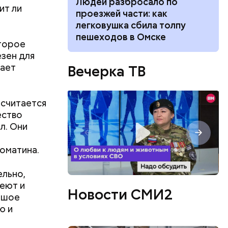
ч: поможет ли
Людей разбросало по
ит ли
ок сбросить
проезжей части: как
легковушка сбила толпу
пешеходов в Омске
оторое
зен для
щает
Вечерка ТВ
ествует
 считается
ество
л. Они
оматина.
ельно,
еют и
Новости СМИ2
ьшое
ю и