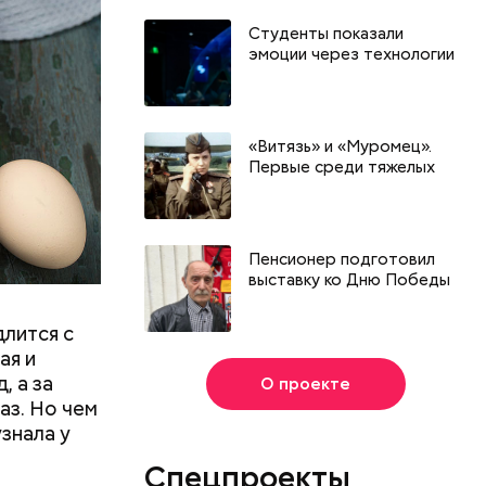
шое
Студенты показали
вать
эмоции через технологии
«Витязь» и «Муромец».
Первые среди тяжелых
Пенсионер подготовил
выставку ко Дню Победы
длится с
ая и
, а за
О проекте
аз. Но чем
знала у
Спецпроекты