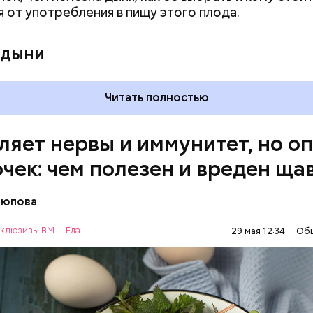
я от употребления в пищу этого плода.
 кислотности желудка и раздражать слизистые о
 дыни
Читать полностью
ляет нервы и иммунитет, но о
очек: чем полезен и вреден ща
Аюпова
клюзивы ВМ
Еда
29 мая 12:34
Об