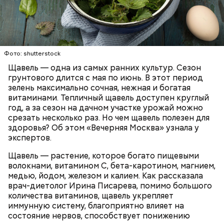
Опасность же щавеля состоит в том, что он
содержит большое количество щавелевой кислоты,
которая может способствовать образованию
Фото: shutterstock
камней в почках, объяснила диетолог.
Щавель — одна из самых ранних культур. Сезон
ЗДОРОВЬЕ
ВРАЧИ
РАСТЕНИЯ
грунтового длится с мая по июнь. В этот период
ПРОДУКТЫ
зелень максимально сочная, нежная и богатая
витаминами. Тепличный щавель доступен круглый
год, а за сезон на дачном участке урожай можно
срезать несколько раз. Но чем щавель полезен для
здоровья? Об этом «Вечерняя Москва» узнала у
экспертов.
Щавель — растение, которое богато пищевыми
волокнами, витамином С, бета-каротином, магнием,
медью, йодом, железом и калием. Как рассказала
врач-диетолог Ирина Писарева, помимо большого
количества витаминов, щавель укрепляет
иммунную систему, благоприятно влияет на
состояние нервов, способствует понижению