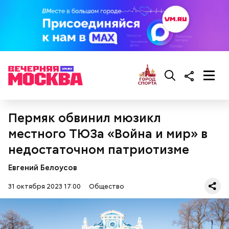
Ранние плоды, по словам врача, лучше не есть:
Терапевт Кондрахин назвал
Чистит сосуды и защищает от
продукты и напитки, которые
Пермяк обвинил мюзикл
рака: чем полезен кресс-салат
выводят токсины из организма
местного ТЮЗа «Война и мир» в
недостаточном патриотизме
Евгений Белоусов
31 октября 2023 17:00
Общество