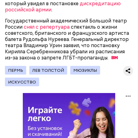
который увидел в постановке
дискредитацию
российской армии
.
Государственный академический Большой театр
России
снял с репертуара
спектакль о жизни
советского, британского и французского артиста
балета Рудольфа Нуреева. Генеральный директор
театра Владимир Урин заявил, что постановку
— Наиболее распространенные борщ, щи, котлеты,
Кирилла Серебренникова убрали из расписания
салаты, лаваш с творогом и сыром, пироги, омлет,
из-за закона о запрете
ЛГБТ-пропаганды.
запеканка. Щавеля там везде используется
немного, поэтому никакого вреда от него не будет.
ПЕРМЬ
ЛЕВ ТОЛСТОЙ
МЮЗИКЛЫ
Чем разнообразнее рацион питания человека, тем
лучше. Потому что это исключает вероятность
ИСКУССТВО
возникновения дефицитов микроэлементов, —
Фото: Shutterstock
заверил специалист.
Вред дыни