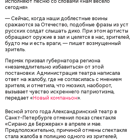
исполняют песню со словами «нам весело
сегодня».
— Сейчас, когда наши доблестные воины
сражаются за Отечество, подобные фразы из уст
русских солдат слышать дико. При этом артисты
обращают оружие в зал и целятся в нас, зрителей,
будто мы и есть враги, — пишет возмущенный
зритель.
Пермяк призвал губернатора региона
«незамедлительно избавиться» от этой
постановки. Администрация театра написала
ответ на жалобу, где не согласилась с мнением
зрителя, и отметила, что мюзикл, наоборот,
вызывает чувство искреннего патриотизма,
передает «
Новый компаньон
».
Однако диетолог предупредила: не для всех дыня
Вовсю идет и сезон черешни. «Вечерняя Москва»
может быть полезна. В первую очередь ее стоит
узнала у врача — эндокринолога-диетолога
Весной этого года Александринский театр в
есть с осторожностью людям:
Натальи Лазуренко,
как правильно есть эту ягоду
с
Санкт-Петербурге отменил показ спектакля
пользой для здоровья.
«Сирано де Бержерак» в апреле и мае.
Предположительно, причиной отмены спектакля
стала жалоба в полицию одного из зрителей,