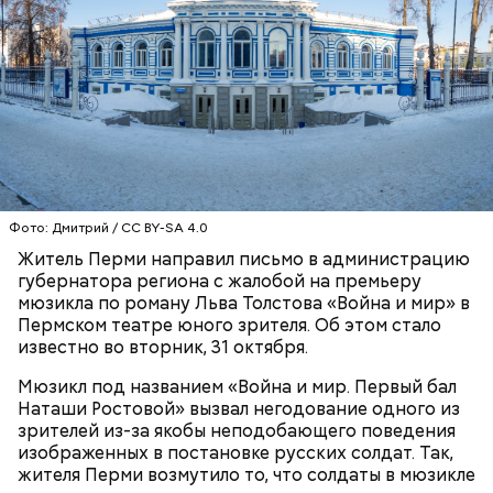
— В дыне содержится много сахара, который
представлен фруктозой. С одной стороны — это
хорошо, потому что дает энергию. Но важно
помнить, что сладкими дынями не нужно сильно
увлекаться, так же как и арбузами, людям с
сахарным диабетом и лишним весом, —
подчеркнула доктор.
Фото: Дмитрий / CC BY-SA 4.0
Житель Перми направил письмо в администрацию
губернатора региона с жалобой на премьеру
мюзикла по роману Льва Толстова «Война и мир» в
Пермском театре юного зрителя. Об этом стало
известно во вторник, 31 октября.
Мюзикл под названием «Война и мир. Первый бал
Наташи Ростовой» вызвал негодование одного из
зрителей из-за якобы неподобающего поведения
с сахарным диабетом;
изображенных в постановке русских солдат. Так,
лишним весом.
жителя Перми возмутило то, что солдаты в мюзикле