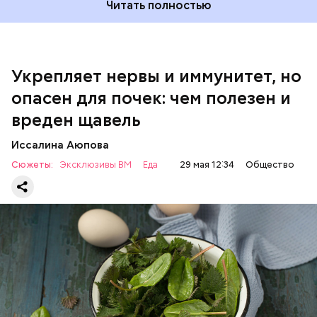
Читать полностью
Укрепляет нервы и иммунитет, но
опасен для почек: чем полезен и
— Если человек уже болеет мочекаменной
вреден щавель
болезнью, щавель ему не рекомендуется. При
артрите, гастрите, холецистите, синдроме
Иссалина Аюпова
раздраженного кишечника, язвах и панкреатите
Сюжеты:
Эксклюзивы ВМ
Еда
29 мая 12:34
Общество
продукт тоже лучше исключить из рациона, —
предупредила врач. — Он может привести к
повышению кислотности желудка и раздражать
слизистые оболочки.