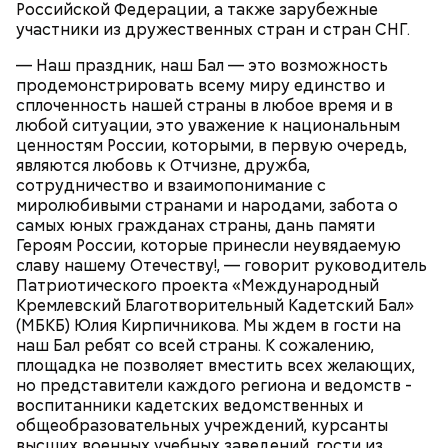
Российской Федерации, а также зарубежные
участники из дружественных стран и стран СНГ.
— Наш праздник, наш Бал — это возможность
продемонстрировать всему миру единство и
сплоченность нашей страны в любое время и в
— В дыне содержится много сахара, который
любой ситуации, это уважение к национальным
представлен фруктозой. С одной стороны — это
ценностям России, которыми, в первую очередь,
хорошо, потому что дает энергию. Но важно
являются любовь к Отчизне, дружба,
помнить, что сладкими дынями не нужно сильно
сотрудничество и взаимопонимание с
увлекаться, так же как и арбузами, людям с
миролюбивыми странами и народами, забота о
сахарным диабетом и лишним весом, —
самых юных гражданах страны, дань памяти
подчеркнула доктор.
Героям России, которые принесли неувядаемую
славу нашему Отечеству!, — говорит руководитель
Патриотического проекта «Международный
Кремлевский Благотворительный Кадетский Бал»
(МБКБ) Юлия Кирпичникова. Мы ждем в гости на
наш Бал ребят со всей страны. К сожалению,
площадка не позволяет вместить всех желающих,
но представители каждого региона и ведомств -
воспитанники кадетских ведомственных и
общеобразовательных учреждений, курсанты
высших военных учебных заведений, гости из