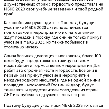
дружественных стран с гордостью представят на
МБКБ 2023 свои учебные заведения и свой родной
с сахарным диабетом;
край.
лишним весом.
Как сообщила руководитель Проекта, будущие
участники МБКБ 2023 активно занимаются
подготовкой к мероприятию и с нетерпением
ждут поездки в Москву, где они не только примут
участие в МБКБ 2023, но также побывают в
столичных музеях.
Самая большая делегация – московская, более 100
школ будут представлять столицу на таком
масштабном и торжественном мероприятии. Для
ребят это огромная честь и гордость. Все они в
первый раз примут участие в мероприятии
международного масштаба, где на одной с ними
площадке – московский Гостиный двор, будут
танцевать и представители молодежи из стран
СНГ и зарубежных дружественных стран.
Однако диетолог предупредила: не для всех дыня
Вовсю идет и сезон черешни. «Вечерняя Москва»
Поэтому будущие участники МБКБ 2023 готовятся
может быть полезна. В первую очередь ее стоит