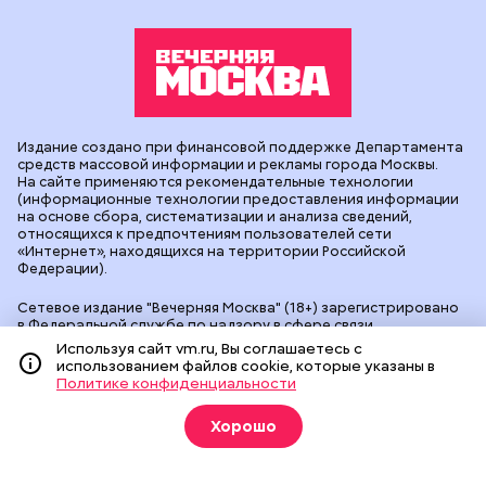
Издание создано при финансовой поддержке Департамента
средств массовой информации и рекламы города Москвы.
На сайте применяются рекомендательные технологии
(информационные технологии предоставления информации
на основе сбора, систематизации и анализа сведений,
относящихся к предпочтениям пользователей сети
«Интернет», находящихся на территории Российской
Федерации).
Сетевое издание "Вечерняя Москва" (18+) зарегистрировано
в Федеральной службе по надзору в сфере связи,
информационных технологий и массовых коммуникаций
Используя сайт vm.ru, Вы соглашаетесь с
(Роскомнадзор). Свидетельство о регистрации ЭЛ № ФС 77 -
использованием файлов cookie, которые указаны в
90524 от 09.12.2025. Учредитель: АО "Редакция газеты
Политике конфиденциальности
"Вечерняя Москва". Главный редактор
vm.ru
: Александр
Геннадьевич Глуходедов. Адрес редакции: 127015, г.Москва,
Хорошо
Бумажный пр-д, д. 14, стр. 2. Телефон:
+7(499)557-04-24
. Адрес
эл.почты:
edit@vm.ru
. Почта для связи с редакцией сайта:
news@vm.ru
.