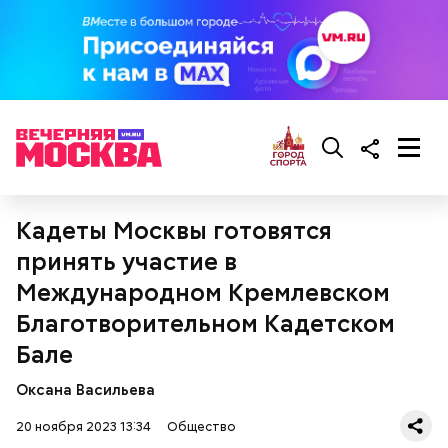
гипоксию и ухудшение физического состояния, —
предостерегла Соломатина.
Кадеты Москвы готовятся
принять участие в
Международном Кремлевском
беременным, кормящим женщинам;
Благотворительном Кадетском
людям с ослабленной иммунной системой;
пожилым;
Бале
детям.
Оксана Васильева
20 ноября 2023 13:34
Общество