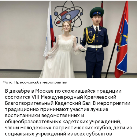
Ранние плоды, по словам врача, лучше не есть:
Фото: Пресс-служба мероприятия
В декабре в Москве по сложившейся традиции
Терапевт Кондрахин назвал
Чистит сосуды и защищает от
состоится VIII Международный Кремлевский
продукты и напитки, которые
рака: чем полезен кресс-салат
Благотворительный Кадетский Бал. В мероприятии
выводят токсины из организма
традиционно принимают участие лучшие
воспитанники ведомственных и
общеобразовательных кадетских учреждений,
члены молодежных патриотических клубов, дети из
социальных учреждений из всех субъектов