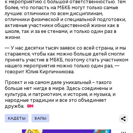
узнала у врача — эндокринолога-диетолога
к мероприятию с большой ответственностью. Тем
есть с осторожностью людям:
Натальи Лазуренко,
как правильно есть эту ягоду
с
более, что попасть на МБКБ могут только самые
пользой для здоровья.
лучшие: отличники по всем дисциплинам,
отличники физической и специальной подготовки,
активные участники общественной жизни как в
школе, так и за ее стенами, и только один раз в
жизни.
— У нас десятки тысяч заявок со всей страны, и мы
стараемся, чтобы как можно больше детей смогли
принять участие в МБКБ, поэтому стать участником
нашего мероприятия можно только один раз, —
говорит Юлия Кирпичникова.
— Наиболее распространенные борщ, щи, котлеты,
салаты, лаваш с творогом и сыром, пироги, омлет,
Проект и на самом деле уникальный – такого
запеканка. Щавеля там везде используется
больше нет нигде в мире. Здесь соединены и
немного, поэтому никакого вреда от него не будет.
культура, и патриотизм, и история, и музыка, и
Чем разнообразнее рацион питания человека, тем
народные традиции и все это объединяет
лучше. Потому что это исключает вероятность
дружба.
возникновения дефицитов микроэлементов, —
Фото: Shutterstock
заверил специалист.
КАДЕТЫ
БАЛЫ