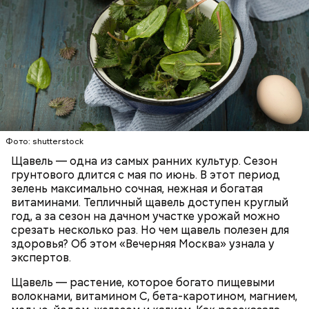
Опасность же щавеля состоит в том, что он
содержит большое количество щавелевой кислоты,
которая может способствовать образованию
Фото: shutterstock
камней в почках, объяснила диетолог.
Щавель — одна из самых ранних культур. Сезон
ЗДОРОВЬЕ
ВРАЧИ
РАСТЕНИЯ
грунтового длится с мая по июнь. В этот период
ПРОДУКТЫ
зелень максимально сочная, нежная и богатая
витаминами. Тепличный щавель доступен круглый
год, а за сезон на дачном участке урожай можно
срезать несколько раз. Но чем щавель полезен для
здоровья? Об этом «Вечерняя Москва» узнала у
экспертов.
Щавель — растение, которое богато пищевыми
волокнами, витамином С, бета-каротином, магнием,