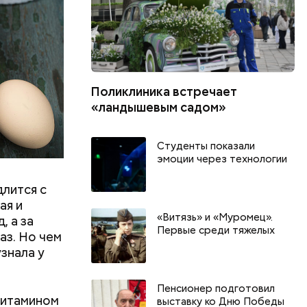
вать
Поликлиника встречает
«ландышевым садом»
Студенты показали
эмоции через технологии
длится с
ая и
«Витязь» и «Муромец».
, а за
Первые среди тяжелых
аз. Но чем
знала у
Пенсионер подготовил
витамином
выставку ко Дню Победы