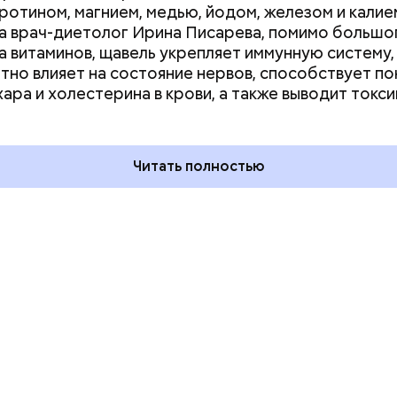
аротином, магнием, медью, йодом, железом и калие
а врач-диетолог Ирина Писарева, помимо большо
а витаминов, щавель укрепляет иммунную систему,
тно влияет на состояние нервов, способствует п
День разглядывания
День книголюб
хара и холестерина в крови, а также выводит токси
горизонта и День пьяного
воздушных поц
курсанта: какие праздники
праздники отм
отмечают в России и мире 5
и мире 9 авгус
августа
Читать полностью