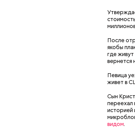
Утверждае
стоимость
миллионов
После отр
якобы пла
где живут
вернется 
— В сыром
— В момен
то не каж
контролир
Певица уе
некоторые
положител
живет в С
предотвра
кремний
омолаж
Сын Крист
витамин
переехал 
помогае
историей 
Как поменять батареи дома и
кожи;
микробло
не получить штраф
клетчат
видом
.
холесте