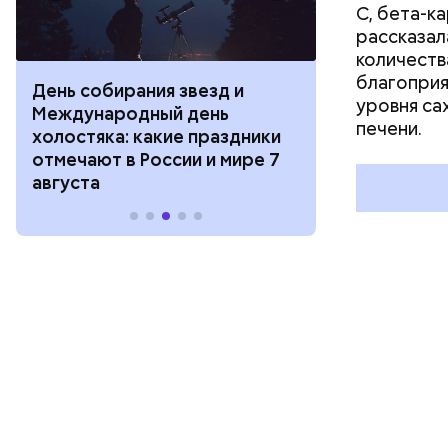
С, бета-к
рассказал
количеств
благоприя
 звезд и
День шевеления пальцами ног
уровня са
й день
и Международный день
печени.
ие праздники
подкаблучника: какие
сии и мире 7
праздники отмечают в России
и мире 6 августа