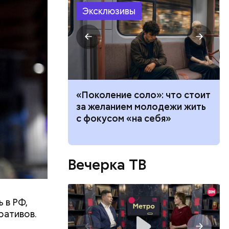
Эксклюзивы
ествует
теле: четыре
«Поколение соло»: что стоит
и, которые
за желанием молодежи жить
 тревогу
с фокусом «на себя»
Вечерка ТВ
 в РФ,
ративов.