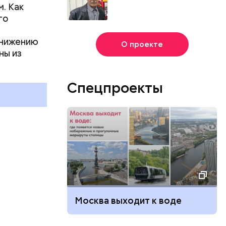
м. Как
го
онижению
О проекте
ов и День
ны из
елуев: какие
ечают в России
та
Спецпроекты
Москва выходит к воде