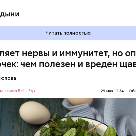
 дыни
Читать полностью
ляет нервы и иммунитет, но о
очек: чем полезен и вреден ща
Аюпова
клюзивы ВМ
Еда
29 мая 12:34
Об
 же щавеля состоит в том, что он содержит боль