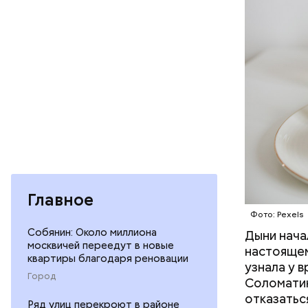
ФРУКТЫ
Главное
Фото: Pexels
Собянин: Около миллиона
Дыни начал
— Если че
москвичей переедут в новые
настоящем
рекоменду
квартиры благодаря реновации
узнала у 
раздражен
Город
Соломатин
исключить
отказатьс
повышению
Ряд улиц перекроют в районе