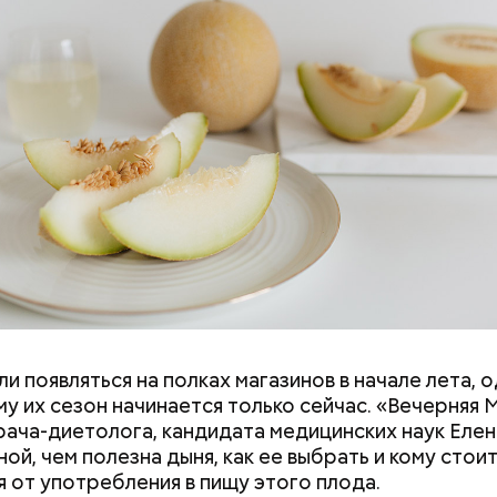
и появляться на полках магазинов в начале лета, о
ловек уже болеет мочекаменной болезнью, щавель
у их сезон начинается только сейчас. «Вечерняя 
ется. При артрите, гастрите, холецистите, синд
врача-диетолога, кандидата медицинских наук Еле
ного кишечника, язвах и панкреатите продукт то
ой, чем полезна дыня, как ее выбрать и кому стои
 из рациона, — предупредила врач. — Он может п
я от употребления в пищу этого плода.
 кислотности желудка и раздражать слизистые о