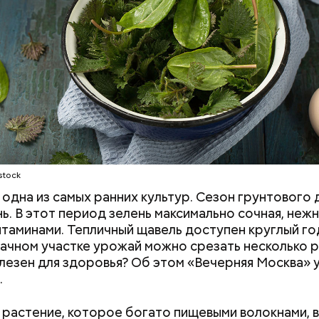
о щавелевой кислоты, которая может способство
ию камней в почках, объяснила диетолог.
Е
ВРАЧИ
РАСТЕНИЯ
ПРОДУКТЫ
stock
одна из самых ранних культур. Сезон грунтового 
нь. В этот период зелень максимально сочная, нежн
итаминами. Тепличный щавель доступен круглый год
дачном участке урожай можно срезать несколько р
лезен для здоровья? Об этом «Вечерняя Москва» у
.
растение, которое богато пищевыми волокнами, 