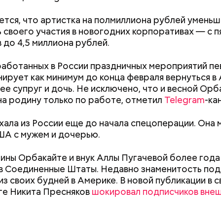
тся, что артистка на полмиллиона рублей уменьш
 своего участия в новогодних корпоративах — с п
 до 4,5 миллиона рублей.
аботанных в России праздничных мероприятий пе
нирует как минимум до конца февраля вернуться в
 ее супруг и дочь. Не исключено, что и весной Ор
на родину только по работе, отметил
Telegram
-ка
 виде не рекомендован, достаточно 50–100 грамм 
т стресса он держит сосуды под контролем и
дый день. Но отмечу, что при термообработке те
ует более 300 реакций нашего организма. Также
хала из России еще до начала спецоперации. Она 
 его свойства, — напомнила Писарева.
ьно влияет на нервную систему, успокаивает,
ША с мужем и дочерью.
щает спазмы, — пояснила Соломатина.
 — укрепляет кости, зубы, волосы и ногти и оказы
ивающее действие;
ины Орбакайте и внук Аллы Пугачевой более года
 С — работает как антиоксидант, иммуномодулято
в Соединенные Штаты. Недавно знаменитость под
Диетолог Солома
т выработке соединительной ткани, улучшает ту
из своих будней в Америке. В новой публикации в 
рассказала, как в
Как получить до 100 тысяч
Как узнать, снес
натуральную клуб
ге Никита Пресняков
шокировал подписчиков вне
рублей от государства при
реновации в Мос
антибиотиков
ка — достаточно нежная и забирает излишки
трудной ситуации: кто может
искать информа
рина, сахара и соли тяжелых металлов;
претендовать и какие нужны