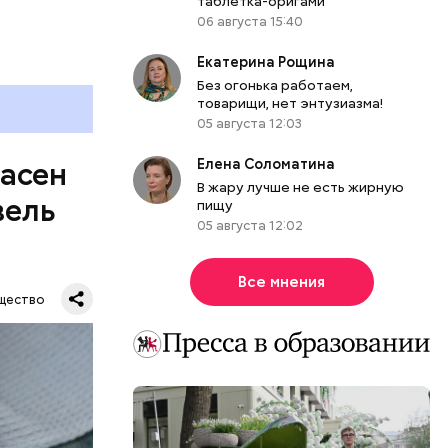
таблетка-оригами
06 августа 15:40
Екатерина Рощина
Без огонька работаем,
товарищи, нет энтузиазма!
05 августа 12:03
Елена Соломатина
пасен
В жару лучше не есть жирную
вель
пищу
05 августа 12:02
Все мнения
щество
шое