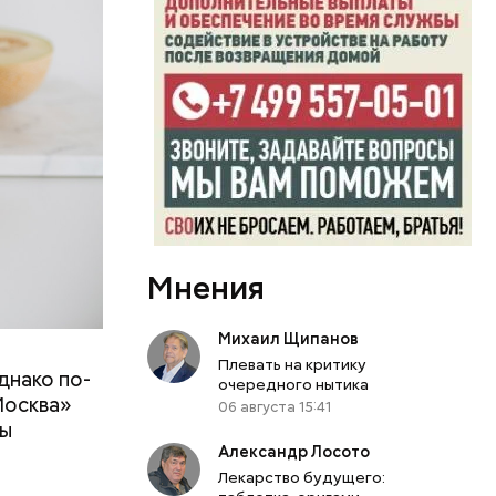
Мнения
Михаил Щипанов
Плевать на критику
днако по-
 ему не
очередного нытика
Москва»
роме
06 августа 15:41
ны
же лучше
Александр Лосото
т
ривести к
Лекарство будущего:
болочки.