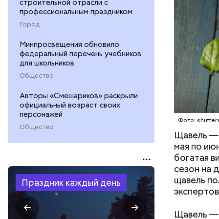
строительной отрасли с
количеств
профессиональным праздником
образован
ЗДОРОВЬ
Город
Минпросвещения обновило
федеральный перечень учебников
для школьников
Общество
Авторы «Смешариков» раскрыли
официальный возраст своих
персонажей
Фото: shutter
Общество
Щавель — 
мая по ию
богатая в
сезон на 
щавель по
Праздник каждый день
экспертов
Щавель — 