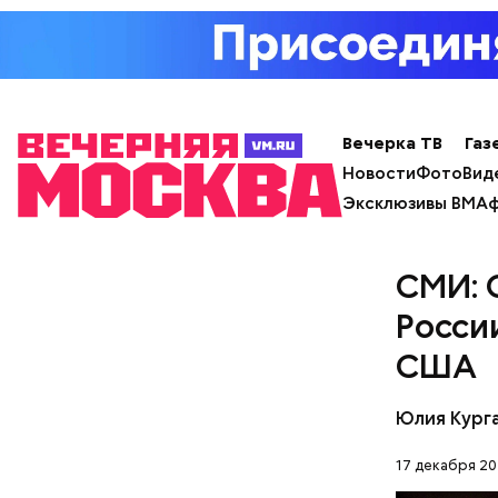
— Наиболе
творогом 
используе
разнообра
исключает
заверил с
Вечерка ТВ
Газ
Новости
Фото
Вид
Эксклюзивы ВМ
Аф
СМИ: 
Росси
США
Юлия Кург
Фото: Shutt
17 декабря 20