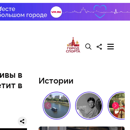
лаваш с
зде
удет. Чем
у что это
ементов, —
ивы в
Истории
тит в