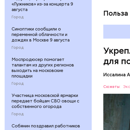
«Лужников» из-за концерта 9
августа
Польза
Город
Синоптики сообщили о
переменной облачности и
дождях в Москве 9 августа
Город
Укреп
для п
Моспродюсер помогает
талантам из других регионов
выходить на московские
Иссалина 
площадки
Город
Сюжеты:
Экс
Участница московской ярмарки
передает бойцам СВО овощи с
собственного огорода
Город
Собянин поздравил работников
Опасность