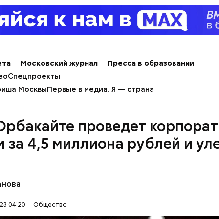
е распространенные борщ, щи, котлеты, салаты, 
и сыром, пироги, омлет, запеканка. Щавеля там ве
тся немного, поэтому никакого вреда от него не б
знее рацион питания человека, тем лучше. Потом
 вероятность возникновения дефицитов микроэл
пециалист.
ета
Московский журнал
Пресса в образовании
ео
Спецпроекты
иша Москвы
Первые в медиа. Я — страна
Орбакайте проведет корпорат
и за 4,5 миллиона рублей и уле
анова
erstock
23 04:20
Общество