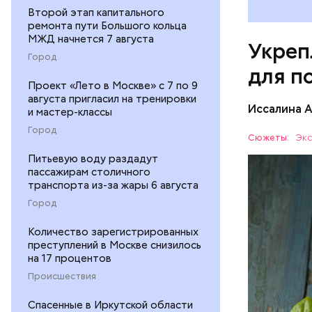
Второй этап капитального
ремонта пути Большого кольца
МЖД начнется 7 августа
Укреп
Город
для п
Проект «Лето в Москве» с 7 по 9
августа пригласил на тренировки
Иссалина 
и мастер-классы
Город
Сюжеты:
Экс
Питьевую воду раздадут
пассажирам столичного
транспорта из-за жары 6 августа
Город
Количество зарегистрированных
Опасность
преступлений в Москве снизилось
количеств
на 17 процентов
образован
ЗДОРОВЬ
Происшествия
Спасенные в Иркутской области