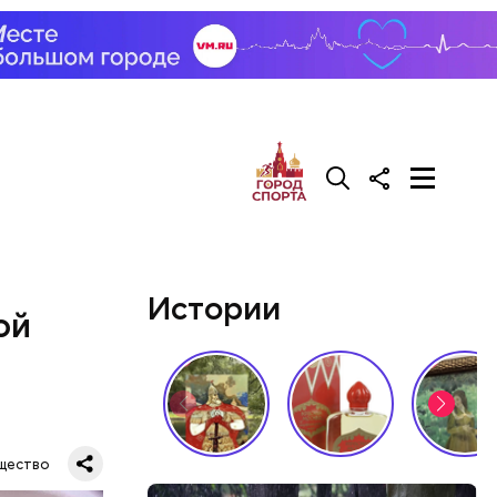
Истории
ой
щество