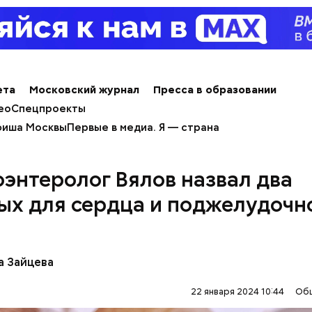
пециалист.
ета
Московский журнал
Пресса в образовании
ео
Спецпроекты
иша Москвы
Первые в медиа. Я — страна
оэнтеролог Вялов назвал два
erstock
ых для сердца и поджелудочн
а Зайцева
22 января 2024 10:44
Об