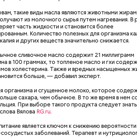
овам, такие виды масла являются животными жирам
олучают из молочного сырья путем нагревания. В 
еряет часть жидкости и становится более
 виде не рекомендован, достаточно 50–100 грамм 
рованным. Количество полезных для организма ка
т стресса он держит сосуды под контролем и
дый день. Но отмечу, что при термообработке те
калия и других веществ значительно снижается.
ует более 300 реакций нашего организма. Также
 его свойства, — напомнила Писарева.
ьно влияет на нервную систему, успокаивает,
щает спазмы, — пояснила Соломатина.
ычное сливочное масло содержит 21 миллиграмм
 — укрепляет кости, зубы, волосы и ногти и оказы
на в 100 граммах, то топленое масло и гхи содерж
ивающее действие;
мов холестерина. Также и вредных насыщенных ж
 С — работает как антиоксидант, иммуномодулято
Диетолог Солома
ановится больше, — добавил эксперт.
т выработке соединительной ткани, улучшает ту
рассказала, как в
натуральную клуб
я организма и сгущенное молоко, которое содер
антибиотиков
ка — достаточно нежная и забирает излишки
ольше сахара, чем обычное. В то же время в нем 
рина, сахара и соли тяжелых металлов;
льция. При выборе такого продукта следует знать
я кислота (в большом количестве) — она необхо
слова Вялова
RG.ru
.
ным женщинам, чтобы формировалась нервная тр
Как узнать, снесут ли дом по
Как предотврат
Также ее рекомендуют принимать для снижения ур
реновации в Москве: где
диабета
итание является ключом к снижению вероятности
теина — это вещество вызывает микровоспаление
искать информацию и сроки
сосудистых заболеваний. Терапевт и нутрициоло
ме, которое провоцирует его раннее старение и 