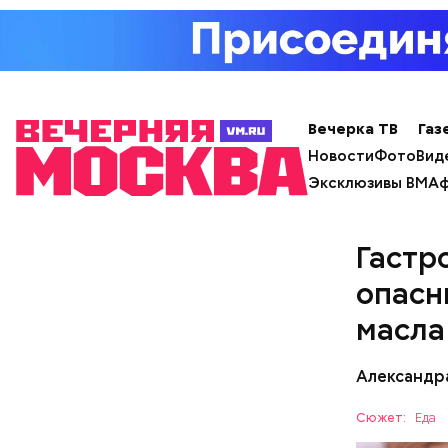
заверил с
Вечерка ТВ
Газ
Новости
Фото
Вид
Эксклюзивы ВМ
Аф
Гастр
Фото: Shutt
опасн
масла
Александр
Сюжет:
Еда