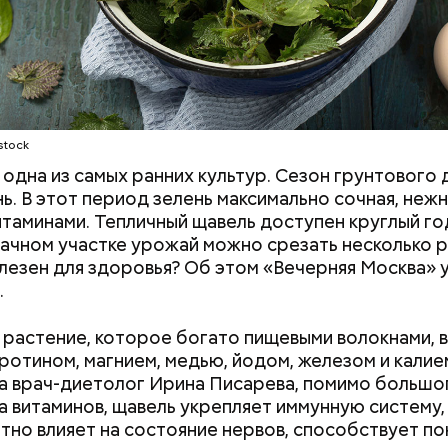
stock
одна из самых ранних культур. Сезон грунтового 
нь. В этот период зелень максимально сочная, нежн
итаминами. Тепличный щавель доступен круглый год
дачном участке урожай можно срезать несколько р
лезен для здоровья? Об этом «Вечерняя Москва» у
.
растение, которое богато пищевыми волокнами, 
аротином, магнием, медью, йодом, железом и калие
а врач-диетолог Ирина Писарева, помимо большо
а витаминов, щавель укрепляет иммунную систему,
тно влияет на состояние нервов, способствует п
го пряника и
День шевеления пальцами но