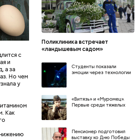
Поликлиника встречает
«ландышевым садом»
длится с
ая и
Студенты показали
, а за
эмоции через технологии
аз. Но чем
знала у
«Витязь» и «Муромец».
витамином
Первые среди тяжелых
м. Как
го
Пенсионер подготовил
онижению
г
выставку ко Дню Победы