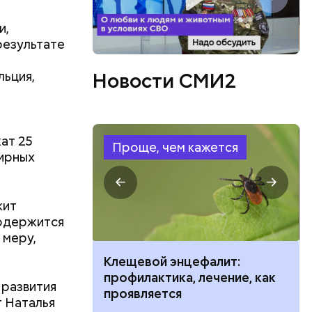
и,
результате
в день, и
льция,
Новости СМИ2
ряются
вает
ат 25
Проще, чем кажется
ирных
р,
тина
ргор
ыбрать
нику без
жит
содержится
 меру,
дима
убка у
ить развитие
Клещевой энцефалит:
овня
профилактика, лечение, как
 развития
 в
проявляется
г Наталья
развитие