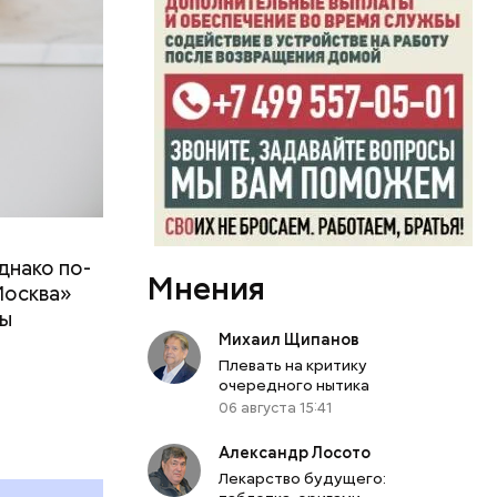
днако по-
 ему не
Мнения
Москва»
роме
ны
же лучше
Михаил Щипанов
т
ривести к
Плевать на критику
болочки.
очередного нытика
06 августа 15:41
Александр Лосото
Лекарство будущего: