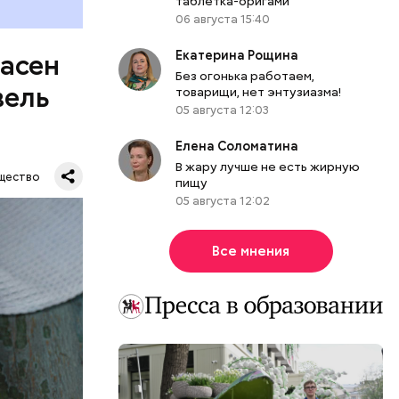
таблетка-оригами
06 августа 15:40
Екатерина Рощина
пасен
Без огонька работаем,
вель
товарищи, нет энтузиазма!
05 августа 12:03
Елена Соломатина
В жару лучше не есть жирную
щество
пищу
05 августа 12:02
Все мнения
шое
вать