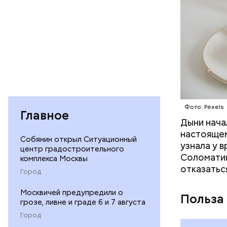
Фото: Pexels
Главное
Дыни начал
— Если че
настоящем
рекоменду
Собянин открыл Ситуационный
узнала у 
раздражен
центр градостроительного
Соломатин
исключить
комплекса Москвы
отказатьс
повышению
Город
Москвичей предупредили о
Польза
грозе, ливне и граде 6 и 7 августа
Город