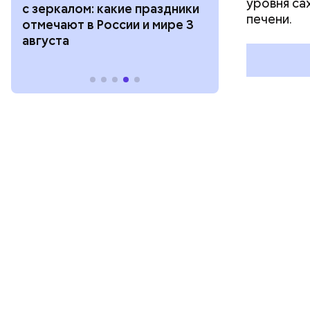
уровня са
с зеркалом: какие праздники
День сидения
печени.
отмечают в России и мире 3
подоконника
августа
праздники о
и мире 2 авг