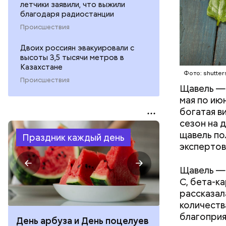
летчики заявили, что выжили
благодаря радиостанции
Происшествия
Двоих россиян эвакуировали с
высоты 3,5 тысячи метров в
Казахстане
Фото: shutter
Происшествия
Щавель — 
мая по ию
богатая в
сезон на 
щавель по
Праздник каждый день
экспертов
Щавель — 
С, бета-к
рассказал
количеств
благоприя
День арбуза и День поцелуев
День тульско