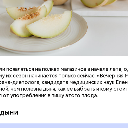
и появляться на полках магазинов в начале лета, о
ловек уже болеет мочекаменной болезнью, щавель
у их сезон начинается только сейчас. «Вечерняя 
ется. При артрите, гастрите, холецистите, синд
врача-диетолога, кандидата медицинских наук Еле
ного кишечника, язвах и панкреатите продукт то
ой, чем полезна дыня, как ее выбрать и кому стои
 из рациона, — предупредила врач. — Он может п
я от употребления в пищу этого плода.
 кислотности желудка и раздражать слизистые о
 дыни