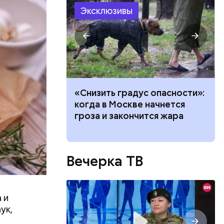
ествует
Эксклюзивы
ачей все
«Снизить градус опасности»:
и»: как
когда в Москве начнется
работу с
гроза и закончится жара
Вечерка ТВ
 и
ук,