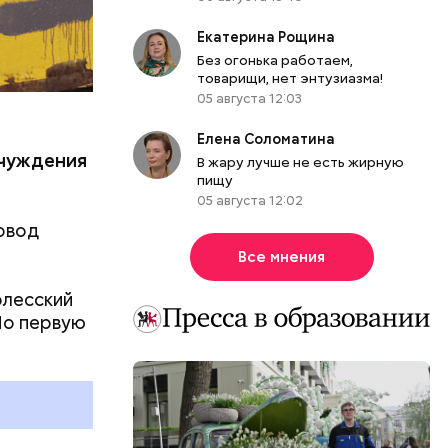
ы таким
Екатерина Рощина
Без огонька работаем,
товарищи, нет энтузиазма!
05 августа 12:03
.
Елена Соломатина
тчуждения
В жару лучше не есть жирную
пищу
05 августа 12:02
овод
Все мнения
олесский
Но первую
ы, но лишь
ичны, чем
летеня
 не сидеть