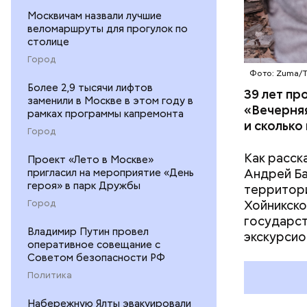
деятельно
Москвичам назвали лучшие
образом, 
веломаршруты для прогулок по
столице
Город
Фото: Zuma/
Более 2,9 тысячи лифтов
39 лет пр
заменили в Москве в этом году в
«Вечерняя
рамках программы капремонта
и сколько
Город
Как расск
Проект «Лето в Москве»
пригласил на мероприятие «День
Андрей Баб
героя» в парк Дружбы
территори
Город
Хойникско
государст
Владимир Путин провел
Их послед
экскурсио
оперативное совещание с
в краткос
Советом безопасности РФ
преобразо
Политика
ядерные у
ученых-ат
Набережную Ялты эвакуировали