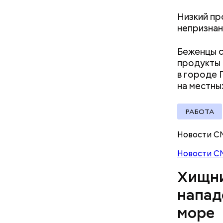
пределах 
п
рим. «ВМ
Низкий пр
непризнан
Беженцы 
Леонтьев 
продукты 
открытом 
в городе 
делать вс
на местны
РАБОТА
По мнению
политолог
Новости С
раз перед
Новости С
Хищни
напад
море