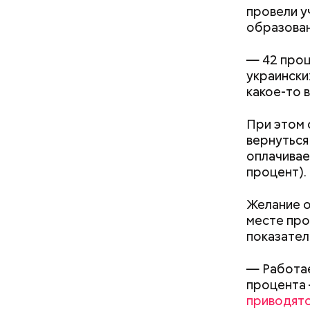
провели у
— Выходит
образован
средствах
остатки п
— 42 проц
купайтесь
украински
активной 
какое-то в
гигантско
— Ко всем
все эти о
При этом 
Такие зая
вернуться
оплачивае
процент).
Желание о
месте про
показател
— Работае
процента 
— Для гру
приводят