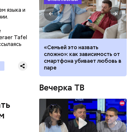
ЦБ РФ —
м языка и
ии.
е
 в
raer Tafel
 нужно
ссылаясь
убить: как
«Семьей это назвать
а борщевик и
сложно»: как зависимость от
ву
смартфона убивает любовь в
паре
и военных
я уже не
имели.
Вечерка ТВ
ать
м