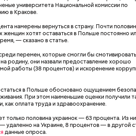
ченые университета Национальной комиссии по
е в плавание на надежных и крепких плавательных
ию в Кракове.
. Никогда не выбрасывайте во время круиза биоо
родуктов за борт, чтобы хищники не взяли ваш сле
ента намерены вернуться в страну. Почти полови
 в ночное время суток, когда у некоторых акул пе
х женщин хотят оставаться в Польше постоянно ил
охоты. Например, ночь — это время круглоголовой
ремя, — сказано в статье.
й акулы-молот, — пояснил спикер.
 этим рейтингам и часам нужно относиться скептич
ценки экспертов, заключения, предположения анга
среди перемен, которые смогли бы смотивировать
вления кому-то выгодны, — пояснил эксперт.
 на родину, они назвали предоставление хорошо
мой работы (38 процентов) и искоренение коррупц
статься в Польше обосновано ощущением безопа
живания. При этом наименьшие оценки получили т
и, как оплата труда и здравоохранение.
т только половина украинок — 63 процента. Из ни
— удаленно на Украине, 8 процентов — в другой с
ппы из пяти человек такое путешествие обойдется
ся
данные опроса.