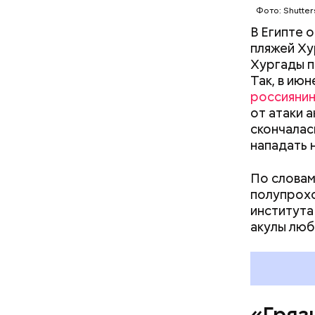
Фото: Shutter
В Египте 
пляжей Ху
Хургады п
Так, в ию
россияни
Так как р
от атаки 
первые 15
скончалас
пробираяс
нападать 
зона.
По словам
полупрохо
института
акулы люб
Каждый го
мире, — у
безопасно
принимают
причиной 
«Гряз