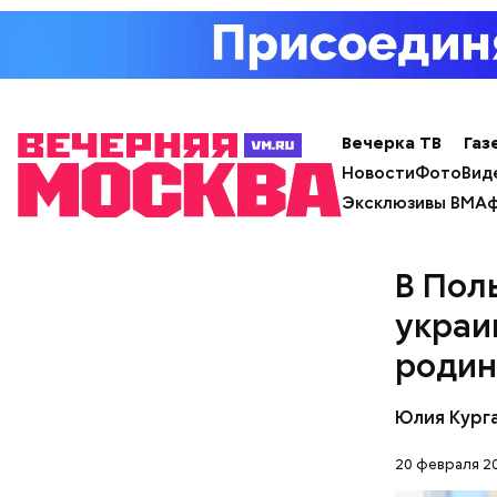
субъекто
своими эг
рекламную
новых не 
замыливан
Вечерка ТВ
Газ
Новости
Фото
Вид
Эксклюзивы ВМ
Аф
В Пол
— Во врем
украи
нахождени
констатир
родин
Юлия Кург
20 февраля 20