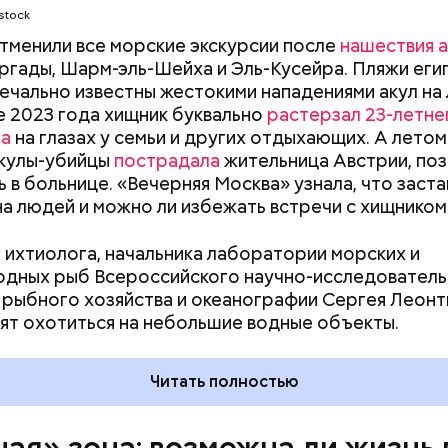
stock
отменили все морские экскурсии после
нашествия а
ргады, Шарм-эль-Шейха и Эль-Кусейра. Пляжи еги
ечально известны жестокими нападениями акул на
не 2023 года хищник буквально
растерзал 23-летне
на
на глазах у семьи и других отдыхающих. А летом
асстояния большие, экскурсионные группы преодо
акулы-убийцы
пострадала
жительница Австрии, поз
 километров на автобусе. Проезжают вглубь леса,
ь в больнице. «Вечерняя Москва» узнала, что заста
ь по одичавшим местам, где начинается самая «гр
на людей и можно ли избежать встречи с хищником
 ихтиолога, начальника лаборатории морских и
дных рыб Всероссийского научно-исследователь
 рыбного хозяйства и океанографии Сергея Леонт
ят охотиться на небольшие водные объекты.
д — в зависимости от того, какие события происх
ченые, нобелевские лауреаты и специалисты по я
Читать полностью
сти из экспертного совета «Бюллетеня ученых-а
 решение о переводе стрелки. Например, в 2017-
перевода на полминуты вперед послужили как
ная» зона: возможна ли жизнь 