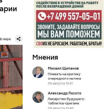
утствие
варии
силение
В мире
0
Мнения
бласти.
й
л Бабич.
Михаил Щипанов
Плевать на критику
периода
очередного нытика
 особую
06 августа 15:41
Александр Лосото
кивается
Лекарство будущего:
 оружия,
таблетка-оригами
я
06 августа 15:40