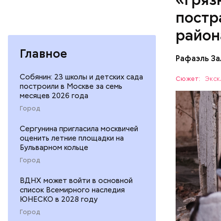
ухудшающ
постр
прогресса
национали
район
Главное
Рафаэль За
Собянин: 23 школы и детских сада
Сюжет:
Экск
построили в Москве за семь
месяцев 2026 года
— Протяже
Город
километро
Понятное 
Сергунина пригласила москвичей
БЕЛАРУСЬ
пропускно
оценить летние площадки на
Бульварном кольце
— Посколь
Город
беспрецед
ответстве
ВДНХ может войти в основной
консульти
список Всемирного наследия
ЮНЕСКО в 2028 году
человечес
его разру
Город