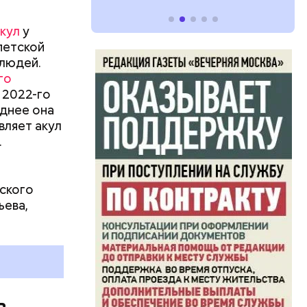
кул
у
петской
 людей.
го
 2022-го
левают
днее она
вляет акул
язная»
.
ского
ьева,
одят в
дерной
томщиков»
м
в