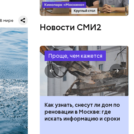
о лет
В мире
Новости СМИ2
одня это
.
овали
Проще, чем кажется
такое,
жертвами
 100 тысяч
Как узнать, снесут ли дом по
дарства при
реновации в Москве: где
ии: кто может
искать информацию и сроки
 какие нужны