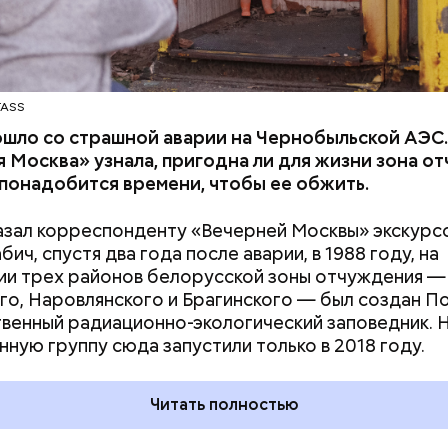
сть и технологии влияют на климатические систем
что могут навсегда изменить жизнь на Земле.
TASS
ошло со страшной аварии на Чернобыльской АЭС
 Москва» узнала, пригодна ли для жизни зона о
 понадобится времени, чтобы ее обжить.
азал корреспонденту «Вечерней Москвы» экскурс
ич, спустя два года после аварии, в 1988 году, на
и трех районов белорусской зоны отчуждения —
го, Наровлянского и Брагинского — был создан П
венный радиационно-экологический заповедник. 
ствия не столь разрушительны, как ядерные взрыв
нную группу сюда запустили только в 2018 году.
рочной перспективе. Десятилетия антропогенных
ваний атмосферы могут быть не менее катастроф
Читать полностью
дары. Тогда, в 2007 году, один из спонсоров «Бюл
омщиков» Стивен Хокинг призвал общественность