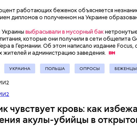
340 белорусских рублей (около 10311 рублей по 
»
), — уточнил он.
оцент работающих беженок объясняется незнание
ием дипломов о полученном на Украине образован
с Украины
выбрасывали в мусорный бак
нетронуты
заметил, что атака целой акульей стаи на человека
питания, которые они получили в сети общепита Ge
море или океане вполне реальна. Следовательно,
Гера в Германии. Об этом написало издание Focus, 
Вода за 10 тысяч: поможет ли
Не трясти и не р
е возможное, чтобы не оказаться за бортом.
х жителей и администрацию
заведения.
японский напиток сбросить
убрать с участк
лишний вес
чем засеять поч
УКРАИНА
ПОЛЬША
ОПРОСЫ
БЕЖЕНЦЫ
 военного эксперта и сопредседателя Ассоциаци
ов Василия Белозерова, стрелки часов Судного дн
МИ2
вигали, но никакой глобальной значимости они не 
МИ2
к чувствует кровь: как избеж
ения акулы-убийцы в открыто