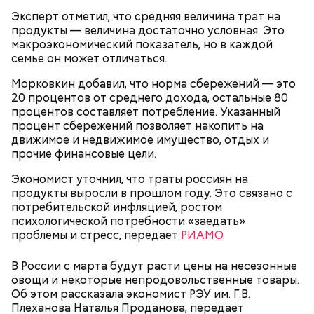
взяла еще до того, как стала финансовым
Эксперт отметил, что средняя величина трат на
консультантом. Когда начал расти валютный курс, у
Кроме того, финансист рекомендует обратить
продукты — величина достаточно условная. Это
меня не было возможности сделать ее
свое внимание на средства, которые можно
макроэкономический показатель, но в каждой
рефинансирование в рублях, поскольку получалось
получить за счет налогового вычета. Обычно это 13
семье он может отличаться.
еще дороже. На уплату ежемесячного платежа
процентов от всей суммы, отметила специалист.
уходило около половины моих доходов. Мне нужно
Морковкин добавил, что норма сбережений — это
было снижать долговую нагрузку. Я приняла
20 процентов от среднего дохода, остальные 80
решение погашать ипотеку досрочно в счет
процентов составляет потребление. Указанный
уменьшения ежемесячного платежа, а не в счет
процент сбережений позволяет накопить на
сокращения срока кредита, чтобы снизить сумму
Финансовый консультант также напомнила о
движимое и недвижимое имущество, отдых и
платежа, — заявила экономист.
Коллекционеры елочных игрушек — это люди,
возможности рефинансирования ипотеки. По сути,
прочие финансовые цели.
которые скрупулезно подбирают себе вещи. Им
вы оформляете новый кредит, но на более
важно, чтобы все детали были на месте, сохранялся
Экономист уточнил, что траты россиян на
выгодных условиях, чтобы полностью или частично
оригинальный окрас. За игрушки хорошего
продукты выросли в прошлом году. Это связано с
погасить предыдущий. Рефинансировать ипотеку
качества они, как правило, готовы платить от 20 до
потребительской инфляцией, ростом
целесообразно в том случае, если это поможет
50 тысяч рублей.
психологической потребности «заедать»
снизить ставку не менее чем на 1,5–2 процента.
проблемы и стресс, передает
Перед оформлением необходимо рассчитать
РИАМО
.
экономическую выгоду, учитывая процентную
ставку, сумму и срок кредита, рассказала
В России с марта будут расти цены на несезонные
Колбасина.
овощи и некоторые непродовольственные товары.
Об этом рассказала экономист РЭУ им. Г.В.
Налоговый вычет
Плеханова Наталья Проданова, передает