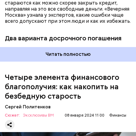
стараются как можно скорее закрыть кредит,
направляя на это все свободные деньги. «Вечерняя
Москва» узнала у экспертов, какие ошибки чаще
всего допускают при этом люди и как их избежать.
Два варианта досрочного погашения
— В первую очередь поймите для себя, сколько
денег вам нужно. С точки зрения финансовой
грамотности это трехмесячная сумма всех
Читать полностью
расходов семьи. Некоторые считают на полгода
или год — это довольно много. Поскольку
финансовая подушка хранится на таких
Четыре элемента финансового
консервативных инструментах, как банковские
вклады и накопительные счета, то не стоит ее
благополучия: как накопить на
«раздувать», — рассказала финансист.
безбедную старость
Сергей Политенков
Сюжет:
Эксклюзивы ВМ
08 января 2024 11:00
Финансы