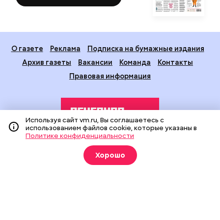
О газете
Реклама
Подписка на бумажные издания
Архив газеты
Вакансии
Команда
Контакты
Правовая информация
Используя сайт vm.ru, Вы соглашаетесь с
использованием файлов cookie, которые указаны в
Политике конфиденциальности
Издание создано при финансовой поддержке Департамента
Хорошо
средств массовой информации и рекламы города Москвы.
На сайте применяются рекомендательные технологии
(информационные технологии предоставления информации
на основе сбора, систематизации и анализа сведений,
относящихся к предпочтениям пользователей сети
«Интернет», находящихся на территории Российской
Федерации).