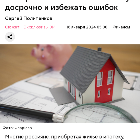
досрочно и избежать ошибок
Сергей Политенков
Сюжет:
Эксклюзивы ВМ
16 января 2024 05:00
Финансы
По мнению ипотечного брокера и эксперта по
недвижимости Дмитрия Ракуты, рынок сейчас
очень обширен, поэтому нужно внимательно
читать условия досрочного погашения ипотечного
кредита.
ЖИЛЬЕ
ИПОТЕКА
ДЕНЬГИ
Причина в том, что денежные средства в таком
размере не покрывают полностью инфляцию в
текущем моменте, пояснила она.
Фото: Unsplash
Многие россияне, приобретая жилье в ипотеку,