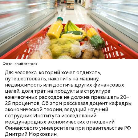
украшения, за которые можно выручить до
отправиться в праздничные дни
полумиллиона. К таким относится, к примеру, очень
за новыми впечатлениями
редкая серия «Чиполлино», — поясняет Александр.
— В некоторых банках есть услуга
автоматического накопления. При зачислении
денежных средств на дебетовую карту вы можете
некоторую сумму переводить на счет, с каждым
разом ее повышая. Это позволит вам иметь некий
Фото: shutterstock
финансовый резерв, — поделилась эксперт.
Для человека, который хочет отдыхать,
Специалист добавила, что если рефинансировать
путешествовать, накопить на машину,
ипотеку на ранних сроках, то можно снизить
недвижимость или достичь других финансовых
переплату по процентам. А если прошло уже
целей, доля трат на продукты в структуре
больше половины срока кредита или вы погасили
ежемесячных расходов не должна превышать 20–
более 50 процентов долга, то рефинансирование
25 процентов. Об этом рассказал доцент кафедры
ипотеки может быть уже нецелесообразным.
Но существуют украшения, за которые можно
экономической теории, ведущий научный
выручить от 300 тысяч рублей.
сотрудник Института исследований
международных экономических отношений
Финансового университета при правительстве РФ
— У меня была долларовая ипотека, которую я
Дмитрий Морковкин.