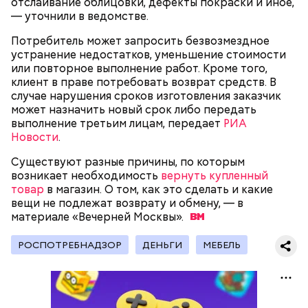
отслаивание облицовки, дефекты покраски и иное,
— уточнили в ведомстве.
Потребитель может запросить безвозмездное
устранение недостатков, уменьшение стоимости
или повторное выполнение работ. Кроме того,
клиент в праве потребовать возврат средств. В
случае нарушения сроков изготовления заказчик
может назначить новый срок либо передать
выполнение третьим лицам, передает
РИА
Новости
.
— Наиболее распространенные борщ, щи, котлеты,
салаты, лаваш с творогом и сыром, пироги, омлет,
Существуют разные причины, по которым
запеканка. Щавеля там везде используется
возникает необходимость
вернуть купленный
немного, поэтому никакого вреда от него не будет.
товар
в магазин. О том, как это сделать и какие
Чем разнообразнее рацион питания человека, тем
вещи не подлежат возврату и обмену, — в
лучше. Потому что это исключает вероятность
материале «Вечерней
Москвы».
возникновения дефицитов микроэлементов, —
Фото: Shutterstock
заверил специалист.
РОСПОТРЕБНАДЗОР
ДЕНЬГИ
МЕБЕЛЬ