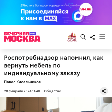
— В дыне содержится много сахара, который
представлен фруктозой. С одной стороны — это
хорошо, потому что дает энергию. Но важно
помнить, что сладкими дынями не нужно сильно
увлекаться, так же как и арбузами, людям с
сахарным диабетом и лишним весом, —
подчеркнула доктор.
Роспотребнадзор напомнил, как
вернуть мебель по
индивидуальному заказу
Павел Кисельников
28 февраля 2024 11:40
Общество