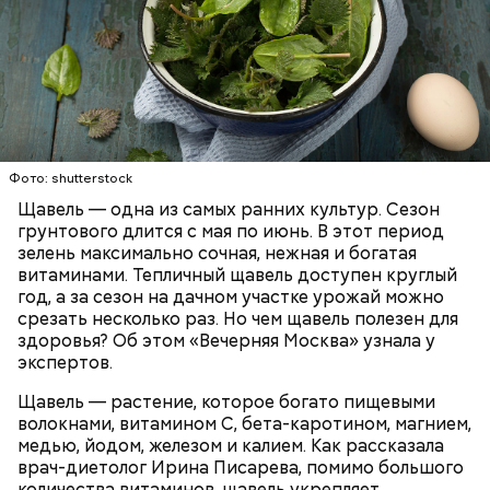
Опасность же щавеля состоит в том, что он
содержит большое количество щавелевой кислоты,
которая может способствовать образованию
Фото: shutterstock
камней в почках, объяснила диетолог.
Щавель — одна из самых ранних культур. Сезон
ЗДОРОВЬЕ
ВРАЧИ
РАСТЕНИЯ
грунтового длится с мая по июнь. В этот период
ПРОДУКТЫ
зелень максимально сочная, нежная и богатая
витаминами. Тепличный щавель доступен круглый
год, а за сезон на дачном участке урожай можно
срезать несколько раз. Но чем щавель полезен для
здоровья? Об этом «Вечерняя Москва» узнала у
экспертов.
Щавель — растение, которое богато пищевыми
волокнами, витамином С, бета-каротином, магнием,
медью, йодом, железом и калием. Как рассказала
врач-диетолог Ирина Писарева, помимо большого
количества витаминов, щавель укрепляет