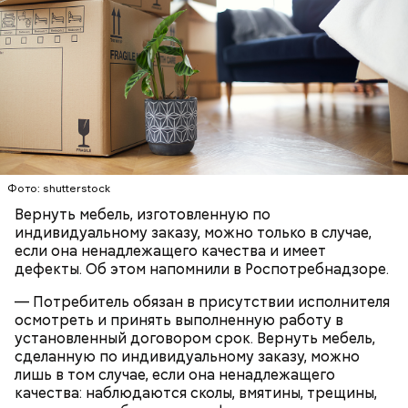
с сахарным диабетом;
лишним весом.
Фото: shutterstock
Вернуть мебель, изготовленную по
индивидуальному заказу, можно только в случае,
если она ненадлежащего качества и имеет
дефекты. Об этом напомнили в Роспотребнадзоре.
— Потребитель обязан в присутствии исполнителя
осмотреть и принять выполненную работу в
установленный договором срок. Вернуть мебель,
Однако диетолог предупредила: не для всех дыня
Вовсю идет и сезон черешни. «Вечерняя Москва»
сделанную по индивидуальному заказу, можно
может быть полезна. В первую очередь ее стоит
узнала у врача — эндокринолога-диетолога
лишь в том случае, если она ненадлежащего
есть с осторожностью людям:
Натальи Лазуренко,
как правильно есть эту ягоду
с
качества: наблюдаются сколы, вмятины, трещины,
пользой для здоровья.