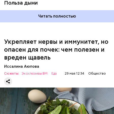
Польза дыни
Читать полностью
Укрепляет нервы и иммунитет, но
опасен для почек: чем полезен и
— Если человек уже болеет мочекаменной
вреден щавель
болезнью, щавель ему не рекомендуется. При
артрите, гастрите, холецистите, синдроме
Иссалина Аюпова
раздраженного кишечника, язвах и панкреатите
Сюжеты:
Эксклюзивы ВМ
Еда
29 мая 12:34
Общество
продукт тоже лучше исключить из рациона, —
предупредила врач. — Он может привести к
повышению кислотности желудка и раздражать
слизистые оболочки.