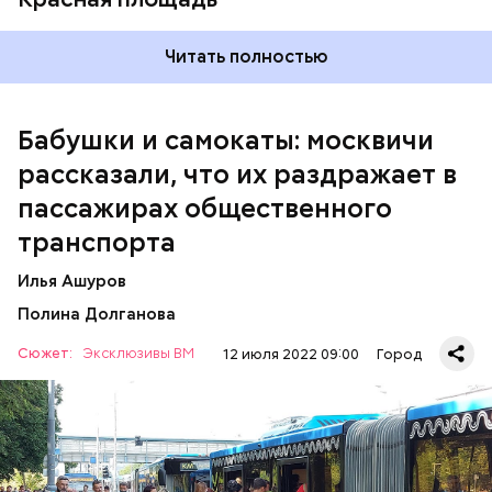
Читать полностью
— Вот меня очень раздражает, когда пытаешься
Бабушки и самокаты: москвичи
выйти из вагона метро, а люди стоят прямо по
рассказали, что их раздражает в
центру в дверях. И приходится их толкать, а они
не дают тебе пройти, что очень бестактно, —
пассажирах общественного
пожаловался Игорь, 55 лет.
транспорта
Илья Ашуров
Полина Долганова
Сюжет:
Эксклюзивы ВМ
12 июля 2022 09:00
Город