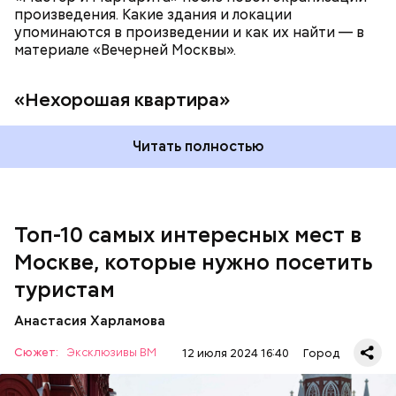
произведения. Какие здания и локации
куда-то вечно опаздывают. В метро и автобусах
упоминаются в произведении и как их найти — в
они на сиденья несколько сумок ставят. А ты
материале «Вечерней Москвы».
присесть хочешь после рабочего дня, но не
можешь — из-за их дурацких сумок, — посетовала
Катя, 20 лет.
«Нехорошая квартира»
Читать полностью
Мавзолей
Топ-10 самых интересных мест в
Москве, которые нужно посетить
туристам
Анастасия Харламова
— А меня ужасно раздражает, когда пассажиры
смотрят видео или слушают музыку без наушников,
Сюжет:
Эксклюзивы ВМ
12 июля 2024 16:40
Город
— отметила Дарья, 24 года.