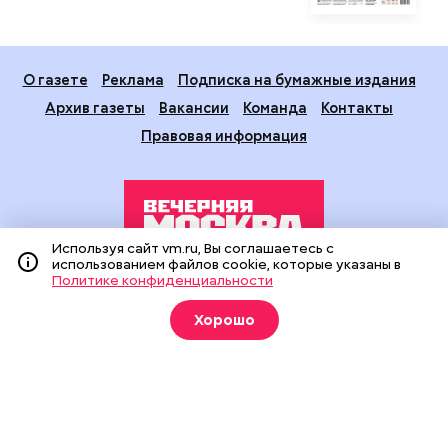
О газете
Реклама
Подписка на бумажные издания
Архив газеты
Вакансии
Команда
Контакты
Правовая информация
Используя сайт vm.ru, Вы соглашаетесь с
использованием файлов cookie, которые указаны в
Политике конфиденциальности
Издание создано при финансовой поддержке Департамента
средств массовой информации и рекламы города Москвы.
Хорошо
На сайте применяются рекомендательные технологии
(информационные технологии предоставления информации
на основе сбора, систематизации и анализа сведений,
относящихся к предпочтениям пользователей сети
«Интернет», находящихся на территории Российской
Федерации).
Сетевое издание "Вечерняя Москва" (18+) зарегистрировано