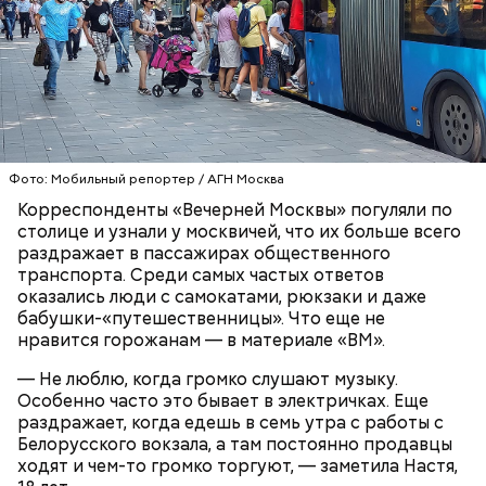
— Рюкзаки большие прямо бесит, когда не
снимают. Если едешь в час пик, обязательно тебя
чем-нибудь заденут, — сказала Александра, 19 лет.
ТРАНСПОРТ
ПАССАЖИРЫ
МОСКВА
Фото: Мобильный репортер / АГН Москва
Корреспонденты «Вечерней Москвы» погуляли по
столице и узнали у москвичей, что их больше всего
раздражает в пассажирах общественного
транспорта. Среди самых частых ответов
оказались люди с самокатами, рюкзаки и даже
бабушки-«путешественницы». Что еще не
нравится горожанам — в материале «ВМ».
— Не люблю, когда громко слушают музыку.
Особенно часто это бывает в электричках. Еще
раздражает, когда едешь в семь утра с работы с
Белорусского вокзала, а там постоянно продавцы
ходят и чем-то громко торгуют, — заметила Настя,