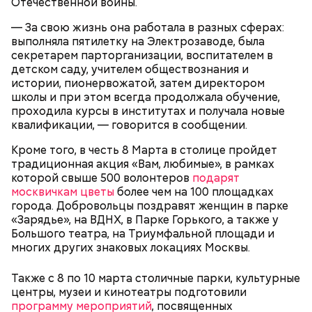
Отечественной войны.
страшно, — признался Никита, 19 лет.
время экскурсии. Также сотрудники зоопарка
активно работают над воспроизведением
— За свою жизнь она работала в разных сферах:
популяции обитателей, поэтому можно
выполняла пятилетку на Электрозаводе, была
понаблюдать, как растут милые детеныши.
секретарем парторганизации, воспитателем в
детском саду, учителем обществознания и
истории, пионервожатой, затем директором
Безусловно, самым известным местом из романа
школы и при этом всегда продолжала обучение,
являются Патриаршие пруды — именно там
проходила курсы в институтах и получала новые
начинается действие произведения. Здесь поэт
квалификации, — говорится в сообщении.
Иван Бездомный и литератор Михаил Берлиоз
Кроме того, в честь 8 Марта в столице пройдет
встретились с Воландом и его свитой. Неподалеку
традиционная акция «Вам, любимые», в рамках
Аннушка разлила подсолнечное масло, и Берлиоз
Московский зоопарк — один из старейших в
которой свыше 500 волонтеров
подарят
остался без головы. Это произошло на перекрестке
Европе. Он расположился на территории почти 22
москвичкам цветы
более чем на 100 площадках
улицы Малой Бронной и Ермолаевского переулка.
гектара в самом центре Москвы и по своей
города. Добровольцы поздравят женщин в парке
Сейчас на Патриарших прудах стоит знак с
площади занимает пятое место в России после
«Зарядье», на ВДНХ, в Парке Горького, а также у
изображением силуэтов Воланда, Коровьева и
зоопарков Ярославля, Ростова-на-Дону,
Большого театра, на Триумфальной площади и
Бегемота, который предостерегает от разговоров
Новосибирска и Красноярска.
многих других знаковых локациях Москвы.
с незнакомцами.
— Рюкзаки необходимо снимать! И самокаты бесят!
— заявила Ирина Васильевна, 60 лет.
Также с 8 по 10 марта столичные парки, культурные
центры, музеи и кинотеатры подготовили
программу мероприятий
, посвященных