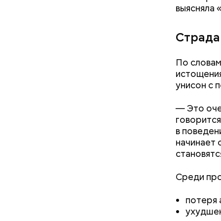
выясняла 
Страда
Однако ди
полезна. 
По словам
истощения
унисон с 
— Это оче
говорится
в поведен
начинает 
— Наиболе
становятс
творогом 
используе
разнообра
Среди про
исключает
заверил с
потеря 
ухудшен