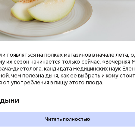
и появляться на полках магазинов в начале лета, о
ловек уже болеет мочекаменной болезнью, щавель
у их сезон начинается только сейчас. «Вечерняя 
ется. При артрите, гастрите, холецистите, синд
врача-диетолога, кандидата медицинских наук Еле
ного кишечника, язвах и панкреатите продукт то
ой, чем полезна дыня, как ее выбрать и кому стои
 из рациона, — предупредила врач. — Он может п
я от употребления в пищу этого плода.
 кислотности желудка и раздражать слизистые о
 дыни
Читать полностью