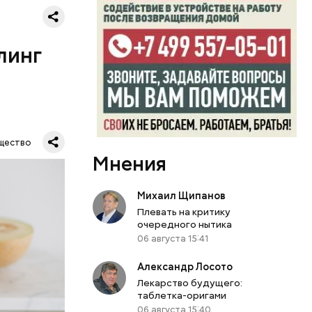
ня
органов.
ет;
линг
рживают
ключать
твах в
ся.
му
щество
ь,
Мнения
и и
Михаил Щипанов
Плевать на критику
очередного нытика
06 августа 15:41
Александр Лосото
Лекарство будущего:
таблетка-оригами
06 августа 15:40