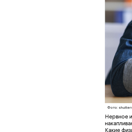
Вовсю иде
эндокрино
ягоду
с по
Фото: shutter
Нервное и
накаплива
Какие физ