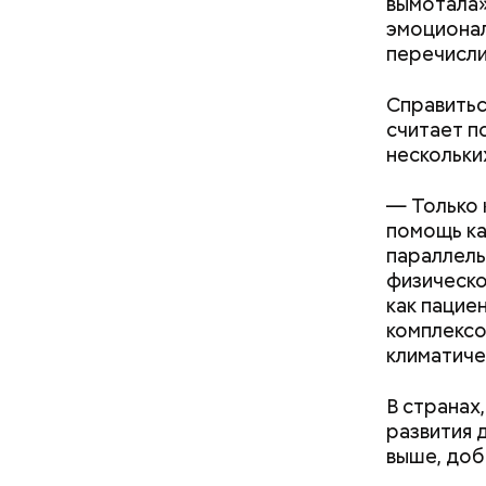
вымотала»
эмоционал
— В сыром
перечисли
— В момен
то не каж
контролир
некоторые
положител
Справитьс
предотвра
считает п
кремний
нескольки
омолаж
витамин
— Только 
помогае
помощь ка
кожи;
параллель
клетчат
физическо
холесте
как пацие
фолиева
комплексо
беремен
климатиче
плода. 
гомоцис
В странах
организ
развития 
ряда оп
выше, доб
бета-ка