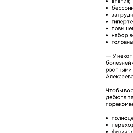
апатия;
бессонн
затрудн
гиперте
повышен
набор в
головны
— У некот
болезней 
Фото: Shutt
рвотными 
Алексеева
Чтобы вос
дебюта та
порекоме
полноце
А врач-эн
переход
множество
Вред д
физичес