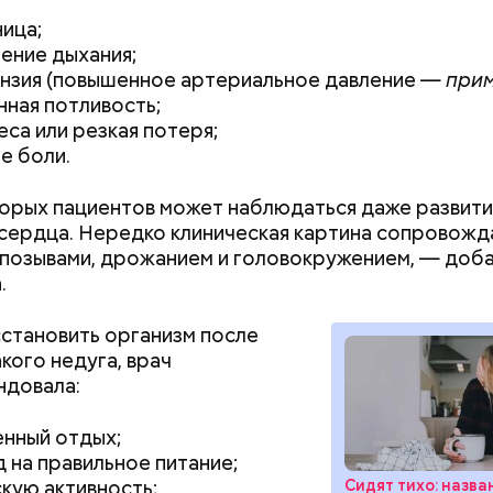
ица;
ение дыхания;
нзия (повышенное артериальное давление —
прим
ная потливость;
еса или резкая потеря;
е боли.
Хотела спасти малыша: как
Вода за 10 тыся
мать и сын погибли при
японский напит
орых пациентов может наблюдаться даже развит
падении из окна в Раменском
лишний вес
сердца. Нередко клиническая картина сопровожд
erstock
позывами, дрожанием и головокружением, — доб
.
становить организм после
кого недуга, врач
ндовала:
нный отдых;
докринолог Алексей Калинчев рассказал, что сущ
 на правильное питание;
 блюд, где используют растение.
ыни
кую активность;
Сидят тихо: назва