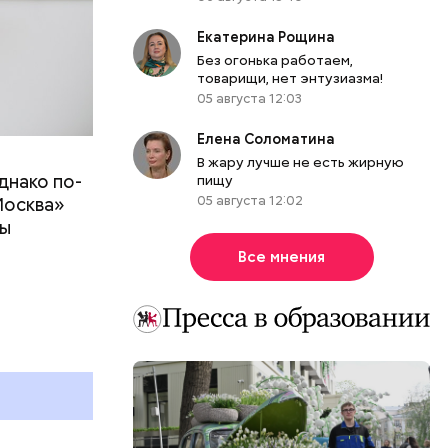
Екатерина Рощина
Без огонька работаем,
товарищи, нет энтузиазма!
05 августа 12:03
Елена Соломатина
В жару лучше не есть жирную
днако по-
пищу
 ему не
05 августа 12:02
Москва»
роме
ны
же лучше
т
ривести к
Все мнения
болочки.