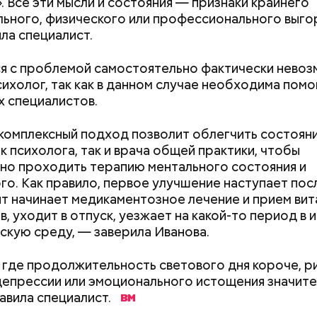
. Все эти мысли и состояния — признаки крайнего
ьного, физического или профессионального выго
 виде не рекомендован, достаточно 50–100 грамм 
ла специалист.
т стресса он держит сосуды под контролем и
дый день. Но отмечу, что при термообработке те
ует более 300 реакций нашего организма. Также
 его свойства, — напомнила Писарева.
ьно влияет на нервную систему, успокаивает,
я с проблемой самостоятельно фактически невоз
щает спазмы, — пояснила Соломатина.
сихолог, так как в данном случае необходима пом
 — укрепляет кости, зубы, волосы и ногти и оказы
х специалистов.
ивающее действие;
 С — работает как антиоксидант, иммуномодулято
Диетолог Солома
комплексный подход позволит облегчить состоян
т выработке соединительной ткани, улучшает ту
рассказала, как в
к психолога, так и врача общей практики, чтобы
натуральную клуб
но проходить терапию ментального состояния и
антибиотиков
ка — достаточно нежная и забирает излишки
го. Как правило, первое улучшение наступает посл
рина, сахара и соли тяжелых металлов;
нт начинает медикаментозное лечение и прием ви
я кислота (в большом количестве) — она необхо
в, уходит в отпуск, уезжает на какой-то период в 
ным женщинам, чтобы формировалась нервная тр
скую среду, — заверила Иванова.
Также ее рекомендуют принимать для снижения ур
теина — это вещество вызывает микровоспаление
, где продолжительность светового дня короче, р
ме, которое провоцирует его раннее старение и 
депрессии или эмоционального истощения значит
асных заболеваний;
авила специалист.
ротин (провитамин А) — отвечает за поддержани