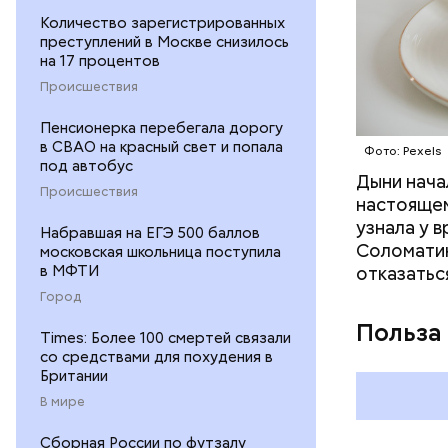
Количество зарегистрированных
преступлений в Москве снизилось
на 17 процентов
Происшествия
Пенсионерка перебегала дорогу
в СВАО на красный свет и попала
Фото: Pexels
под автобус
Дыни начал
— Если че
Происшествия
настоящем
рекоменду
узнала у 
раздражен
Набравшая на ЕГЭ 500 баллов
Соломатин
московская школьница поступила
исключить
в МФТИ
отказатьс
повышению
Город
Польза
Times: Более 100 смертей связали
со средствами для похудения в
Британии
В мире
Сборная России по футзалу