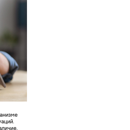
рача —
о есть эту
ганизме
аций.
аличие,