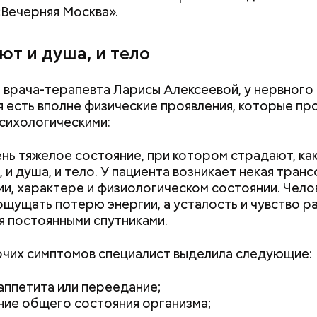
«Вечерняя Москва».
ют и душа, и тело
етолог предупредила: не для всех дыня может бы
В первую очередь ее стоит есть с осторожностью
 врача-терапевта Ларисы Алексеевой, у нервного
 есть вполне физические проявления, которые пр
психологическими:
нь тяжелое состояние, при котором страдают, ка
, и душа, и тело. У пациента возникает некая тра
ии, характере и физиологическом состоянии. Чело
ощущать потерю энергии, а усталость и чувство р
е распространенные борщ, щи, котлеты, салаты, 
я постоянными спутниками.
и сыром, пироги, омлет, запеканка. Щавеля там ве
тся немного, поэтому никакого вреда от него не б
знее рацион питания человека, тем лучше. Потом
чих симптомов специалист выделила следующие:
 вероятность возникновения дефицитов микроэл
пециалист.
аппетита или переедание;
ие общего состояния организма;