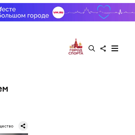
ем
щество