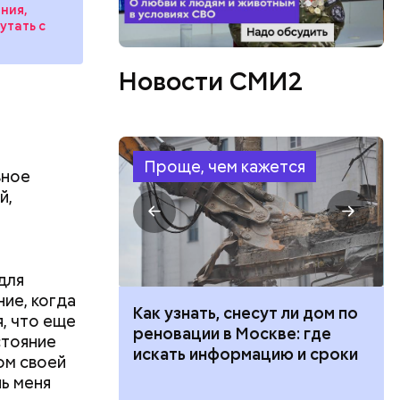
ния,
утать с
Новости СМИ2
Проще, чем кажется
вное
й,
для
ие, когда
 100 тысяч
Как узнать, снесут ли дом по
, что еще
дарства при
реновации в Москве: где
стояние
ии: кто может
искать информацию и сроки
ом своей
 какие нужны
нь меня