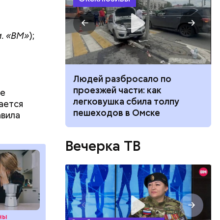
. «ВМ»
);
ч: поможет ли
Людей разбросало по
ок сбросить
проезжей части: как
ие
легковушка сбила толпу
ается
пешеходов в Омске
авила
Вечерка ТВ
ествует
ны