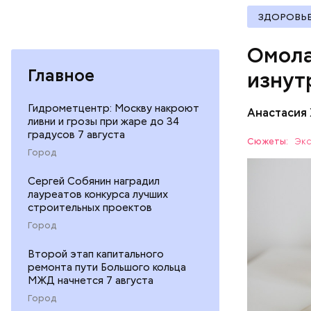
иммунит
«делает
ЗДОРОВЬ
А еще и
Омола
лютеин 
наше зр
Главное
изнут
калий —
По мнению
сердечн
Гидрометцентр: Москву накроют
щавель в 
Анастасия
давлени
ливни и грозы при жаре до 34
свежем ви
магний 
градусов 7 августа
Дыня соде
Сюжеты:
Экс
организму
Город
рассказал
ЗДОРОВЬ
Сергей Собянин наградил
минералам
лауреатов конкурса лучших
ФРУКТЫ
строительных проектов
Город
Второй этап капитального
ремонта пути Большого кольца
МЖД начнется 7 августа
Город