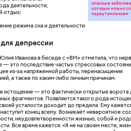
опасные заболева
ода деятельности;
которые можно сп
й отдых;
переутомлением
ние режима сна и деятельности.
 для депрессии
Юлия Иванова в беседе с «ВМ» отметила, что нер
 — это последствие частых стрессовых состояни
ее из-за напряженной работы, перенасыщения
ей, а также по каким-либо личным причинам.
 истощение — это фактически открытые ворота 
ных фрагментов. Появляется такого рода истощен
Как поменять батареи дома и
Как получить до
 своей усталости доходит до предела. Ему кажется
не получить штраф
рублей от госу
 наступит конец всему. Возникает невероятное со
трудной ситуац
ости, неудовлетворенности жизнью, собой и род
претендовать и
ти. Все время кажется: «Я не на своем месте, жиз
документы