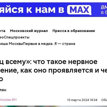
ета
Московский журнал
Пресса в образовании
ео
Спецпроекты
иша Москвы
Первые в медиа. Я — страна
ц всему»: что такое нервное
ение, как оно проявляется и ч
о
лян
ным диабетом;
люзивы ВМ
10 марта 2024 16:04
Об
весом.