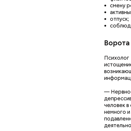
смену р
активны
отпуск;
соблюде
Ворота
Психолог 
истощение
возникающ
информаци
— Нервное
депрессив
человек в
немного и
подавленн
деятельнос