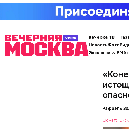
Вечерка ТВ
Газ
Новости
Фото
Вид
Эксклюзивы ВМ
Аф
«Коне
истощ
опасн
Рафаэль За
с сахар
Сюжет:
Экск
лишним 