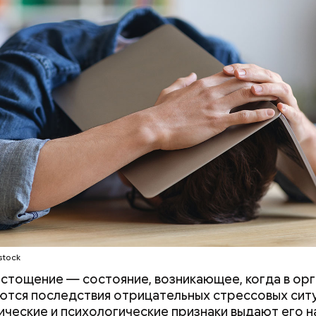
т и сезон черешни. «Вечерняя Москва» узнала у в
лога-диетолога Натальи Лазуренко,
как правильн
льзой для здоровья.
stock
стощение — состояние, возникающее, когда в ор
ются последствия отрицательных стрессовых ситу
ические и психологические признаки выдают его н