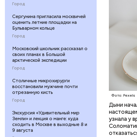
ФРУКТЫ
Город
Сергунина пригласила москвичей
оценить летние площадки на
Бульварном кольце
Город
Московский школьник рассказал о
своих планах в Большой
арктической экспедиции
Город
Столичные микрохирурги
восстановили мужчине почти
отрезанную кисть
Фото: Pexels
Город
Дыни начал
— Если че
настоящем
рекоменду
Экскурсия «Удивительный мир
узнала у 
Земли» и лекция о манге: куда
раздражен
сходить в Москве в выходные 8 и
Соломатин
исключить
9 августа
отказатьс
повышению