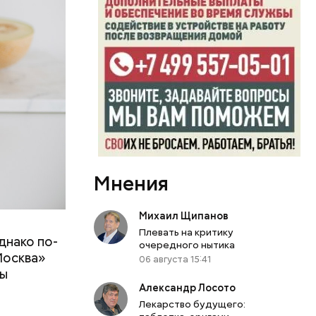
Мнения
Михаил Щипанов
Плевать на критику
днако по-
 ему не
очередного нытика
Москва»
роме
06 августа 15:41
ны
же лучше
Александр Лосото
т
ривести к
Лекарство будущего:
болочки.