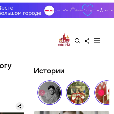
лаваш с
зде
удет. Чем
у что это
ементов, —
огу
Истории