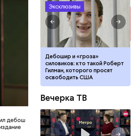
Эксклюзивы
ествует
осле укуса
Дебошир и «гроза»
ичить ее от
силовиков: кто такой Роберт
 атакует
Гилман, которого просят
освободить США
Вечерка ТВ
оил дебош
 издание