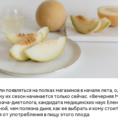
и появляться на полках магазинов в начале лета, о
ловек уже болеет мочекаменной болезнью, щавель
у их сезон начинается только сейчас. «Вечерняя 
ется. При артрите, гастрите, холецистите, синд
врача-диетолога, кандидата медицинских наук Еле
ного кишечника, язвах и панкреатите продукт то
ой, чем полезна дыня, как ее выбрать и кому стои
 из рациона, — предупредила врач. — Он может п
я от употребления в пищу этого плода.
 кислотности желудка и раздражать слизистые о