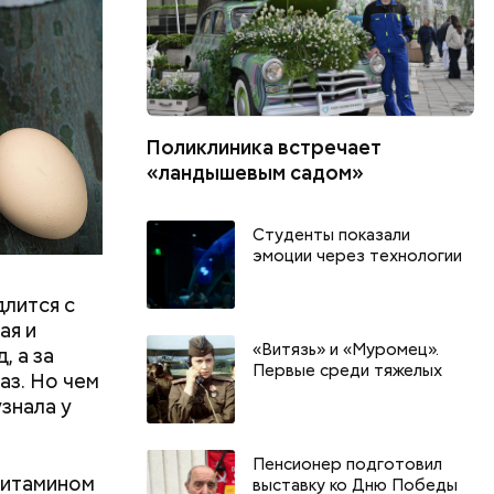
вать
Поликлиника встречает
«ландышевым садом»
Студенты показали
эмоции через технологии
длится с
ая и
«Витязь» и «Муромец».
, а за
Первые среди тяжелых
аз. Но чем
знала у
Пенсионер подготовил
витамином
выставку ко Дню Победы