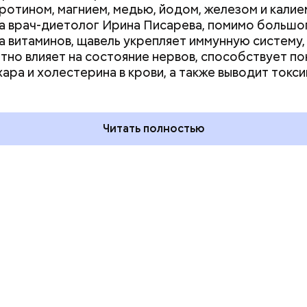
аротином, магнием, медью, йодом, железом и калие
а врач-диетолог Ирина Писарева, помимо большо
а витаминов, щавель укрепляет иммунную систему,
тно влияет на состояние нервов, способствует п
дывания
День качания на качелях и
хара и холестерина в крови, а также выводит токси
День пьяного
День шампанского: какие
кие праздники
праздники отмечают в Росси
оссии и мире 5
и мире 4 августа
Читать полностью