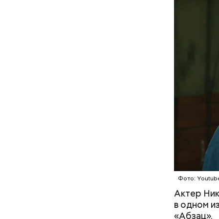
А врач-эн
множество
Вред д
Фото: Youtube
Актер Ник
в одном и
«Абзац».