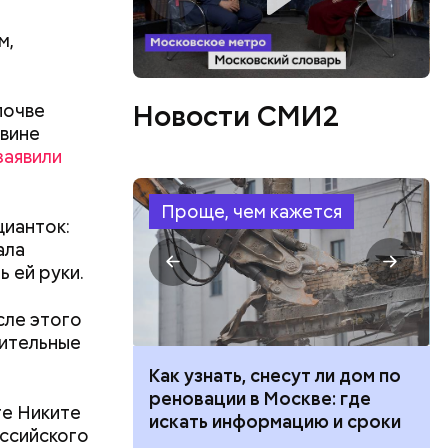
м,
Новости СМИ2
почве
овине
заявили
в день, и
Проще, чем кажется
цианток:
ряются
ала
ь ей руки.
вает
сле этого
р,
нительные
тина
ргор
ыбрать
 100 тысяч
Как узнать, снесут ли дом по
нику без
дарства при
реновации в Москве: где
ге Никите
ии: кто может
искать информацию и сроки
ссийского
 какие нужны