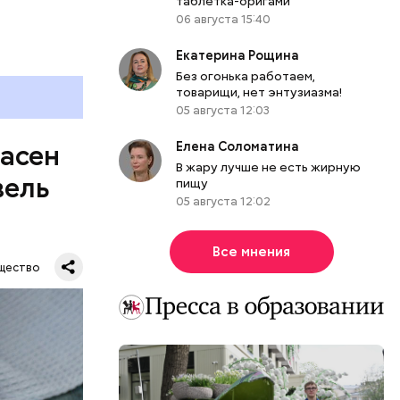
таблетка-оригами
06 августа 15:40
Екатерина Рощина
Без огонька работаем,
товарищи, нет энтузиазма!
05 августа 12:03
Елена Соломатина
пасен
В жару лучше не есть жирную
вель
пищу
05 августа 12:02
Все мнения
щество
шое