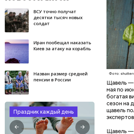
количеств
образован
ВСУ точно получат
ЗДОРОВЬ
десятки тысяч новых
солдат
Иран пообещал наказать
Киев за атаку на корабль
Назван размер средней
Фото: shutter
пенсии в России
Щавель — 
мая по ию
богатая в
сезон на 
щавель по
Праздник каждый день
экспертов
Щавель — 