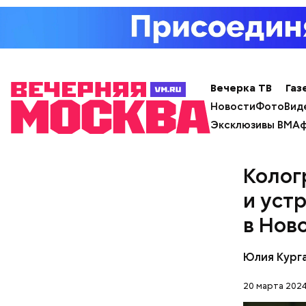
— Наиболе
творогом 
используе
разнообра
исключает
заверил с
Вечерка ТВ
Газ
Новости
Фото
Вид
Эксклюзивы ВМ
Аф
Колог
и уст
в Нов
Юлия Кург
Фото: Shutt
20 марта 2024