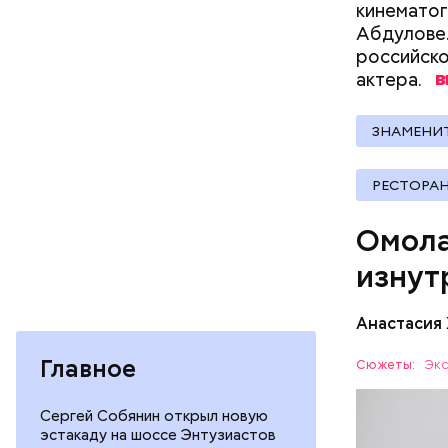
фолиева
кинематог
беремен
Абдулове.
плода. 
российског
гомоцис
актера.
организ
ряда оп
ЗНАМЕНИ
бета-ка
иммунит
«делает
РЕСТОРА
А еще и
Омола
лютеин 
наше зр
изнут
калий —
По мнению
сердечн
щавель в 
Анастасия
давлени
свежем ви
магний 
Дыня соде
Главное
Сюжеты:
Экс
организму
рассказал
Сергей Собянин открыл новую
ЗДОРОВЬ
минералам
эстакаду на шоссе Энтузиастов