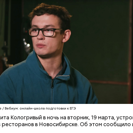
докринолог Алексей Калинчев рассказал, что сущ
 блюд, где используют растение.
ыни
Не трясти и не рубить: как
Мужчина умер п
убрать с участка борщевик и
гадюки: как отл
чем засеять почву
ужа и когда она
 / Вебиум: онлайн-школа подготовки к ЕГЭ
ита Кологривый в ночь на вторник, 19 марта, устр
з ресторанов в Новосибирске. Об этом сообщило