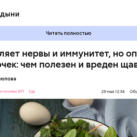
 дыни
Читать полностью
ляет нервы и иммунитет, но о
очек: чем полезен и вреден ща
Аюпова
клюзивы ВМ
Еда
29 мая 12:34
Об
 же щавеля состоит в том, что он содержит боль