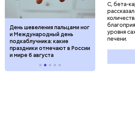
С, бета-к
рассказал
количеств
благоприя
День шевеления пальцами ног
День разгля
уровня са
и Международный день
горизонта и 
печени.
подкаблучника: какие
курсанта: ка
праздники отмечают в России
отмечают в Р
и мире 6 августа
августа