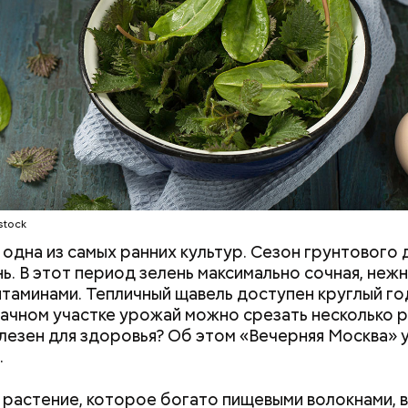
о щавелевой кислоты, которая может способство
ию камней в почках, объяснила диетолог.
Е
ВРАЧИ
РАСТЕНИЯ
ПРОДУКТЫ
stock
одна из самых ранних культур. Сезон грунтового 
нь. В этот период зелень максимально сочная, нежн
итаминами. Тепличный щавель доступен круглый год
дачном участке урожай можно срезать несколько р
лезен для здоровья? Об этом «Вечерняя Москва» у
.
растение, которое богато пищевыми волокнами, 