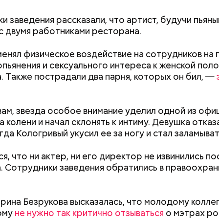
и заведения рассказали, что артист, будучи пьяны
с двумя работниками ресторана.
енял физическое воздействие на сотрудников на 
опьянения и сексуального интереса к женской пол
. Также пострадали два парня, которых он бил, —
 виде не рекомендован, достаточно 50–100 грамм 
т стресса он держит сосуды под контролем и
вам, звезда особое внимание уделил одной из офи
дый день. Но отмечу, что при термообработке те
ует более 300 реакций нашего организма. Также
на колени и начал склонять к интиму. Девушка отказ
 его свойства, — напомнила Писарева.
ьно влияет на нервную систему, успокаивает,
гда Кологривый укусил ее за ногу и стал заламыват
щает спазмы, — пояснила Соломатина.
 — укрепляет кости, зубы, волосы и ногти и оказы
ивающее действие;
я, что ни актер, ни его директор не извинились по
 С — работает как антиоксидант, иммуномодулято
. Сотрудники заведения обратились в правоохра
Диетолог Солома
т выработке соединительной ткани, улучшает ту
рассказала, как в
Как поменять батареи дома и
Как получить до
натуральную клуб
не получить штраф
рублей от госу
антибиотиков
ка — достаточно нежная и забирает излишки
рина Безрукова высказалась, что молодому колле
трудной ситуац
рина, сахара и соли тяжелых металлов;
ому
не нужно так критично отзываться
о мэтрах ро
претендовать и