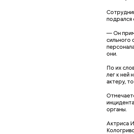
Сотрудник
подрался 
— Он прим
сильного 
персонала
они.
— В сыром
— В момен
По их сло
то не каж
контролир
лег к ней 
некоторые
положител
актеру, то
предотвра
кремний
омолаж
Отмечаетс
витамин
инцидента
помогае
органы.
кожи;
клетчат
Актриса И
холесте
Кологрив