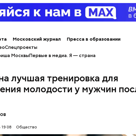
и сыром, пироги, омлет, запеканка. Щавеля там ве
тся немного, поэтому никакого вреда от него не б
знее рацион питания человека, тем лучше. Потом
 вероятность возникновения дефицитов микроэл
пециалист.
ета
Московский журнал
Пресса в образовании
ео
Спецпроекты
иша Москвы
Первые в медиа. Я — страна
на лучшая тренировка для
ения молодости у мужчин пос
erstock
нов
 19:08
Общество