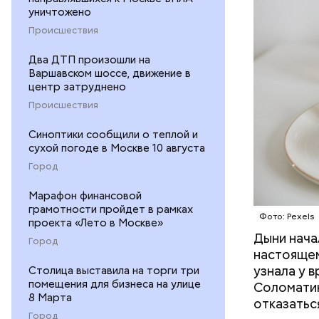
уничтожено
Происшествия
Два ДТП произошли на
Варшавском шоссе, движение в
центр затруднено
Происшествия
Синоптики сообщили о теплой и
сухой погоде в Москве 10 августа
Город
Марафон финансовой
грамотности пройдет в рамках
Фото: Pexels
проекта «Лето в Москве»
Дыни начал
— Если че
Город
настоящем
рекоменду
узнала у 
Столица выставила на торги три
раздражен
помещения для бизнеса на улице
Соломатин
исключить
8 Марта
отказатьс
повышению
Город