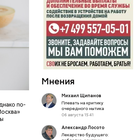
Мнения
Михаил Щипанов
Плевать на критику
днако по-
 ему не
очередного нытика
Москва»
роме
06 августа 15:41
ны
же лучше
т
ривести к
Александр Лосото
болочки.
Лекарство будущего: