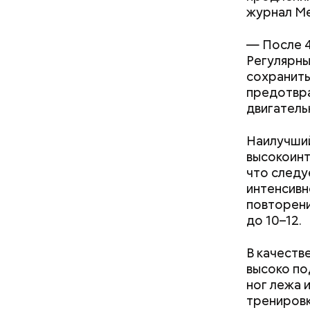
журнал Me
— После 4
Регулярны
сохранить
предотвра
двигатель
— В сыром
— В момен
Наилучший
то не каж
контролир
высокоинт
некоторые
положител
что следу
предотвра
интенсивно
кремний
повторени
омолаж
до 10–12.
витамин
помогае
В качеств
кожи;
высоко по
клетчат
ног лежа 
холесте
тренировк
фолиева