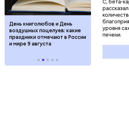
С, бета-к
рассказал
количеств
благоприя
День книголюбов и День
Всемирный д
уровня са
воздушных поцелуев: какие
Международ
печени.
праздники отмечают в России
бесконечнос
и мире 9 августа
праздники о
и мире 8 авг