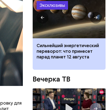
Эксклюзивы
ествует
патологии
Сильнейший энергетический
лезни может
переворот: что принесет
о состоянию
парад планет 12 августа
Вечерка ТВ
ровку для
одит