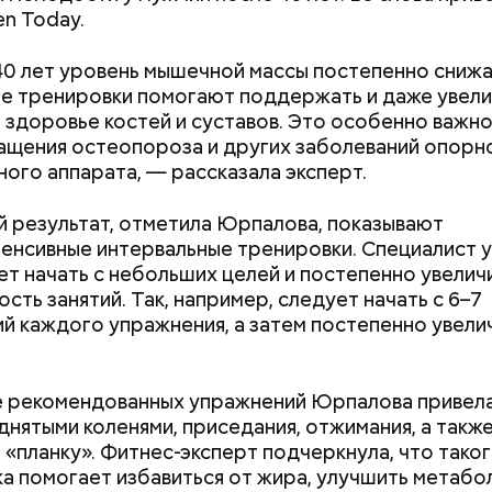
n Today.
0 лет уровень мышечной массы постепенно снижа
е тренировки помогают поддержать и даже увели
 здоровье костей и суставов. Это особенно важно
щения остеопороза и других заболеваний опорн
ного аппарата, — рассказала эксперт.
 виде не рекомендован, достаточно 50–100 грамм 
т стресса он держит сосуды под контролем и
 результат, отметила Юрпалова, показывают
дый день. Но отмечу, что при термообработке те
ует более 300 реакций нашего организма. Также
енсивные интервальные тренировки. Специалист у
 его свойства, — напомнила Писарева.
ьно влияет на нервную систему, успокаивает,
ет начать с небольших целей и постепенно увелич
щает спазмы, — пояснила Соломатина.
сть занятий. Так, например, следует начать с 6–7
 — укрепляет кости, зубы, волосы и ногти и оказы
й каждого упражнения, а затем постепенно увелич
ивающее действие;
 С — работает как антиоксидант, иммуномодулято
Диетолог Солома
т выработке соединительной ткани, улучшает ту
рассказала, как в
е рекомендованных упражнений Юрпалова привела
Как поменять батареи дома и
Как получить до
натуральную клуб
днятыми коленями, приседания, отжимания, а так
антибиотиков
ка — достаточно нежная и забирает излишки
не получить штраф
рублей от госу
и «планку». Фитнес-эксперт подчеркнула, что тако
рина, сахара и соли тяжелых металлов;
трудной ситуац
а помогает избавиться от жира, улучшить метабо
я кислота (в большом количестве) — она необхо
претендовать и