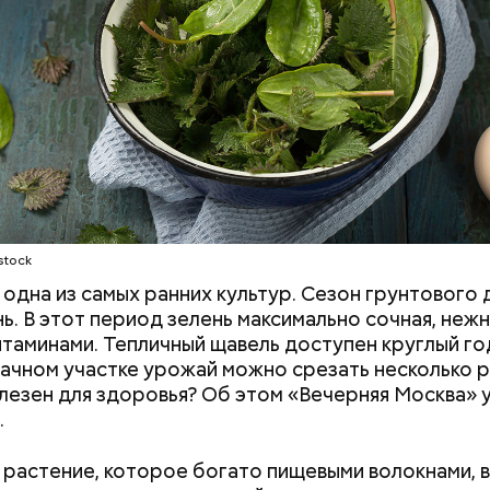
о щавелевой кислоты, которая может способство
ию камней в почках, объяснила диетолог.
Е
ВРАЧИ
РАСТЕНИЯ
ПРОДУКТЫ
stock
одна из самых ранних культур. Сезон грунтового 
нь. В этот период зелень максимально сочная, нежн
итаминами. Тепличный щавель доступен круглый год
дачном участке урожай можно срезать несколько р
лезен для здоровья? Об этом «Вечерняя Москва» у
.
растение, которое богато пищевыми волокнами, 