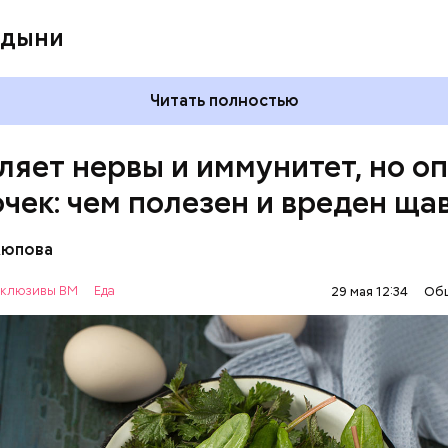
 дыни
Читать полностью
ляет нервы и иммунитет, но о
очек: чем полезен и вреден ща
Аюпова
клюзивы ВМ
Еда
29 мая 12:34
Об
 же щавеля состоит в том, что он содержит боль