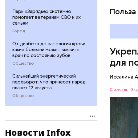
Польза
Парк «Зарядье» системно
помогает ветеранам СВО и их
семьям
Город
От диабета до патологии крови:
Укреп
какие болезни может выявить
врач по состоянию зубов
для п
Общество
Сильнейший энергетический
Иссалина 
переворот: что принесет парад
планет 12 августа
Сюжеты:
Экс
Общество
Новости Infox
Опасность