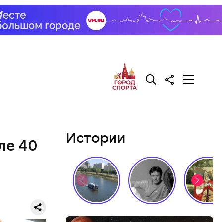
зде
удет. Чем
у что это
ементов, —
Истории
ле 40