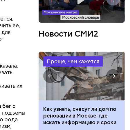
ется.
чить ее,
Новости СМИ2
 для
о-
в день, и
Проще, чем кажется
ряются
казала,
ивать
вает
ивать их
р,
тина
ргор
ыбрать
 бег с
 100 тысяч
Как узнать, снесут ли дом по
нику без
же подъемы
дарства при
реновации в Москве: где
го рода
ии: кто может
искать информацию и сроки
лизм,
дима
 какие нужны