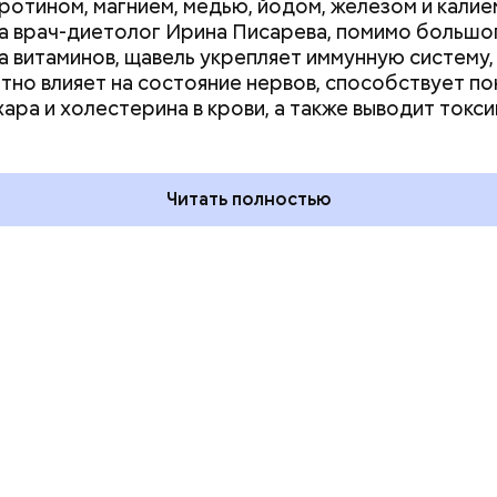
аротином, магнием, медью, йодом, железом и калие
а врач-диетолог Ирина Писарева, помимо большо
а витаминов, щавель укрепляет иммунную систему,
тно влияет на состояние нервов, способствует п
ень кошек и
День собирания звезд и
хара и холестерина в крови, а также выводит токси
ный день
Международный день
ти: какие
холостяка: какие праздники
тмечают в России
отмечают в России и мире 7
уста
августа
Читать полностью