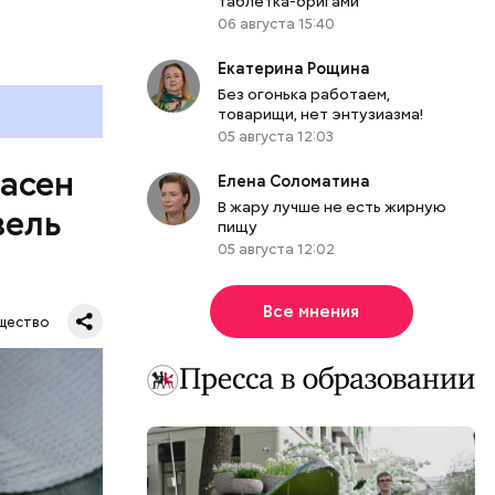
таблетка-оригами
06 августа 15:40
Екатерина Рощина
Без огонька работаем,
товарищи, нет энтузиазма!
05 августа 12:03
пасен
Елена Соломатина
В жару лучше не есть жирную
вель
пищу
05 августа 12:02
Все мнения
щество
шое