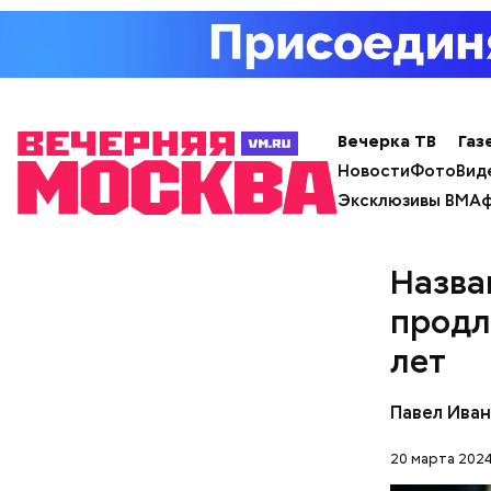
творогом 
используе
разнообра
исключает
заверил с
Вечерка ТВ
Газ
Новости
Фото
Вид
Эксклюзивы ВМ
Аф
Назва
продл
лет
Фото: Shutt
Павел Ива
20 марта 2024