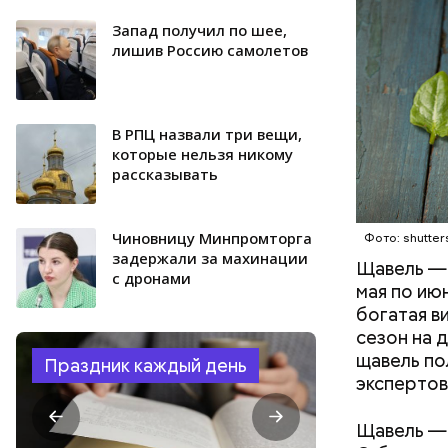
количеств
образован
Запад получил по шее,
ЗДОРОВЬ
лишив Россию самолетов
В РПЦ назвали три вещи,
которые нельзя никому
рассказывать
Чиновницу Минпромторга
Фото: shutter
задержали за махинации
Щавель — 
с дронами
мая по ию
богатая в
сезон на 
щавель по
Праздник каждый день
экспертов
Щавель — 