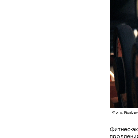
А врач-эн
множество
Вред д
Фото: Pixabay
Фитнес-эк
продления