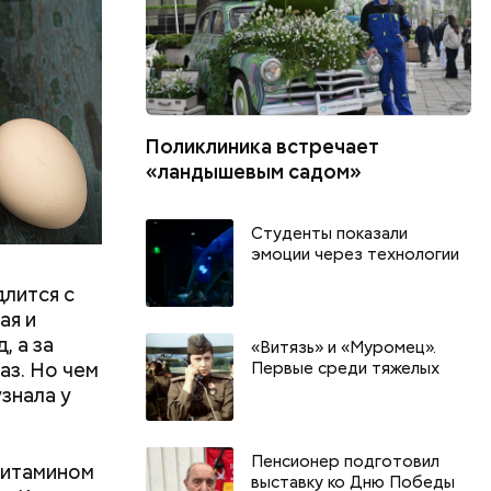
вать
Поликлиника встречает
«ландышевым садом»
Студенты показали
эмоции через технологии
длится с
ая и
, а за
«Витязь» и «Муромец».
аз. Но чем
Первые среди тяжелых
знала у
Пенсионер подготовил
витамином
выставку ко Дню Победы