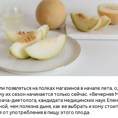
и появляться на полках магазинов в начале лета, о
ловек уже болеет мочекаменной болезнью, щавель
у их сезон начинается только сейчас. «Вечерняя 
ется. При артрите, гастрите, холецистите, синд
врача-диетолога, кандидата медицинских наук Еле
ного кишечника, язвах и панкреатите продукт то
ой, чем полезна дыня, как ее выбрать и кому стои
 из рациона, — предупредила врач. — Он может п
я от употребления в пищу этого плода.
 кислотности желудка и раздражать слизистые о