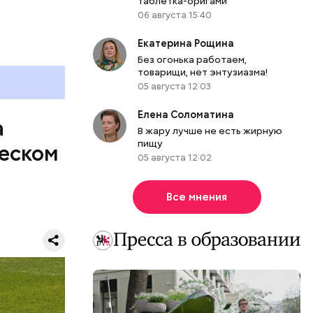
таблетка-оригами
06 августа 15:40
Екатерина Рощина
Без огонька работаем,
товарищи, нет энтузиазма!
05 августа 12:03
Елена Соломатина
а
В жару лучше не есть жирную
пищу
щеском
05 августа 12:02
ной
ой минуте
Все мнения
на 89-й