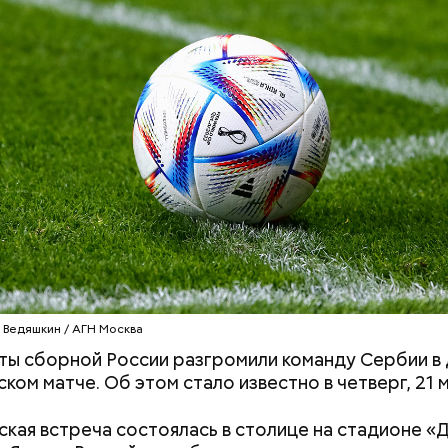
Хотела спасти малыша: как
Вода за 10 тыся
мать и сын погибли при
японский напит
падении из окна в Раменском
лишний вес
а
 Ведяшкин / АГН Москва
ы сборной России разгромили команду Сербии в
ком матче. Об этом стало известно в четверг, 21 
тью матча стало то, что вратарь Илья Помазун и
кая встреча состоялась в столице на стадионе «