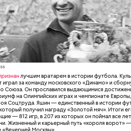
акуировали в Ульяновск, там он уже будучи подрос
м тыла: был грузчиком на заводе, потом освоил с
нимался этим наравне со взрослыми.
ередь среди кенийцев гол забили Антони Агай и Д
37-й минутах матча соответственно.
ASS
признан
лучшим вратарем в истории футбола. Кул
 играл за команду московского «Динамо» и сбор
о Союза. Он прославился выдающимися достижен
риумф на Олимпийских играх и чемпионате Европы,
роя Соцтруда. Яшин — единственный в истории фу
 который получил награду «Золотой мяч». Итоги е
щие — 812 игр, в 207 из которых он поймал все ле
чи. Жизненный и карьерный путь «короля ворот» —
 «Вечерней Москвы».