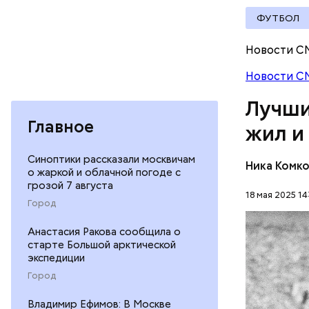
пригласил
ФУТБОЛ
Встреча н
Новости С
получили 
Новости С
российско
Лучши
Главное
жил и
Синоптики рассказали москвичам
Ника Комк
о жаркой и облачной погоде с
грозой 7 августа
18 мая 2025 14
Город
Анастасия Ракова сообщила о
старте Большой арктической
Лев родил
экспедиции
труженико
Город
мальчик м
ФУТБОЛ
жизнь пре
Владимир Ефимов: В Москве