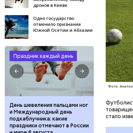
дронов в Киеве
Одно государство
отменило признание
Южной Осетии и Абхазии
Праздник каждый день
Фото: Анатол
Футболист
День шевеления пальцами ног
День разгля
товарищес
и Международный день
горизонта и 
стало изве
подкаблучника: какие
курсанта: ка
праздники отмечают в России
отмечают в Р
и мире 6 августа
августа