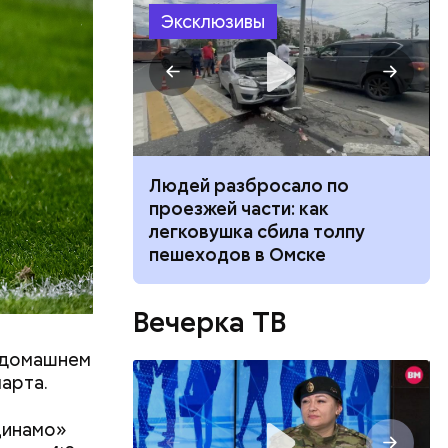
Эксклюзивы
ч: поможет ли
Людей разбросало по
ок сбросить
проезжей части: как
легковушка сбила толпу
пешеходов в Омске
Вечерка ТВ
 домашнем
марта.
 защитники
Динамо»