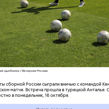
ий Цымбалюк / Вечерняя Москва
ы сборной России сыграли вничью с командой Кен
дывания
День качания на качелях и
ком матче. Встреча прошла в турецкой Анталье. 
День пьяного
День шампанского: какие
стно в понедельник, 16 октября.
кие праздники
праздники отмечают в Росси
оссии и мире 5
и мире 4 августа