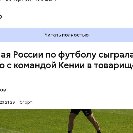
о
Читать полностью
ая России по футболу сыграл
ю с командой Кении в товари
чилась со счетом 2:2. В составе российской сбор
 Александр Соболев, который забил гол на восьм
Иван Обляков, отправивший мяч в ворота соперника 
нов
КЕНИЯ
РОССИЯ
тречи.
23 21:29
Спорт