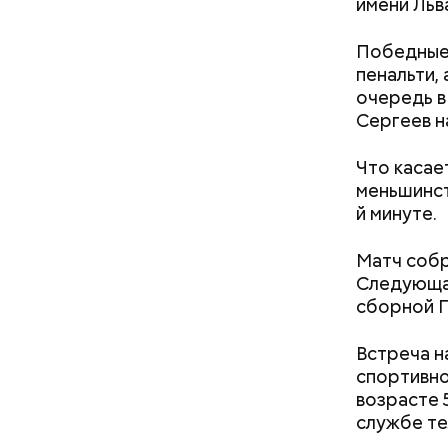
Арсен Ада
имени Льв
составе с
рейтинге
Победные 
пенальти,
очередь в
Сергеев на
Что касае
меньшинст
й минуте.
Матч собр
Следующая
сборной П
Встреча н
На исходе
спортивно
после сме
возрасте 
призывног
службе те
разглядел