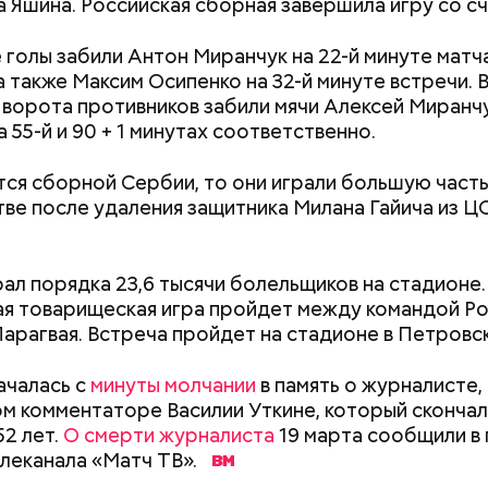
мов и Юрий Горшков провели свою дебютную вст
а Яшина. Российская сборная завершила игру со сч
борной России. Результаты матча были зафиксиров
 Международной федерации футбола.
голы забили Антон Миранчук на 22-й минуте матча
 а также Максим Осипенко на 32-й минуте встречи. 
 ворота противников забили мячи Алексей Миранчу
 55-й и 90 + 1 минутах соответственно.
тся сборной Сербии, то они играли большую часть
ве после удаления защитника Милана Гайича из ЦС
ал порядка 23,6 тысячи болельщиков на стадионе.
 товарищеская игра пройдет между командой Ро
арагвая. Встреча пройдет на стадионе в Петровск
ачалась с
минуты молчании
в память о журналисте,
 войны семейство опять вернулось жить в столицу.
Как поменять батареи дома и
Как получить до
м комментаторе Василии Уткине, который скончал
н на заводе играл в футбол в команде любителей.
не получить штраф
рублей от госу
52 лет.
О смерти журналиста
19 марта сообщили в 
о возраста, юноша отправился служить. В солдат
трудной ситуац
леканала «Матч ТВ».
 талант тренер ФК «Динамо» Аркадий Чернышев: 
претендовать и