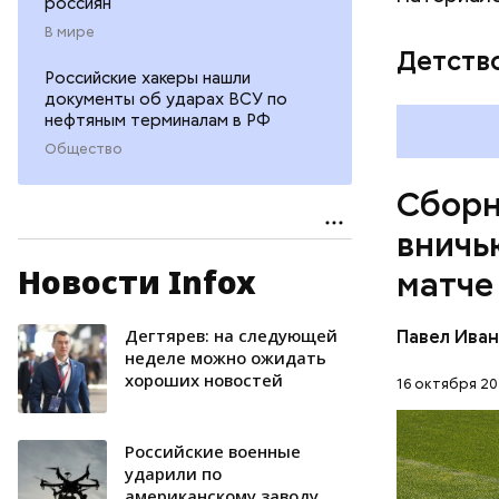
россиян
В мире
Детств
Российские хакеры нашли
документы об ударах ВСУ по
нефтяным терминалам в РФ
Общество
Сборн
вничь
Новости Infox
матче
Игра окон
отличился
матча, и 
Дегтярев: на следующей
Павел Ива
ФУТБОЛ
минуте вс
неделе можно ожидать
хороших новостей
16 октября 20
Российские военные
ударили по
американскому заводу