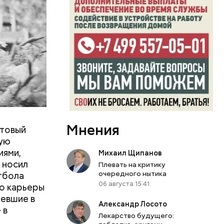
тком стал
лесарное
жума Чока
Мнения
ьтовый
ную
иями,
Михаил Щипанов
 носил
Плевать на критику
очередного нытика
тбола
06 августа 15:41
го карьеры
тевшие в
Александр Лосото
 в
Лекарство будущего: