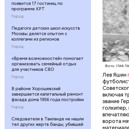
семьей эв
появится 17 гостиниц по
программе КРТ
работнико
дело и за
Город
Педагоги детских школ искусств
Москвы делятся опытом с
коллегами из регионов
Город
В свою оч
«Время возможностей» помогает
на 16-й и 
организовать семейный отдых
Фото: ITAR-T
для участников СВО
Лев Яшин
Город
футболист
Советског
В районе Хорошевский
включая т
завершается капитальный ремонт
фасада дома 1956 года постройки
звание Ге
голкипер,
Город
впечатляю
Следователи в Таиланде не нашли
ворота мя
тел других жертв банды, убившей
материале