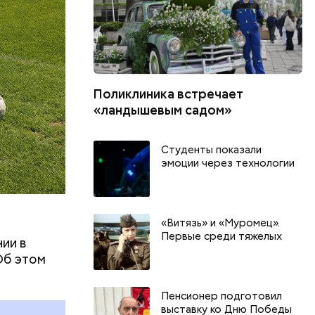
Поликлиника встречает
«ландышевым садом»
Студенты показали
эмоции через технологии
«Витязь» и «Муромец».
Первые среди тяжелых
ии в
День арбуза и День поцелуев
День собира
Об этом
с зеркалом: какие праздники
Международ
и
отмечают в России и мире 3
холостяка: 
Пенсионер подготовил
августа
отмечают в 
выставку ко Дню Победы
августа