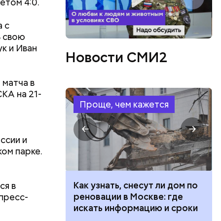
речу в
етом 4:0.
аны в
 с
В свою
к и Иван
Новости СМИ2
 матча в
КА на 21-
Проще, чем кажется
ссии и
ом парке.
 Лев
 100 тысяч
Как узнать, снесут ли дом по
ся в
 Достигнув
дарства при
реновации в Москве: где
пресс-
е
ии: кто может
искать информацию и сроки
он
 какие нужны