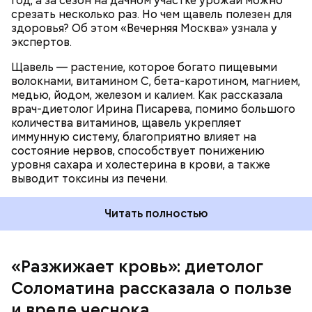
год, а за сезон на дачном участке урожай можно
— предупредила Соломатина.
срезать несколько раз. Но чем щавель полезен для
здоровья? Об этом «Вечерняя Москва» узнала у
экспертов.
Щавель — растение, которое богато пищевыми
волокнами, витамином С, бета-каротином, магнием,
медью, йодом, железом и калием. Как рассказала
врач-диетолог Ирина Писарева, помимо большого
количества витаминов, щавель укрепляет
иммунную систему, благоприятно влияет на
состояние нервов, способствует понижению
уровня сахара и холестерина в крови, а также
Диетолог отметила, что норма потребления
выводит токсины из печени.
чеснока сугубо индивидуальна.
Читать полностью
«Разжижает кровь»: диетолог
Соломатина рассказала о пользе
и вреде чеснока