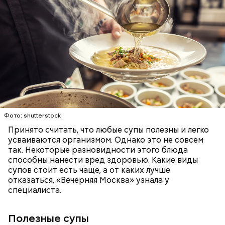
людям с ослабленной иммунной системой;
пожилым;
детям.
Фото: shutterstock
Принято считать, что любые супы полезны и легко
усваиваются организмом. Однако это не совсем
так. Некоторые разновидности этого блюда
способны нанести вред здоровью. Какие виды
супов стоит есть чаще, а от каких лучше
отказаться, «Вечерняя Москва» узнала у
специалиста.
Ранние плоды, по словам врача, лучше не есть:
Полезные супы
Терапевт Кондрахин назвал
Чистит сосуды и защищает от