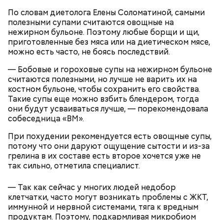
продукты и напитки, которые
рака: чем полезен кресс-салат
По словам диетолога Елены Соломатиной, самыми
выводят токсины из организма
полезными супами считаются овощные на
нежирном бульоне. Поэтому любые борщи и щи,
приготовленные без мяса или на диетическом мясе,
можно есть часто, не боясь последствий.
— Бобовые и гороховые супы на нежирном бульоне
считаются полезными, но лучше не варить их на
костном бульоне, чтобы сохранить его свойства.
Такие супы еще можно взбить блендером, тогда
они будут усваиваться лучше, — порекомендовала
собеседница «ВМ».
— В дыне содержится много сахара, который
представлен фруктозой. С одной стороны — это
При похудении рекомендуется есть овощные супы,
хорошо, потому что дает энергию. Но важно
потому что они даруют ощущение сытости и из-за
помнить, что сладкими дынями не нужно сильно
грелина в их составе есть второе хочется уже не
увлекаться, так же как и арбузами, людям с
так сильно, отметила специалист.
сахарным диабетом и лишним весом, —
подчеркнула доктор.
— Так как сейчас у многих людей недобор
клетчатки, часто могут возникать проблемы с ЖКТ,
иммунной и нервной системами, тяга к вредным
продуктам. Поэтому, подкармливая микробиом