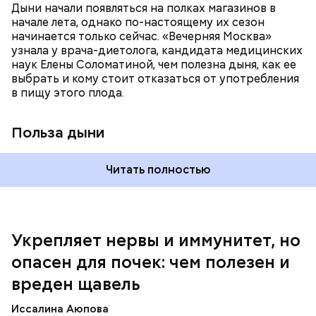
систему и предотвращает скачки давления;
Дыни начали появляться на полках магазинов в
магний — помогает калию и не дает сосудам
начале лета, однако по-настоящему их сезон
спазмироваться.
начинается только сейчас. «Вечерняя Москва»
узнала у врача-диетолога, кандидата медицинских
наук Елены Соломатиной, чем полезна дыня, как ее
выбрать и кому стоит отказаться от употребления
По мнению специалиста, здоровому человеку
— Однако если человеку нужно не разжижать
в пищу этого плода.
достаточно включать щавель в рацион несколько
кровь, а наоборот, ее коагулировать, то нужно
раз в месяц. В небольших количествах в свежем
полностью исключить чеснок из рациона, —
виде или припущенном на сковороде.
уточнила диетолог.
Польза дыни
Читать полностью
Укрепляет нервы и иммунитет, но
опасен для почек: чем полезен и
— Если человек уже болеет мочекаменной
вреден щавель
болезнью, щавель ему не рекомендуется. При
артрите, гастрите, холецистите, синдроме
Иссалина Аюпова