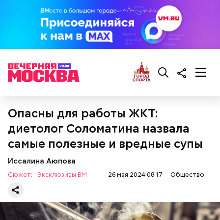
— Там может содержаться огромное количество
нитратов, которое вызовет головокружение,
гипоксию и ухудшение физического состояния, —
предостерегла Соломатина.
Опасны для работы ЖКТ:
диетолог Соломатина назвала
самые полезные и вредные супы
Иссалина Аюпова
Сюжет:
Эксклюзивы ВМ
26 мая 2024 08:17
Общество
беременным, кормящим женщинам;