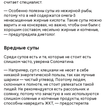
считает специалист.
— Особенно полезны супы из нежирной рыбы,
потому что в ней содержатся омега-3
ненасыщенные жирные кислоты. Такие супы можно
варить и на консервах, но важно, чтобы они были с
Однако диетолог предупредила: не для всех дыня
Вовсю идет и сезон черешни. «Вечерняя Москва»
хорошим составом, несильно жирные и копченые,
может быть полезна. В первую очередь ее стоит
узнала у врача — эндокринолога-диетолога
— предупредила диетолог.
есть с осторожностью людям:
Натальи Лазуренко,
как правильно есть эту ягоду
с
пользой для здоровья.
Вредные супы
Среди супов есть и те, которые не стоит есть
слишком часто, уверена Соломатина.
— Например, суп с клецками не несет в себе
никакой энергетической пользы, так как мучные
шарики — чистый углевод. Поэтому людям,
склонным к полноте, не стоит увлекаться такой
пищей. Не рекомендуется есть рассольник и
— Наиболее распространенные борщ, щи, котлеты,
солянку, потому что зачастую в них используются
салаты, лаваш с творогом и сыром, пироги, омлет,
слишком соленые и копченые продукты, которые
запеканка. Щавеля там везде используется
способны навредить ЖКТ, — предостерегла