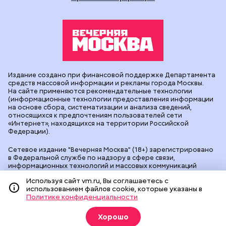
Издание создано при финансовой поддержке Департамента
средств массовой информации и рекламы города Москвы.
На сайте применяются рекомендательные технологии
(информационные технологии предоставления информации
на основе сбора, систематизации и анализа сведений,
относящихся к предпочтениям пользователей сети
«Интернет», находящихся на территории Российской
Федерации).
Сетевое издание "Вечерняя Москва" (18+) зарегистрировано
в Федеральной службе по надзору в сфере связи,
информационных технологий и массовых коммуникаций
(Роскомнадзор). Свидетельство о регистрации ЭЛ № ФС 77 -
Используя сайт vm.ru, Вы соглашаетесь с
90524 от 09.12.2025. Учредитель: АО "Редакция газеты
использованием файлов cookie, которые указаны в
"Вечерняя Москва". Главный редактор
vm.ru
: Александр
Политике конфиденциальности
Геннадьевич Глуходедов. Адрес редакции: 127015, г.Москва,
Бумажный пр-д, д. 14, стр. 2. Телефон:
+7(499)557-04-24
. Адрес
эл.почты:
edit@vm.ru
. Почта для связи с редакцией сайта:
Хорошо
news@vm.ru
.