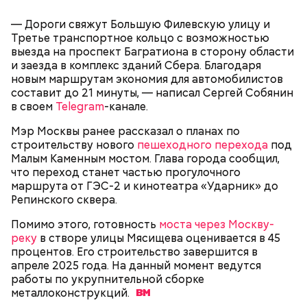
реализованный проект в области строительства».
— Дороги свяжут Большую Филевскую улицу и
По его словам, градостроительный комплекс
Третье транспортное кольцо с возможностью
столицы выполняет запланированные задачи,
выезда на проспект Багратиона в сторону области
несмотря на существующие трудности.
и заезда в комплекс зданий Сбера. Благодаря
новым маршрутам экономия для автомобилистов
составит до 21 минуты, — написал Сергей Собянин
в своем
Telegram
-канале.
Мэр Москвы ранее рассказал о планах по
строительству нового
пешеходного перехода
под
Малым Каменным мостом. Глава города сообщил,
что переход станет частью прогулочного
маршрута от ГЭС-2 и кинотеатра «Ударник» до
Репинского сквера.
Ситуационный центр
Помимо этого, готовность
моста через Москву-
градостроительного комплекса
реку
в створе улицы Мясищева оценивается в 45
процентов. Его строительство завершится в
апреле 2025 года. На данный момент ведутся
работы по укрупнительной сборке
металлоконструкций.