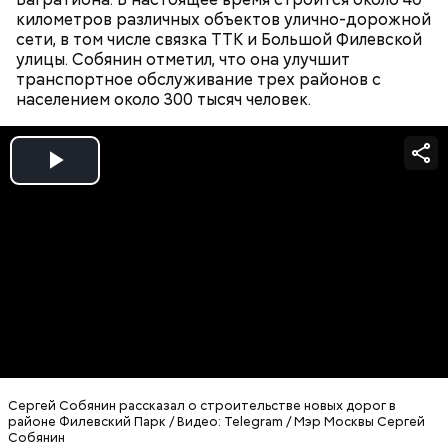
километров различных объектов улично-дорожной
сети, в том числе связка ТТК и Большой Филевской
улицы. Собянин отметил, что она улучшит
транспортное обслуживание трех районов с
населением около 300 тысяч человек.
Play
Video
Сергей Собянин в преддверии Дня строителя
открыл
Ситуационный центр
градостроительного
Сергей Собянин рассказал о строительстве новых дорог в
районе Филевский Парк / Видео: Telegram / Мэр Москвы Сергей
комплекса столицы и вручил награды победителям
Собянин
ежегодного городского конкурса «Лучший