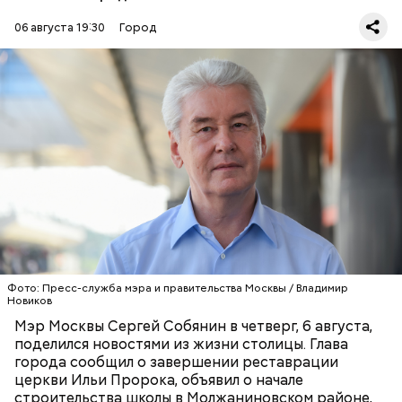
06 августа 19:30
Город
В Москве завершилась комплексная
реставрация
церкви
Ильи Пророка — памятника
древнерусского зодчества XVI века. Работы в
здании специалисты вели около шести лет. При
этом недавно Ильинский храм, построенный в
РЕСТАВРАЦИЯ
МОСКВА
1519–1521 годах, отметил свое 500-летие. За
СЕРГЕЙ СОБЯНИН
МЕТРО
ШКОЛЫ
последние 15 лет совместно с РПЦ в столице
отреставрировали 117 объектов религиозного
Фото: Пресс-служба мэра и правительства Москвы / Владимир
назначения.
Новиков
Мэр Москвы Сергей Собянин в четверг, 6 августа,
поделился новостями из жизни столицы. Глава
города сообщил о завершении реставрации
церкви Ильи Пророка, объявил о начале
строительства школы в Молжаниновском районе,