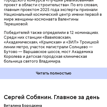
городского конкурса «Лучший реализованный
районе.
Новая школа
расположится на 2-й улице
проект в области строительства». По его словам,
Новоселки в составе жилого комплекса, там
главным проектом 2025 года эксперты признали
появится около 100 рабочих мест. Завершение
Национальный космический центр имени первой в
строительно-монтажных работ запланировано на
мире женщины-космонавта Валентины
2028 год.
Терешковой.
Победителей также определили в 12 номинациях.
Среди них станции «Вавиловская»,
«Академическая», «Крымская» и «ЗИЛ» Троицкой
линии метро, участок магистрали Солнцево —
Бутово — Варшавское шоссе, мост Академика
Королева и детская городская клиническая
больница святого Владимира.
Читать полностью
Школа в Молжаниновском районе
Сергей Собянин. Главное за день
Виталина Бородкина