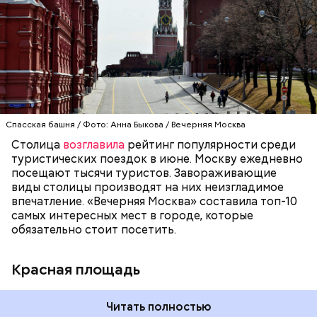
первую очередь стремятся именно сюда, чтобы
увидеть Московский Кремль, Собор Василия
Блаженного и Мавзолей. Красная площадь — это
ОТДЫХ
МОСКВА
ТУРИЗМ
символ не только столицы, но и России. С ней
связана огромная часть истории нашей страны. В
1990 году комплекс Московского Кремля и Красной
площади были включены в состав списка
Всемирного культурного наследия ЮНЕСКО.
Спасская башня / Фото: Анна Быкова / Вечерняя Москва
Столица
возглавила
рейтинг популярности среди
туристических поездок в июне. Москву ежедневно
посещают тысячи туристов. Завораживающие
виды столицы производят на них неизгладимое
впечатление. «Вечерняя Москва» составила топ-10
самых интересных мест в городе, которые
обязательно стоит посетить.
Красная площадь
Читать полностью