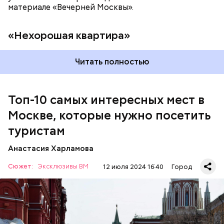
материале «Вечерней Москвы».
«Нехорошая квартира»
Читать полностью
Мавзолей
Топ-10 самых интересных мест в
Москве, которые нужно посетить
туристам
Анастасия Харламова
Сюжет:
Эксклюзивы ВМ
12 июля 2024 16:40
Город
Красная площадь считается главной
достопримечательностью столицы. Все туристы в