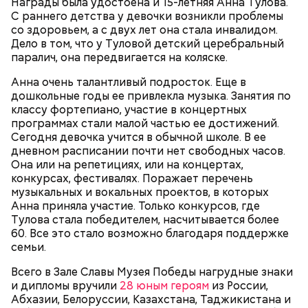
Награды была удостоена и 15-летняя Анна Тулова.
С раннего детства у девочки возникли проблемы
со здоровьем, а с двух лет она стала инвалидом.
Фото: Shutterstock
Дело в том, что у Туловой детский церебральный
паралич, она передвигается на коляске.
Небольшой деревянный дом построили в начале
Анна очень талантливый подросток. Еще в
XIX века, предположительно, в 1830 годах. В здании
дошкольные годы ее привлекла музыка. Занятия по
— Маршрут затрагивает востребованные улицы
есть полуподвальный этаж, который обустроен
классу фортепиано, участие в концертных
Парк Горького
районов. Таким образом, жители разных районов
под жилое помещение.
программах стали малой частью ее достижений.
смогут как отдыхать, так и ездить по делам по
Топ-10 милых зверят, которые
Более 40 тысяч пассажиров
Сегодня девочка учится в обычной школе. В ее
реализованным велополосам и велодорожкам.
появились на свет в Московском
теплоходов принял Северный
дневном расписании почти нет свободных часов.
зоопарке
речной вокзал в июне
Она или на репетициях, или на концертах,
конкурсах, фестивалях. Поражает перечень
музыкальных и вокальных проектов, в которых
Анна приняла участие. Только конкурсов, где
Тулова стала победителем, насчитывается более
60. Все это стало возможно благодаря поддержке
семьи.
Всего в Зале Славы Музея Победы нагрудные знаки
Существуют несколько версий, какой именно дом
и дипломы вручили
28 юным героям
из России,
стал прототипом жилища Мастера. Но согласно
Абхазии, Белоруссии, Казахстана, Таджикистана и
самой популярной — это подвал дома № 9, что в