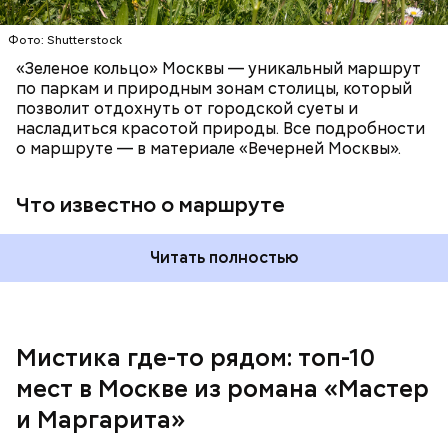
Фото: Shutterstock
Патриаршие пруды
«Зеленое кольцо» Москвы — уникальный маршрут
по паркам и природным зонам столицы, который
позволит отдохнуть от городской суеты и
насладиться красотой природы. Все подробности
Московский зоопарк
о маршруте — в материале «Вечерней Москвы».
Что известно о маршруте
Читать полностью
Мистика где-то рядом: топ-10
Внутри Мавзолея находится траурный зал, где
мест в Москве из романа «Мастер
На данный момент квартира на Большой Садовой
покоится тело Ленина. Он оформлен в темных и
стала Музеем Булгакова. В ней воссоздана
красных тонах. Тело Владимира Ильича
и Маргарита»
атмосфера жизни и быта начала ХХ века с большим
подсвечивают 14 лампочек розового спектра,
количеством вещей, которые имеют отношение к
которые придают коже естественный цвет. Это