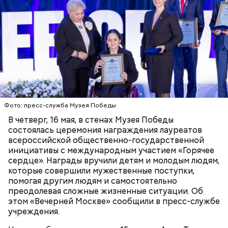
зимой заливают каток.
Где проходит
Большой Гнездниковский переулок
Парк Горького заслуженно называют главным
Фото: пресс-служба Музея Победы
парком страны, ведь это одно из самых любимых
«Кинематографическая лужа»:
В четверг, 16 мая, в стенах Музея Победы
Метароман не для всех: чем
мест москвичей. Огромный комплекс занимает
булгаковед — о новой
удивит новая экранизация
состоялась церемония награждения лауреатов
экранизации «Мастера и
более 219 гектаров. По нему приятно совершить
«Мастера и Маргариты»
всероссийской общественно-государственной
Маргариты»
неспешную прогулку в окружении цветущих клумб
инициативы с международным участием «Горячее
или провести время более активно. Например,
сердце». Награды вручили детям и молодым людям,
покататься на велосипедах или самокатах по
которые совершили мужественные поступки,
набережной Москвы-реки.
помогая другим людям и самостоятельно
преодолевая сложные жизненные ситуации. Об
этом «Вечерней Москве» сообщили в пресс-службе
учреждения.