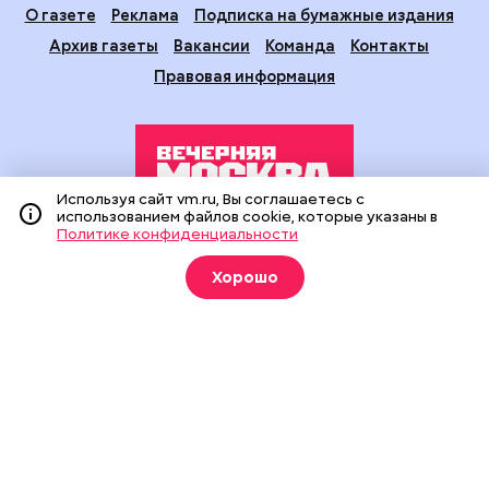
О газете
Реклама
Подписка на бумажные издания
Архив газеты
Вакансии
Команда
Контакты
Правовая информация
Используя сайт vm.ru, Вы соглашаетесь с
использованием файлов cookie, которые указаны в
Политике конфиденциальности
Издание создано при финансовой поддержке Департамента
средств массовой информации и рекламы города Москвы.
Хорошо
На сайте применяются рекомендательные технологии
(информационные технологии предоставления информации
на основе сбора, систематизации и анализа сведений,
относящихся к предпочтениям пользователей сети
«Интернет», находящихся на территории Российской
Федерации).
Сетевое издание "Вечерняя Москва" (18+) зарегистрировано
в Федеральной службе по надзору в сфере связи,
информационных технологий и массовых коммуникаций
(Роскомнадзор). Свидетельство о регистрации ЭЛ № ФС 77 -
90524 от 09.12.2025. Учредитель: АО "Редакция газеты