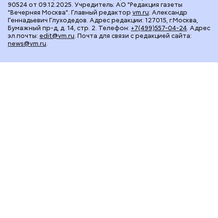
90524 от 09.12.2025. Учредитель: АО "Редакция газеты
"Вечерняя Москва". Главный редактор
vm.ru
: Александр
Геннадьевич Глуходедов. Адрес редакции: 127015, г.Москва,
Бумажный пр-д, д. 14, стр. 2. Телефон:
+7(499)557-04-24
. Адрес
эл.почты:
edit@vm.ru
. Почта для связи с редакцией сайта:
news@vm.ru
.