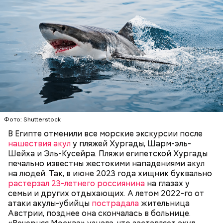
— Для группы из пяти человек такое путешествие
обойдется в пределах 340 белорусских рублей
(около 10311 рублей по ЦБ РФ — п
рим. «ВМ»
), —
уточнил он.
— Очень много случаев зарегистрировано, когда
акулы атаковали небольшие суда с надувными
Фото: Shutterstock
бортами. Более того, бывало и такое, когда
В Египте отменили все морские экскурсии после
пассажиры таких плавательных средств
нашествия акул
у пляжей Хургады, Шарм-эль-
оказывались жертвами этих хищных рыб, — сказал
БЕЗОПАСНОСТЬ
СМЕРТЬ
РЫБА
Шейха и Эль-Кусейра. Пляжи египетской Хургады
собеседник «ВМ».
печально известны жестокими нападениями акул
на людей. Так, в июне 2023 года хищник буквально
растерзал 23-летнего россиянина
на глазах у
семьи и других отдыхающих. А летом 2022-го от
атаки акулы-убийцы
пострадала
жительница
Австрии, позднее она скончалась в больнице.