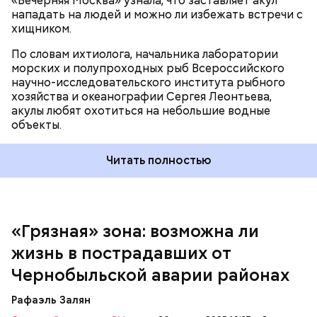
«Вечерняя Москва» узнала, что заставляет акул
Собеседник «Вечерней Москвы» отметил, что еще
нападать на людей и можно ли избежать встречи с
несколько лет назад о таких походах даже мечтать
хищником.
не приходилось, но сегодня это вполне
укладывается в рамки официальной экскурсии с
По словам ихтиолога, начальника лаборатории
гидом.
морских и полупроходных рыб Всероссийского
научно-исследовательского института рыбного
хозяйства и океанографии Сергея Леонтьева,
акулы любят охотиться на небольшие водные
объекты.
Читать полностью
«Грязная» зона: возможна ли
Так как расстояния большие, экскурсионные
жизнь в пострадавших от
группы преодолевают первые 15 километров на
автобусе. Проезжают вглубь леса, пробираясь по
Чернобыльской аварии районах
одичавшим местам, где начинается самая «грязная»
зона.
Рафаэль Залян