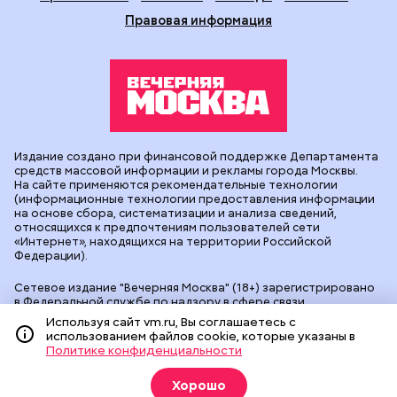
Правовая информация
Издание создано при финансовой поддержке Департамента
средств массовой информации и рекламы города Москвы.
На сайте применяются рекомендательные технологии
(информационные технологии предоставления информации
на основе сбора, систематизации и анализа сведений,
относящихся к предпочтениям пользователей сети
«Интернет», находящихся на территории Российской
Федерации).
Сетевое издание "Вечерняя Москва" (18+) зарегистрировано
в Федеральной службе по надзору в сфере связи,
информационных технологий и массовых коммуникаций
Используя сайт vm.ru, Вы соглашаетесь с
(Роскомнадзор). Свидетельство о регистрации ЭЛ № ФС 77 -
использованием файлов cookie, которые указаны в
90524 от 09.12.2025. Учредитель: АО "Редакция газеты
Политике конфиденциальности
"Вечерняя Москва". Главный редактор
vm.ru
: Александр
Геннадьевич Глуходедов. Адрес редакции: 127015, г.Москва,
Хорошо
Бумажный пр-д, д. 14, стр. 2. Телефон:
+7(499)557-04-24
. Адрес