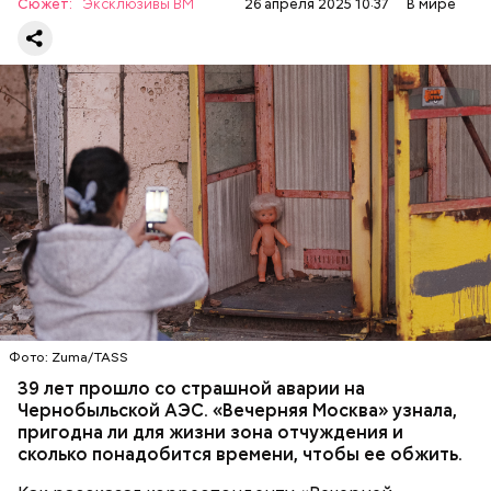
Сюжет:
Эксклюзивы ВМ
26 апреля 2025 10:37
В мире
— Протяженность зоны отчуждения составляет
примерно 30 километров. Включает она несколько
районов Гомельской области. Понятное дело, что
территория под защитой, здесь строгий
пропускной режим и круглосуточное наблюдение,
БЕЛАРУСЬ
ЧЕРНОБЫЛЬ
— отметил Бабич.
Фото: Zuma/TASS
39 лет прошло со страшной аварии на
Чернобыльской АЭС. «Вечерняя Москва» узнала,
пригодна ли для жизни зона отчуждения и
сколько понадобится времени, чтобы ее обжить.