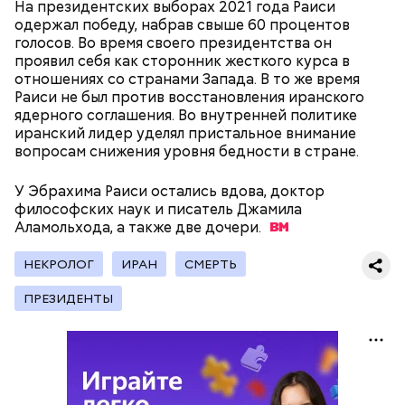
притягивающих сталкеров, как в украинской
На президентских выборах 2021 года Раиси
Припяти. А на пожарную вышку, откуда можно
одержал победу, набрав свыше 60 процентов
увидеть территорию чернобыльской станции,
голосов. Во время своего президентства он
подниматься запрещено. Зато есть выселенные
проявил себя как сторонник жесткого курса в
деревни — местный эксклюзив.
отношениях со странами Запада. В то же время
Раиси не был против восстановления иранского
ядерного соглашения. Во внутренней политике
иранский лидер уделял пристальное внимание
вопросам снижения уровня бедности в стране.
Особенно опасно контактировать с водой, если вы
оказались в открытом море и получили порез или
Атака хищника: ихтиолог
У Эбрахима Раиси остались вдова, доктор
ранку. Акула чувствует даже небольшое
объяснил, почему акулы
философских наук и писатель Джамила
количество крови на расстоянии до полутора
нападают на человека
Аламольхода, а также две
дочери.
километров. Если вы поранились в воде, сразу же
выходите на берег.
НЕКРОЛОГ
ИРАН
СМЕРТЬ
ПРЕЗИДЕНТЫ
— Во время перелета вы больше облучаетесь, чем в
период нахождения не территории в течение
одного рабочего дня, — констатировал он.
— Выходите в плавание на надежных и крепких