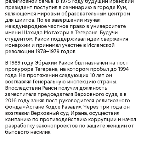
стрессовой ситуации не помогает, ведь у морского
религиозной семье. В 1975 году будущий иранский
обитателя больше преимуществ в воде как по
президент поступил в семинарию в городе Кум,
выносливости, так и по силе.
являющемся мировым образовательным центром
для шиитов. По ее завершении изучал
международное частное право в университете
имени Шахида Мотахари в Тегеране. Будучи
— Таких деревень много, их 95 в заповеднике. Это
студентом, Раиси поддерживал идеи свержения
вообще отдельный объект исследования, —
монархии и принимал участие в Исламской
заметил он.
революции 1978–1979 годов.
В 1989 году Эбрахим Раиси был назначен на пост
прокурора Тегерана, на котором пробыл до 1994
года. На протяжении следующих 10 лет он
возглавлял Генеральную инспекцию страны.
Впоследствии Раиси получил должность
заместителя председателя Верховного суда, а в
— Хищник чувствует кровь, разведенную в
2016 году занял пост руководителя религиозного
морской воде в пропорции один к миллиону, —
фонда «Астане Кодсе Разави». Через три года он
пояснил собеседник «ВМ».
возглавил Верховный суд Ирана, осуществил
кампанию по противодействию коррупции и начал
разработку законопроектов по защите женщин от
Экскурсовод отметил, что в заповеднике нет
бытового насилия.
могильников, техники и мертвых городов,