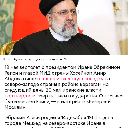
Акулы — опасные хищные рыбы, которые в
последние годы очень активно нападают на
туристов в курортных зонах. «Вечерняя Москва»
решила вспомнить
топ-5 самых страшных случаев
.
Бабич полагает, что зону отчуждения и ее
Фото: Администрация президента РФ
окрестности нужно развивать:
19 мая вертолет с президентом Ирана Эбрахимом
Раиси и главой МИД страны Хосейном Амир-
Абдоллахяном
совершил жесткую посадку
на
северо-западе страны в районе Верзеган. На
следующий день, 20 мая, иранские власти
подтвердили
смерть главы государства. О том, чем
был известен Раиси, — в материале «Вечерней
Москвы».
Он также уточнил, что у человека крайне мало
шансов выжить, если он окажется на пути у акулы.
Эбрахим Раиси родился 14 декабря 1960 года в
Ни один метод и способ защиты или обороны в
городе Мешхед на северо-востоке Ирана в