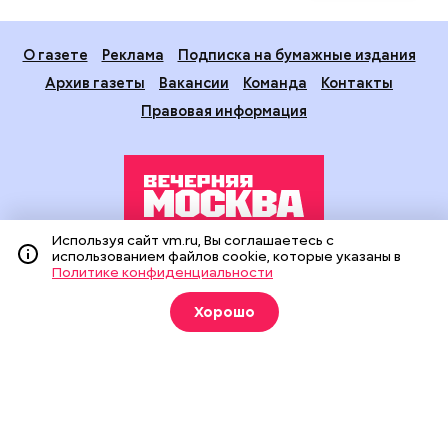
О газете
Реклама
Подписка на бумажные издания
Архив газеты
Вакансии
Команда
Контакты
Правовая информация
Используя сайт vm.ru, Вы соглашаетесь с
использованием файлов cookie, которые указаны в
Издание создано при финансовой поддержке Департамента
Политике конфиденциальности
средств массовой информации и рекламы города Москвы.
На сайте применяются рекомендательные технологии
Хорошо
(информационные технологии предоставления информации
на основе сбора, систематизации и анализа сведений,
относящихся к предпочтениям пользователей сети
«Интернет», находящихся на территории Российской
Федерации).
Сетевое издание "Вечерняя Москва" (18+) зарегистрировано
в Федеральной службе по надзору в сфере связи,
информационных технологий и массовых коммуникаций