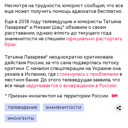
Несмотря на трудности, юморист сообщил, что все
Однако диетолог предупредила: не для всех дыня
Вовсю идет и сезон черешни. «Вечерняя Москва»
еще может получить помощь адвокатов бесплатно.
может быть полезна. В первую очередь ее стоит
узнала у врача — эндокринолога-диетолога
есть с осторожностью людям:
Натальи Лазуренко,
как правильно есть эту ягоду
с
Еще в 2018 году телеведущие и юмористы Татьяна
пользой для здоровья.
Лазарева* и Михаил Шац* объявили о своем
расставании, однако вплоть до текущего года
знаменитости не спешили
официально расторгать
брак
.
Татьяна Лазарева* неоднократно критиковала
действия России, за что сама подверглась потоку
критики. С началом спецоперации на Украине она
уехала в Испанию, где
столкнулась с проблемами
в
местном банке. До этого телеведущая заявила, что
все чаще
задумывается о возвращении в Россию
.
— Наиболее распространенные борщ, щи, котлеты,
салаты, лаваш с творогом и сыром, пироги, омлет,
* Признан иноагентом на территории
России.
запеканка. Щавеля там везде используется
немного, поэтому никакого вреда от него не будет.
ТЕЛЕВИДЕНИЕ
ЗНАМЕНИТОСТИ
Чем разнообразнее рацион питания человека, тем
лучше. Потому что это исключает вероятность
ИНОАГЕНТЫ
возникновения дефицитов микроэлементов, —
Фото: Shutterstock
заверил специалист.