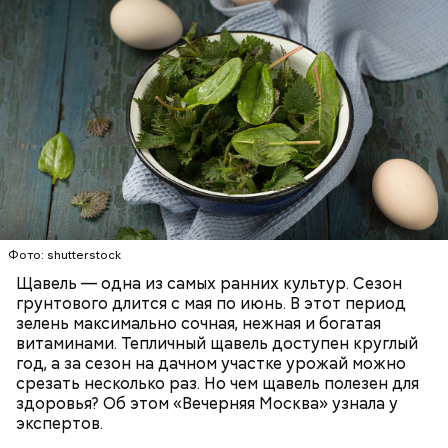
Опасность же щавеля состоит в том, что он
— Я советую есть не более одного зубчика чеснока
содержит большое количество щавелевой кислоты,
в сыром виде в день. Тем не менее некоторым
которая может способствовать образованию
Фото: shutterstock
людям стоит вообще отказаться от данного
камней в почках, объяснила диетолог.
Щавель — одна из самых ранних культур. Сезон
продукта. Например, тем, у кого есть проблемы с
ЗДОРОВЬЕ
ВРАЧИ
РАСТЕНИЯ
грунтового длится с мая по июнь. В этот период
желудочно-кишечным трактом. Эфирные масла
ПРОДУКТЫ
зелень максимально сочная, нежная и богатая
оказывают раздражающее действие на слизистые
витаминами. Тепличный щавель доступен круглый
оболочки кишечника и могут вызвать обострение,
год, а за сезон на дачном участке урожай можно
— предупредила Соломатина.
срезать несколько раз. Но чем щавель полезен для
здоровья? Об этом «Вечерняя Москва» узнала у
экспертов.