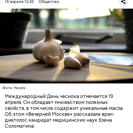
19 апреля 12:45
Общество
— Чеснок является достаточно полезным
продуктом. В нем содержатся уникальные
Диетолог Соломатина
эфирные масла. Они отпугивают потенциальные
рассказала, что лучше есть при
вирусы. Это нужно взять на вооружение для себя. Я
гриппе и коронавирусе
рекомендую есть чеснок во время простуды. Но он
ЗДОРОВЬЕ
ВРАЧИ
ПРОДУКТЫ
не может быть единственным средством для
борьбы с простудой, — подчеркнула специалист.
Фото: Pexels
Международный День чеснока отмечается 19
апреля. Он обладает множеством полезных
свойств, в том числе содержит уникальные масла.
Об этом «Вечерней Москве» рассказала врач-
диетолог, кандидат медицинских наук Елена
Соломатина.