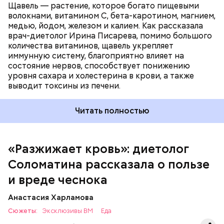
Щавель — растение, которое богато пищевыми
волокнами, витамином С, бета-каротином, магнием,
медью, йодом, железом и калием. Как рассказала
врач-диетолог Ирина Писарева, помимо большого
количества витаминов, щавель укрепляет
иммунную систему, благоприятно влияет на
состояние нервов, способствует понижению
уровня сахара и холестерина в крови, а также
Диетолог отметила, что норма потребления
выводит токсины из печени.
чеснока сугубо индивидуальна.
Читать полностью
«Разжижает кровь»: диетолог
Соломатина рассказала о пользе
и вреде чеснока
Анастасия Харламова
Сюжеты:
Эксклюзивы ВМ
Еда