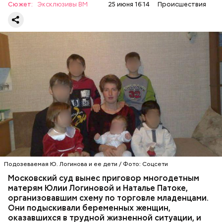
Сюжет:
Эксклюзивы ВМ
25 июня 16:14
Происшествия
говорилось в тексте статьи под заголовком «Самая
счастливая мама». Женщина признавалась, что
между семьей и карьерой выбрала первое.
Впервые о своем счастливом опыте материнства
Юлия Логинова рассказала еще в 2009 году: в
газете «Новокосино» появилась ее колонка под
заголовком «Чужих детей не бывает», в которой
жительница столичного района Новокосино
Подозеваемая Ю. Логинова и ее дети / Фото: Соцсети
ПРОИСШЕСТВИЯ
РАЙОН НОВОКОСИНО
рассуждает о явлении социального сиротства. В
СЛЕДСТВЕННЫЙ КОМИТЕТ
Московский суд вынес приговор многодетным
статье женщину представляют как многодетную
ТОРГОВЛЯ ЛЮДЬМИ
МОСКВА
матерям Юлии Логиновой и Наталье Патоке,
мать.
организовавшим схему по торговле младенцами.
Они подыскивали беременных женщин,
оказавшихся в трудной жизненной ситуации, и