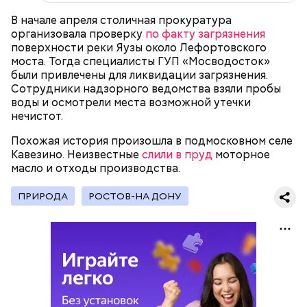
Примечательно и то, что 12 детей, которые
В начале апреля столичная прокуратура
находились на иждивении у подозреваемой,
организовала проверку
по факту загрязнения
имеют инвалидность.
поверхности реки Яузы около Лефортовского
моста. Тогда специалисты ГУП «Мосводосток»
Стражи порядка отправились в село Чанко, где
были привлечены для ликвидации загрязнения.
может скрываться вероятный злоумышленник.
Сотрудники надзорного ведомства взяли пробы
Параллельно с этим в Махачкале объявлен план
воды и осмотрели места возможной утечки
«Перехват». Въезд и выезд в город перекрыты.
нечистот.
Помимо этого, полицейские патрулируют улицы,
железнодорожный вокзал и аэропорт.
Похожая история произошла в подмосковном селе
Кавезино. Неизвестные
слили в пруд
моторное
масло и отходы производства.
ПРИРОДА
РОСТОВ-НА ДОНУ
— Все дети содержались в нормальных условиях.
При этом женщина часто уезжала из дома и
занималась своими делами. С детьми неотлучно
находится няня, — сообщил собеседник «ВМ».