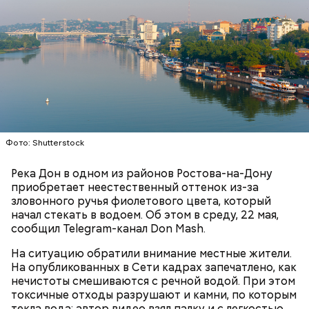
Вскоре в качестве главного подозреваемого в
убийстве спортсмена арестовали его 18-летнего
знакомого Надырхана Кадирханова. На допросе он
признал вину и показал следователям, как именно
совершил преступление и где спрятал оружие, из
которого застрелил Мутаева.
Фото: Shutterstock
Врачи обнаружили в крови мальчика вещества,
Река Дон в одном из районов Ростова-на-Дону
противопоказанные при его хронической болезни.
приобретает неестественный оттенок из-за
Этот факт заинтересовал правоохранительные
зловонного ручья фиолетового цвета, который
органы, ведь на воспитание ребенка, имеющего
начал стекать в водоем. Об этом в среду, 22 мая,
Подозреваемая / Фото: Соцсети
проблемы со здоровьем, выделяется большое
сообщил Telegram-канал Don Mash.
финансирование. В связи с чем по данному факту
было возбуждено уголовное дело по статье
На ситуацию обратили внимание местные жители.
«Причинение тяжкого вреда здоровью».
На опубликованных в Сети кадрах запечатлено, как
нечистоты смешиваются с речной водой. При этом
токсичные отходы разрушают и камни, по которым
текла вода: автор видео взял палку и с легкостью