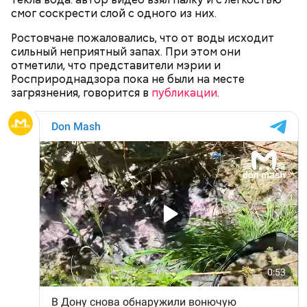
Как идет расследование
смог соскрести слой с одного из них.
Ростовчане пожаловались, что от воды исходит
сильный неприятный запах. При этом они
отметили, что представители мэрии и
Росприроднадзора пока не были на месте
загрязнения, говорится в
публикации
.
Долгое время образ положительной матери не
вызывал вопросов ни у кого. Все изменила
госпитализация семилетнего пасынка женщины.
Примечательно, что летом 2023 года на Мутаева
уже нападали возле Школы единоборств. Тогда
неизвестный несколько раз выстрелил в
спортсмена из травматического пистолета, а боец
открыл огонь
в ответ.