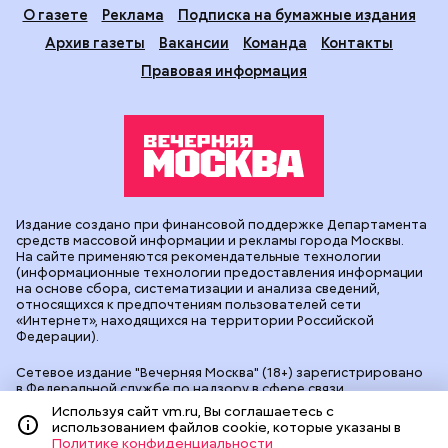
О газете
Реклама
Подписка на бумажные издания
Архив газеты
Вакансии
Команда
Контакты
Правовая информация
Издание создано при финансовой поддержке Департамента
средств массовой информации и рекламы города Москвы.
На сайте применяются рекомендательные технологии
(информационные технологии предоставления информации
на основе сбора, систематизации и анализа сведений,
относящихся к предпочтениям пользователей сети
«Интернет», находящихся на территории Российской
Федерации).
Сетевое издание "Вечерняя Москва" (18+) зарегистрировано
в Федеральной службе по надзору в сфере связи,
информационных технологий и массовых коммуникаций
Используя сайт vm.ru, Вы соглашаетесь с
(Роскомнадзор). Свидетельство о регистрации ЭЛ № ФС 77 -
использованием файлов cookie, которые указаны в
90524 от 09.12.2025. Учредитель: АО "Редакция газеты
Политике конфиденциальности