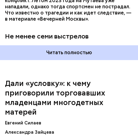
конфликт. Летом 2023 года на Мутаева уже
мамой. Я выбрала второе, ну а пример — мои
нападали, однако тогда спортсмен не пострадал.
родители, воспитавшие шестерых детей в любви и
Что известно о трагедии и как идет следствие, —
достатке, —
рассказывала
Логинова местной
в материале «Вечерней Москвы».
газете.
Не менее семи выстрелов
Читать полностью
Дали «условку»: к чему
приговорили торговавших
младенцами многодетных
Подозеваемая Ю. Логинова и ее дети / Фото: Соцсети / Фото:
матерей
Соцсети
Евгений Силаев
Тогда женщина воспитывала шестерых детей, трое
Александра Зайцева
из которых появились до окончания учебы в вузе,