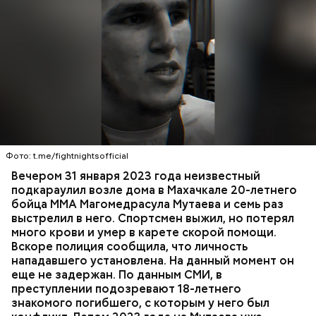
К 2023 году число несовершеннолетних детей,
воспитываемых в семье подозреваемой, достигло
15, самый младший из которых появился на свет в
Вечером 31 января Мутаев возвращался домой с
2019 году. В частности, трое малышей родились в
тренировки. Во дворе жилого дома на улице
2012 году. Кроме того, двумя годами позже
Гапцахской в Махачкале на бойца напал
женщина рассказала в социальных сетях про
неизвестный. Он выскочил из подъезда, выстрелил
ребенка, которого она забрала из подмосковного
Фото: t.me/fightnightsofficial
в спортсмена не менее семи раз и скрылся.
детского дома.
СПОРТ
СЛЕДСТВЕННЫЙ КОМИТЕТ
ММА
Вечером 31 января 2023 года неизвестный
Очевидцы трагедии вызвали полицию и скорую
РЕСПУБЛИКА ДАГЕСТАН
СМЕРТЬ
подкараулил возле дома в Махачкале 20-летнего
помощь, однако врачи оказались бессильны —
бойца ММА Магомедрасула Мутаева и семь раз
пострадавший умер по пути в больницу.
выстрелил в него. Спортсмен выжил, но потерял
много крови и умер в карете скорой помощи.
Вскоре полиция сообщила, что личность
нападавшего установлена. На данный момент он
еще не задержан. По данным СМИ, в
преступлении подозревают 18-летнего
— Мое глубокое убеждение — нельзя быть
знакомого погибшего, с которым у него был
одновременно хорошим специалистом и хорошей