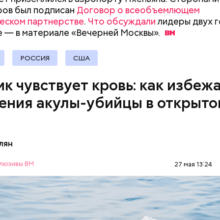
ров был подписан
Договор о всеобъемлющем
еском партнерстве
.
Что обсуждали
лидеры двух 
 военного эксперта и сопредседателя Ассоциаци
е — в материале «Вечерней
Москвы».
«Снизить градус опасности»:
Польза от сорня
ов Василия Белозерова, стрелки часов Судного дн
когда в Москве начнется
витамины содер
вигали, но никакой глобальной значимости они не 
гроза и закончится жара
крапиве и можно
РОССИЯ
США
к чувствует кровь: как избеж
ения акулы-убийцы в открыто
лян
к «Вечерней Москвы» отметил, что еще нескольк
люзивы ВМ
27 мая 13:24
аких походах даже мечтать не приходилось, но сег
ладывается в рамки официальной экскурсии с гидом