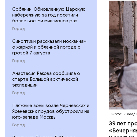
— Протяже
Собянин: Обновленную Царскую
километро
набережную за год посетили
более восьми миллионов раз
Понятное 
БЕЛАРУСЬ
пропускно
Город
— Посколь
Синоптики рассказали москвичам
о жаркой и облачной погоде с
беспрецед
грозой 7 августа
ответстве
Город
консульти
человечес
Анастасия Ракова сообщила о
его разру
старте Большой арктической
деятельно
экспедиции
образом, 
Город
Пляжные зоны возле Черневских и
Ясеневских прудов обустроили на
Фото: Zuma/
юго-западе Москвы
39 лет пр
Город
«Вечерняя