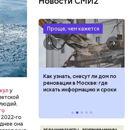
Новости СМИ2
овали
такое,
жертвами
Проще, чем кажется
 100 тысяч
Как узнать, снесут ли дом по
дарства при
реновации в Москве: где
ии: кто может
искать информацию и сроки
кул
у
 какие нужны
петской
 людей.
го
 2022-го
левают
днее она