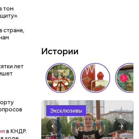
в том
ащиту».
 стране,
тнам
и
Истории
ятки лет
пишет
 в
ЦБ РФ —
порту
вопросов
Эксклюзивы
 в
 нужно
ом
в КНДР.
 в ходе