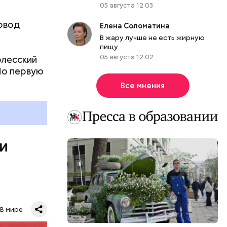
05 августа 12:03
овод
Елена Соломатина
В жару лучше не есть жирную
пищу
05 августа 12:02
олесский
Но первую
ы, но лишь
Все мнения
ичны, чем
летеня
 не сидеть
 и
В мире