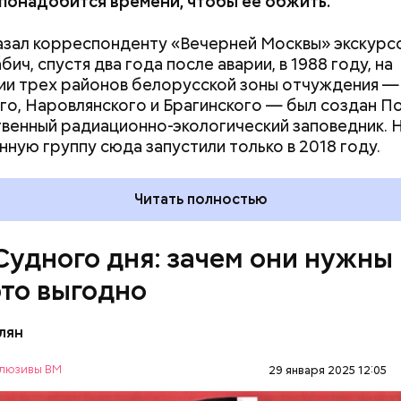
 понадобится времени, чтобы ее обжить.
азал корреспонденту «Вечерней Москвы» экскурс
ич, спустя два года после аварии, в 1988 году, на
и трех районов белорусской зоны отчуждения —
го, Наровлянского и Брагинского — был создан П
венный радиационно-экологический заповедник. 
ствия не столь разрушительны, как ядерные взрыв
нную группу сюда запустили только в 2018 году.
рочной перспективе. Десятилетия антропогенных
ваний атмосферы могут быть не менее катастроф
Читать полностью
дары. Тогда, в 2007 году, один из спонсоров «Бюл
омщиков» Стивен Хокинг призвал общественность
ороховой бочке сложа руки:
Судного дня: зачем они нужны
это выгодно
лян
люзивы ВМ
29 января 2025 12:05