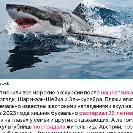
ного случаев зарегистрировано, когда акулы атак
 суда с надувными бортами. Более того, бывало и 
сажиры таких плавательных средств оказывались 
НОСТЬ
СМЕРТЬ
РЫБА
ых рыб, — сказал собеседник «ВМ».
удного дня — прибыльный проект
Как поменять батареи дома и
Как получить до
stock
не получить штраф
рублей от госу
трудной ситуац
отменили все морские экскурсии после
нашествия а
претендовать и
ргады, Шарм-эль-Шейха и Эль-Кусейра. Пляжи еги
документы
ечально известны жестокими нападениями акул на
не 2023 года хищник буквально
растерзал 23-летне
на
на глазах у семьи и других отдыхающих. А летом
асстояния большие, экскурсионные группы преодо
акулы-убийцы
пострадала
жительница Австрии, поз
 километров на автобусе. Проезжают вглубь леса,