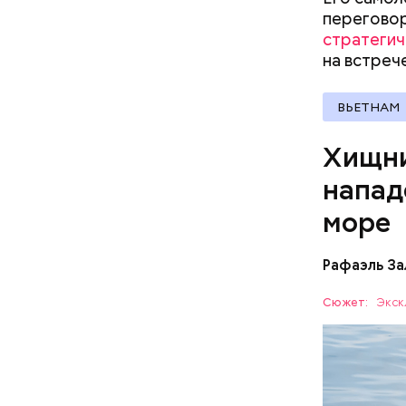
перегово
стратегич
По мнению
на встреч
политолог
раз перед
ВЬЕТНАМ
Хищни
напад
море
Рафаэль За
Собеседни
Сюжет:
Экск
назад о т
вполне ук