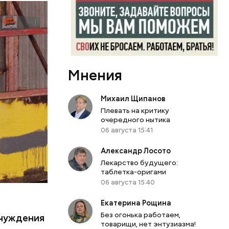
0
бласти.
й
л Бабич.
периода
Мнения
 особую
Михаил Щипанов
кивается
Плевать на критику
 оружия,
очередного нытика
я
06 августа 15:41
ы таким
Александр Лосото
Лекарство будущего:
таблетка-оригами
06 августа 15:40
Екатерина Рощина
.
Без огонька работаем,
тчуждения
товарищи, нет энтузиазма!