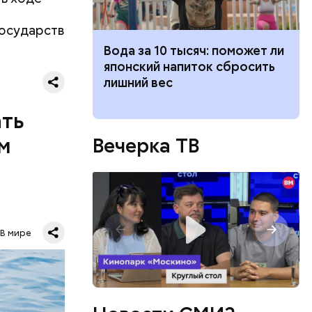
государств
и военных
ка: какие
Вода за 10 тысяч: поможет ли
я уже не
жатся в
японский напиток сбросить
имели.
 ли ее есть
лишний вес
ать
м
Вечерка ТВ
о лет
В мире
одня это
.