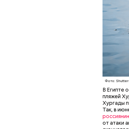
— Очень м
небольшие
когда пас
БЕЗОПАС
этих хищн
Часы С
Фото: Shutter
В Египте 
пляжей Ху
Хургады п
Так, в ию
россияни
Так как р
от атаки 
первые 15