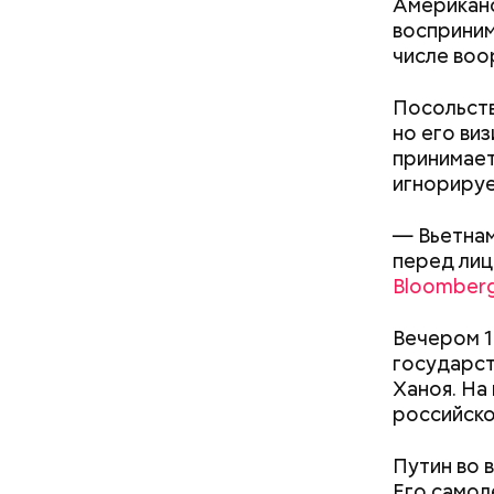
Американс
Такие зая
восприним
числе воо
Посольств
но его ви
принимает
игнорируе
— Вьетнам
перед лиц
— Для гру
Bloomber
пределах 
п
рим. «ВМ
Вечером 1
государст
Ханоя. На
российско
Леонтьев 
открытом 
Путин во в
делать вс
Его самол