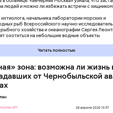
ь в больнице. «Вечерняя Москва» узнала, что заста
ь по одичавшим местам, где начинается самая «гр
на людей и можно ли избежать встречи с хищником
 ихтиолога, начальника лаборатории морских и
дных рыб Всероссийского научно-исследователь
 рыбного хозяйства и океанографии Сергея Леонт
ят охотиться на небольшие водные объекты.
д — в зависимости от того, какие события происх
ченые, нобелевские лауреаты и специалисты по я
Читать полностью
сти из экспертного совета «Бюллетеня ученых-а
 решение о переводе стрелки. Например, в 2017-
перевода на полминуты вперед послужили как
ная» зона: возможна ли жизнь 
иеся отношения между ядерными державами, отс
адавших от Чернобыльской а
 в сокращении выбросов углекислого газа, так и у
зма во всем мире и отрицание изменения климата.
ах
лян
люзивы ВМ
26 апреля 2025 10:37