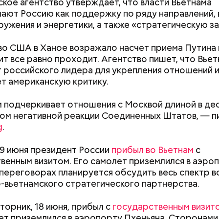
кое агентство утверждает, что власти Вьетнама
вления кому-то выгодны, — пояснил эксперт.
ают Россию как поддержку по ряду направлений, 
ружения и энергетики, а также «стратегическую з
о США в Ханое возражало насчет приема Путина в
зит все равно проходит. Агентство пишет, что Вье
 российского лидера для укрепления отношений 
т американскую критику.
 подчеркивает отношения с Москвой длиной в дес
ом негативной реакции Соединенных Штатов, — 
ппы из пяти человек такое путешествие обойдется
g
.
340 белорусских рублей (около 10311 рублей по 
»
), — уточнил он.
9 июня президент России
прибыл во Вьетнам
с
венным визитом. Его самолет приземлился в аэро
 переговорах планируется обсудить весь спектр 
-вьетнамского стратегического партнерства.
заметил, что атака целой акульей стаи на человека
море или океане вполне реальна. Следовательно,
торник, 18 июня, прибыл с
государственным визит
е возможное, чтобы не оказаться за бортом.
ет приземлился в аэропорту Пхеньяна. Сторонами