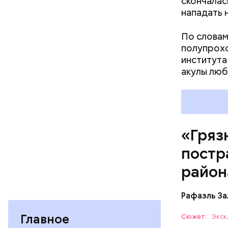
скончалас
пробираяс
нападать 
зона.
По словам
полупрохо
института
акулы люб
Каждый го
мире, — у
безопасно
принимают
причиной 
«Гряз
ухудшающ
постр
прогресса
национали
район
Рафаэль За
Главное
Сюжет:
Экск