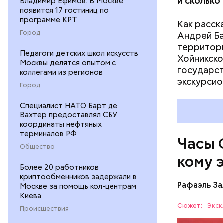
и сколько
Владимир Ефимов: В Москве
появится 17 гостиниц по
программе КРТ
Как расск
Город
Андрей Баб
территори
Педагоги детских школ искусств
Хойникско
Москвы делятся опытом с
государст
коллегами из регионов
Их послед
экскурсио
Город
в краткос
преобразо
Cпециалист НАТО Барт де
ядерные у
Вахтер предоставлял СБУ
ученых-ат
координаты нефтяных
терминалов РФ
на этой п
Часы 
Общество
кому 
Более 20 работников
криптообменников задержали в
Рафаэль За
Москве за помощь кол-центрам
Киева
Сюжет:
Экск
Происшествия