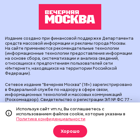
Издание создано при финансовой поддержке Департамента
средств массовой информации и рекламы города Москвы.
На сайте применяются рекомендательные технологии
(информационные технологии предоставления информации
на основе сбора, систематизации и анализа сведений,
относящихся к предпочтениям пользователей сети
«Интернет», находящихся на территории Российской
Федерации).
Сетевое издание "Вечерняя Москва" (18+) зарегистрировано
в Федеральной службе по надзору в сфере связи,
информационных технологий и массовых коммуникаций
(Роскомнадзор). Свидетельство о регистрации ЭЛ № ФС 77 -
90524 от 09.12.2025. Учредитель: АО "Редакция газеты
Используя сайт vm.ru, Вы соглашаетесь с
"Вечерняя Москва". Главный редактор
vm.ru
: Александр
использованием файлов cookie, которые указаны в
Геннадьевич Глуходедов. Адрес редакции: 127015, г.Москва,
Политике конфиденциальности
Бумажный пр-д, д. 14, стр. 2. Телефон:
+7(499)557-04-24
. Адрес
эл.почты:
edit@vm.ru
. Почта для связи с редакцией сайта:
news@vm.ru
.
Хорошо