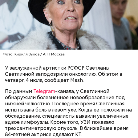
с сахарным диабетом;
лишним весом.
Фото: Кирилл Зыков / АГН Москва
У заслуженной артистки РСФСР Светланы
Светличной заподозрили онкологию. Об этом в
четверг, 4 июля, сообщает Mash.
По данным
Telegram
-канала, у Светличной
обнаружили болезненное новообразование под
нижней челюстью. Последнее время Светличная
испытывала боль в левом ухе. Когда ее положили на
обследование, специалисты выявили увеличенные
вдвое лимфоузлы. Кроме того, УЗИ показало
Однако диетолог предупредила: не для всех дыня
трехсантиметровую опухоль. В ближайшее время
Вовсю идет и сезон черешни. «Вечерняя Москва»
может быть полезна. В первую очередь ее стоит
84-летней актрисе сделают КТ.
узнала у врача — эндокринолога-диетолога
есть с осторожностью людям: