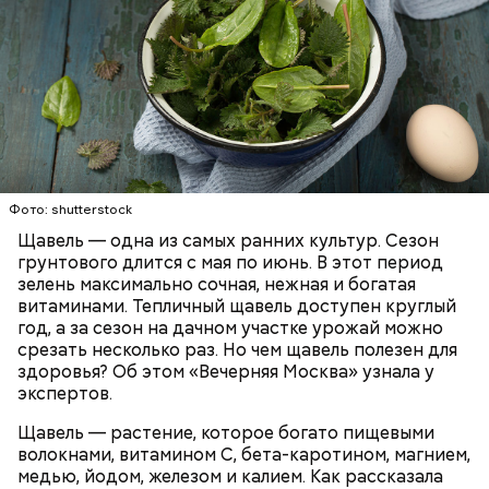
Опасность же щавеля состоит в том, что он
содержит большое количество щавелевой кислоты,
которая может способствовать образованию
Фото: shutterstock
камней в почках, объяснила диетолог.
Щавель — одна из самых ранних культур. Сезон
ЗДОРОВЬЕ
ВРАЧИ
РАСТЕНИЯ
грунтового длится с мая по июнь. В этот период
ПРОДУКТЫ
зелень максимально сочная, нежная и богатая
витаминами. Тепличный щавель доступен круглый
год, а за сезон на дачном участке урожай можно
срезать несколько раз. Но чем щавель полезен для
здоровья? Об этом «Вечерняя Москва» узнала у
экспертов.
Щавель — растение, которое богато пищевыми
волокнами, витамином С, бета-каротином, магнием,
медью, йодом, железом и калием. Как рассказала