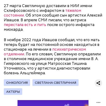
Натальи Лазуренко,
как правильно есть эту ягоду
с
27 марта Светличную доставили в НИИ имени
пользой для здоровья.
Склифосовского с инфарктом в
тяжелом
состоянии
. Об этом сообщил сын артистки Алексей
Ивашов. В апреле СМИ писали, что актриса
перестала есть и пить
после острого инфаркта
миокарда.
В ноябре 2022 года Ивашов сообщал, что его мать
теперь будет на постоянной основе находиться в
стационаре на лечении в
психиатрическом
отделении
. По его словам, Светличную определили
— Наиболее распространенные борщ, щи, котлеты,
в столичное медицинское учреждение имени В. А.
салаты, лаваш с творогом и сыром, пироги, омлет,
Гиляровского на улице Матросская Тишина.
запеканка. Щавеля там везде используется
Уточнялось, что у артистки диагностировали
немного, поэтому никакого вреда от него не будет.
болезнь Альцгеймера.
Чем разнообразнее рацион питания человека, тем
лучше. Потому что это исключает вероятность
ОНКОЛОГИЯ
СВЕТЛАНА СВЕТЛИЧНАЯ
возникновения дефицитов микроэлементов, —
Фото: Shutterstock
заверил специалист.
АКТЕРЫ