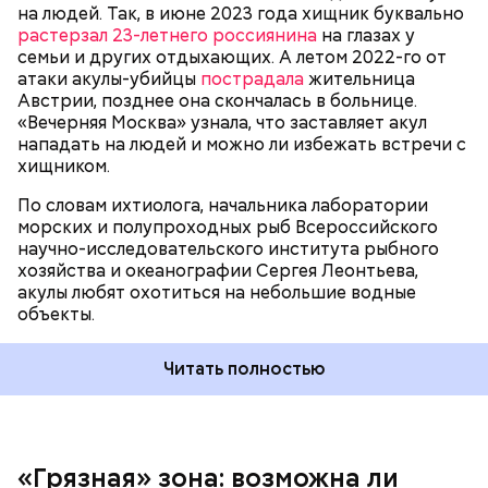
на людей. Так, в июне 2023 года хищник буквально
растерзал 23-летнего россиянина
на глазах у
семьи и других отдыхающих. А летом 2022-го от
атаки акулы-убийцы
пострадала
жительница
Австрии, позднее она скончалась в больнице.
«Вечерняя Москва» узнала, что заставляет акул
Собеседник «Вечерней Москвы» отметил, что еще
нападать на людей и можно ли избежать встречи с
несколько лет назад о таких походах даже мечтать
хищником.
не приходилось, но сегодня это вполне
укладывается в рамки официальной экскурсии с
По словам ихтиолога, начальника лаборатории
гидом.
— Ко всем этим рейтингам и часам нужно
морских и полупроходных рыб Всероссийского
относиться скептически, ведь все эти оценки
научно-исследовательского института рыбного
экспертов, заключения, предположения
хозяйства и океанографии Сергея Леонтьева,
ангажированы. Такие заявления кому-то выгодны,
акулы любят охотиться на небольшие водные
— пояснил эксперт.
объекты.
Читать полностью
«Грязная» зона: возможна ли
Так как расстояния большие, экскурсионные