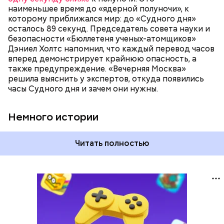
году часы Судного дня впервые за очень долгое
наименьшее время до «ядерной полуночи», к
время показали свое самое близкое к катастрофе
которому приближался мир: до «Судного дня»
время — без двух минут полночь. Вторая холодная
осталось 89 секунд. Председатель совета науки и
война между США и уже Россией стала обыденным
безопасности «Бюллетеня ученых-атомщиков»
предметом обсуждения для аналитиков со всего
Дэниел Холтс напомнил, что каждый перевод часов
мира. Но, помимо перспективы отправиться в
вперед демонстрирует крайнюю опасность, а
«атомный рай», с 2007 года на стрелку часов
также предупреждение. «Вечерняя Москва»
влияет еще одна глобальная угроза —
решила выяснить у экспертов, откуда появились
климатические изменения.
часы Судного дня и зачем они нужны.
Немного истории
Читать полностью