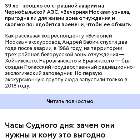
Часы Судного дня — прибыльный
39 лет прошло со страшной аварии на
Чернобыльской АЭС. «Вечерняя Москва» узнала,
проект
пригодна ли для жизни зона отчуждения и
сколько понадобится времени, чтобы ее обжить.
Как рассказал корреспонденту «Вечерней
Москвы» экскурсовод Андрей Бабич, спустя два
года после аварии, в 1988 году, на территории
трех районов белорусской зоны отчуждения —
Хойникского, Наровлянского и Брагинского — был
Каждый год — в зависимости от того, какие
создан Полесский государственный радиационно-
события происходят в мире, — ученые,
экологический заповедник. Но первую
нобелевские лауреаты и специалисты по ядерной
экскурсионную группу сюда запустили только в
безопасности из экспертного совета «Бюллетеня
2018 году.
ученых-атомщиков» принимают решение о
переводе стрелки. Например, в 2017-м причиной
Читать полностью
перевода на полминуты вперед послужили как
ухудшающиеся отношения между ядерными
державами, отсутствие прогресса в сокращении
выбросов углекислого газа, так и усиление
Часы Судного дня: зачем они
— Поскольку мы стоим на пороге второго
национализма во всем мире и отрицание
ядерного века и периода беспрецедентного
нужны и кому это выгодно
изменения климата.
изменения климата, ученые вновь несут особую