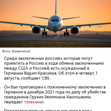
Он также уточнил, что у человека крайне мало
шансов выжить, если он окажется на пути у акулы.
Ни один метод и способ защиты или обороны в
стрессовой ситуации не помогает, ведь у морского
обитателя больше преимуществ в воде как по
выносливости, так и по силе.
Фото: Shutterstock
— Таких деревень много, их 95 в заповеднике. Это
Среди заключенных россиян, которые могут
вообще отдельный объект исследования, —
прилететь в Россию в ходе обмена заключенными
заметил он.
между США и Россией, есть осужденный в
Германии Вадим Красиков. Об этом в четверг, 1
Также специалист отметил, что часы Судного дня
августа, сообщает CBS.
помогают больше людей привлечь к проблемам
глобального потепления, климатических изменений
Он был приговорен к пожизненному заключению в
и природных последствий войн.
Германии в декабре 2021 года по делу об убийстве
гражданина Грузии Зелимхана Хангошвили,
передает
телеканал
.
— Хищник чувствует кровь, разведенную в
морской воде в пропорции один к миллиону, —
Предположительно, именно его имел в виду