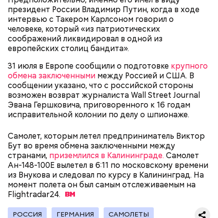
— Почему-то все говорят о заговорах, забывая о
пояснил собеседник «ВМ».
президент России Владимир Путин, когда в ходе
том, что проект этот более 70 лет назад был создан
интервью с Такером Карлсоном говорил о
лишь из гуманных побуждений. 1947 год — период,
человеке, который «из патриотических
когда мир приходил в себя после мировых войн,
Экскурсовод отметил, что в заповеднике нет
соображений ликвидировал в одной из
страшных кровопролитных противостояний. И в
могильников, техники и мертвых городов,
европейских столиц бандита».
качестве напоминания о том, что ядерные
притягивающих сталкеров, как в украинской
столкновения могут закончиться полным
Припяти. А на пожарную вышку, откуда можно
31 июля в Европе сообщили о подготовке
крупного
уничтожением всего живого, были запущены эти
увидеть территорию чернобыльской станции,
обмена заключенными
между Россией и США. В
часы. И что бы сейчас ни говорили, они очень четко
подниматься запрещено. Зато есть выселенные
сообщении указано, что с российской стороны
и своевременно «реагировали» на актуальные
деревни — местный эксклюзив.
возможен возврат журналиста Wall Street Journal
проблемы. Если даже у адептов этой концепции
Эвана Гершковича, приговоренного к 16 годам
есть коммерческие амбиции — это их право.
исправительной колонии по делу о шпионаже.
Свое несогласие с предыдущим спикером в личном
Главное, что они заставляют людей задуматься над
разговоре с корреспондентом «Вечерней Москвы»
своим будущим и будущим человечества.
Самолет, которым летел предприниматель Виктор
высказал председатель Всероссийского общества
Особенно опасно контактировать с водой, если вы
Бут во время обмена заключенными между
охраны природы Элмурод Расулмухамедов.
оказались в открытом море и получили порез или
Атака хищника: ихтиолог
странами,
приземлился в Калининграде.
Самолет
Эксперт предположил, что любая информация,
ранку. Акула чувствует даже небольшое
объяснил, почему акулы
Aн-148-100E вылетел в 6:11 по московскому времени
напоминающая о проблемах экологии и ядерной
количество крови на расстоянии до полутора
нападают на человека
из Внукова и следовал по курсу в Калининград. На
угрозы, — основание лишний раз задуматься о том,
километров. Если вы поранились в воде, сразу же
момент полета он был самым отслеживаемым на
что физический мир не вечен и только в наших
выходите на берег.
Flightradar24.
силах сделать все, чтобы продлить жизнь себе и
окружающей нас природе:
РОССИЯ
ГЕРМАНИЯ
САМОЛЕТЫ
— Во время перелета вы больше облучаетесь, чем в