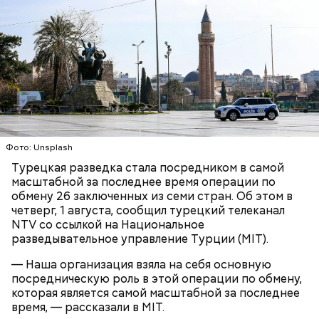
Он также уточнил, что у человека крайне мало
шансов выжить, если он окажется на пути у акулы.
Ни один метод и способ защиты или обороны в
стрессовой ситуации не помогает, ведь у морского
обитателя больше преимуществ в воде как по
выносливости, так и по силе.
Фото: Unsplash
Турецкая разведка стала посредником в самой
масштабной за последнее время операции по
— Таких деревень много, их 95 в заповеднике. Это
обмену 26 заключенных из семи стран. Об этом в
вообще отдельный объект исследования, —
четверг, 1 августа, сообщил турецкий телеканал
заметил он.
NTV со ссылкой на Национальное
разведывательное управление Турции (MIT).
Также специалист отметил, что часы Судного дня
помогают больше людей привлечь к проблемам
— Наша организация взяла на себя основную
глобального потепления, климатических изменений
посредническую роль в этой операции по обмену,
и природных последствий войн.
которая является самой масштабной за последнее
время, — рассказали в MIT.