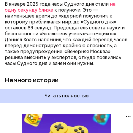
существования стрелки часов не раз переводили
В январе 2025 года часы Судного дня стали
на
как ближе, так и дальше от полуночи. Но в 2018
одну секунду ближе
к полуночи. Это —
году часы Судного дня впервые за очень долгое
наименьшее время до «ядерной полуночи», к
время показали свое самое близкое к катастрофе
которому приближался мир: до «Судного дня»
время — без двух минут полночь. Вторая холодная
осталось 89 секунд. Председатель совета науки и
война между США и уже Россией стала обыденным
безопасности «Бюллетеня ученых-атомщиков»
предметом обсуждения для аналитиков со всего
Дэниел Холтс напомнил, что каждый перевод часов
мира. Но, помимо перспективы отправиться в
вперед демонстрирует крайнюю опасность, а
«атомный рай», с 2007 года на стрелку часов
также предупреждение. «Вечерняя Москва»
влияет еще одна глобальная угроза —
решила выяснить у экспертов, откуда появились
климатические изменения.
часы Судного дня и зачем они нужны.
Немного истории
Читать полностью