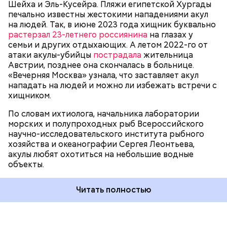
БЕЗОПАСНОСТЬ
СМЕРТЬ
РЫБА
Шейха и Эль-Кусейра. Пляжи египетской Хургады
собеседник «ВМ».
печально известны жестокими нападениями акул
на людей. Так, в июне 2023 года хищник буквально
растерзал 23-летнего россиянина
на глазах у
семьи и других отдыхающих. А летом 2022-го от
атаки акулы-убийцы
пострадала
жительница
Австрии, позднее она скончалась в больнице.
«Вечерняя Москва» узнала, что заставляет акул
Собеседник «Вечерней Москвы» отметил, что еще
нападать на людей и можно ли избежать встречи с
несколько лет назад о таких походах даже мечтать
хищником.
не приходилось, но сегодня это вполне
укладывается в рамки официальной экскурсии с
По словам ихтиолога, начальника лаборатории
гидом.
— Ко всем этим рейтингам и часам нужно
морских и полупроходных рыб Всероссийского
относиться скептически, ведь все эти оценки
научно-исследовательского института рыбного
экспертов, заключения, предположения
хозяйства и океанографии Сергея Леонтьева,
ангажированы. Такие заявления кому-то выгодны,
акулы любят охотиться на небольшие водные
— пояснил эксперт.
объекты.
Читать полностью