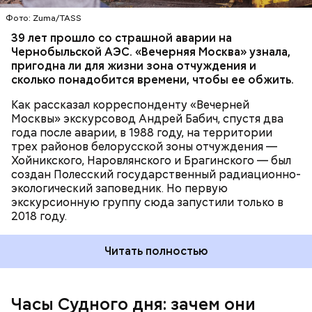
Фото: Zuma/TASS
Часы Судного дня — прибыльный
39 лет прошло со страшной аварии на
Чернобыльской АЭС. «Вечерняя Москва» узнала,
проект
пригодна ли для жизни зона отчуждения и
сколько понадобится времени, чтобы ее обжить.
Как рассказал корреспонденту «Вечерней
Москвы» экскурсовод Андрей Бабич, спустя два
года после аварии, в 1988 году, на территории
трех районов белорусской зоны отчуждения —
Хойникского, Наровлянского и Брагинского — был
Каждый год — в зависимости от того, какие
создан Полесский государственный радиационно-
события происходят в мире, — ученые,
экологический заповедник. Но первую
нобелевские лауреаты и специалисты по ядерной
экскурсионную группу сюда запустили только в
безопасности из экспертного совета «Бюллетеня
2018 году.
ученых-атомщиков» принимают решение о
переводе стрелки. Например, в 2017-м причиной
Читать полностью
перевода на полминуты вперед послужили как
ухудшающиеся отношения между ядерными
державами, отсутствие прогресса в сокращении
выбросов углекислого газа, так и усиление
Часы Судного дня: зачем они
— Поскольку мы стоим на пороге второго
национализма во всем мире и отрицание