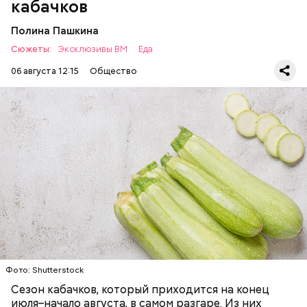
пользой для здоровья.
кабачков
Полина Пашкина
Сюжеты:
Эксклюзивы ВМ
Еда
06 августа 12:15
Общество
Ингредиенты:
— Наиболее распространенные борщ, щи, котлеты,
салаты, лаваш с творогом и сыром, пироги, омлет,
запеканка. Щавеля там везде используется
ЕДА
ОВОЩИ
РЕЦЕПТЫ
немного, поэтому никакого вреда от него не будет.
Чем разнообразнее рацион питания человека, тем
лучше. Потому что это исключает вероятность
возникновения дефицитов микроэлементов, —
заверил специалист.
Фото: Shutterstock
Фото: Shutterstock
Сезон кабачков, который приходится на конец
июля–начало августа, в самом разгаре. Из них