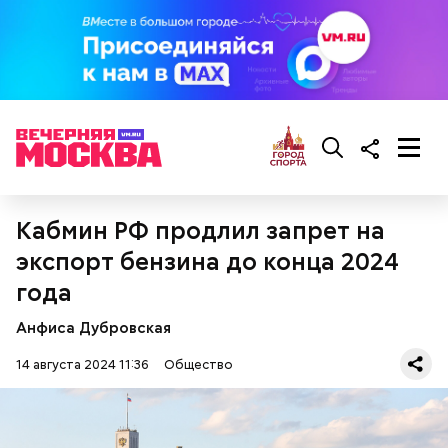
предостерегла Соломатина.
кабачок;
брынза;
растительное масло;
помидоры черри либо грунтовые.
Кабмин РФ продлил запрет на
экспорт бензина до конца 2024
года
беременным, кормящим женщинам;
людям с ослабленной иммунной системой;
Анфиса Дубровская
пожилым;
детям.
14 августа 2024 11:36
Общество