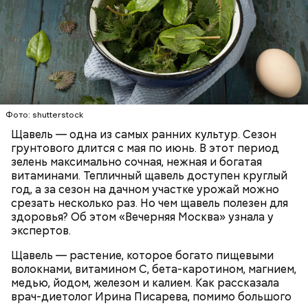
Опасность же щавеля состоит в том, что он
содержит большое количество щавелевой кислоты,
которая может способствовать образованию
Фото: shutterstock
камней в почках, объяснила диетолог.
Щавель — одна из самых ранних культур. Сезон
ЗДОРОВЬЕ
ВРАЧИ
РАСТЕНИЯ
грунтового длится с мая по июнь. В этот период
ПРОДУКТЫ
зелень максимально сочная, нежная и богатая
витаминами. Тепличный щавель доступен круглый
год, а за сезон на дачном участке урожай можно
срезать несколько раз. Но чем щавель полезен для
здоровья? Об этом «Вечерняя Москва» узнала у
экспертов.
Щавель — растение, которое богато пищевыми
волокнами, витамином С, бета-каротином, магнием,
медью, йодом, железом и калием. Как рассказала
врач-диетолог Ирина Писарева, помимо большого