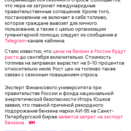
Спагетти из кабачков
что мера не затронет международные
правительственные соглашения. Кроме того,
постановление не включает в себя топливо,
которое граждане вывозят для личного
— В дыне содержится много сахара, который
пользования, а также с целью организации
представлен фруктозой. С одной стороны — это
гуманитарной помощи, следует из сообщения в
хорошо, потому что дает энергию. Но важно
Telegram
-канале кабмина.
помнить, что сладкими дынями не нужно сильно
Стало известно, что
цены на бензин в России будут
увлекаться, так же как и арбузами, людям с
расти
до сентября включительно. Стоимость
сахарным диабетом и лишним весом, —
топлива на заправках вырастет на 5–10 процентов
подчеркнула доктор.
относительно июля. Рост цен на топливо также
связан с сезонным повышением спроса.
Эксперт Финансового университета при
правительстве России и фонда национальной
— Кабачки, порезанные кубиками, нужно легко
энергетической безопасности Игорь Юшков
обжарить на сковороде. К ним добавляются зелень
заявил, что главной причиной рекордного
петрушки, чеснок, соль и оливковое масло.
подорожания бензина марки АИ-95 на Санкт-
Получается очень вкусно, — поделился рецептом
Петербургской бирже
является запрет на экспорт
Копылов.
бензина
.