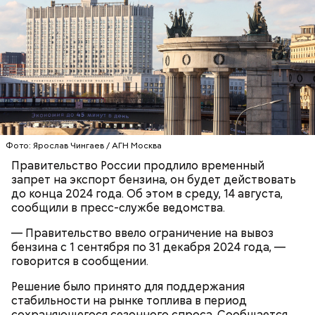
Ингредиенты:
Фото: Ярослав Чингаев / АГН Москва
Правительство России продлило временный
Ранние плоды, по словам врача, лучше не есть:
запрет на экспорт бензина, он будет действовать
до конца 2024 года. Об этом в среду, 14 августа,
Терапевт Кондрахин назвал
сообщили в пресс-службе ведомства.
Чистит сосуды и защищает от
продукты и напитки, которые
рака: чем полезен кресс-салат
выводят токсины из организма
— Правительство ввело ограничение на вывоз
бензина с 1 сентября по 31 декабря 2024 года, —
говорится в сообщении.
Решение было принято для поддержания
стабильности на рынке топлива в период
сохраняющегося сезонного спроса. Сообщается,