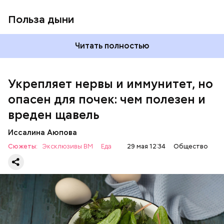
виде или припущенном на сковороде.
Польза дыни
Читать полностью
Укрепляет нервы и иммунитет, но
опасен для почек: чем полезен и
— Если человек уже болеет мочекаменной
вреден щавель
болезнью, щавель ему не рекомендуется. При
артрите, гастрите, холецистите, синдроме
Иссалина Аюпова
раздраженного кишечника, язвах и панкреатите
Сюжеты:
Эксклюзивы ВМ
Еда
29 мая 12:34
Общество
продукт тоже лучше исключить из рациона, —
предупредила врач. — Он может привести к
повышению кислотности желудка и раздражать
слизистые оболочки.