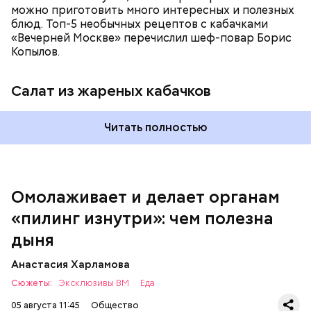
можно приготовить много интересных и полезных
блюд. Топ-5 необычных рецептов с кабачками
«Вечерней Москве» перечислил шеф-повар Борис
Вред дыни
Копылов.
Салат из жареных кабачков
А врач-эндокринолог Алексей Калинчев рассказал,
что существует множество блюд, где используют
растение.
Читать полностью
кремний — укрепляет кости, зубы, волосы и
ногти и оказывает омолаживающее действие;
витамин С — работает как антиоксидант,
иммуномодулятор, помогает выработке
соединительной ткани, улучшает тургор кожи;
Омолаживает и делает органам
клетчатка — достаточно нежная и забирает
«пилинг изнутри»: чем полезна
излишки холестерина, сахара и соли тяжелых
металлов;
дыня
фолиевая кислота (в большом количестве) —
она необходима беременным женщинам,
Анастасия Харламова
— В момент стресса он держит сосуды под
чтобы формировалась нервная трубка у
Сюжеты:
контролем и контролирует более 300 реакций
Эксклюзивы ВМ
Еда
плода. Также ее рекомендуют принимать для
нашего организма. Также положительно влияет на
снижения уровня гомоцистеина — это
05 августа 11:45
Общество