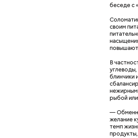
беседе с 
Соломатин
своим пит
питательн
насыщения
повышают 
В частнос
углеводы,
блинчики 
сбалансир
нежирным 
рыбой или
— В сыром
— В момен
— Обменны
то не каж
контролир
желание к
некоторые
положител
темп жизн
предотвра
продукты,
кремний