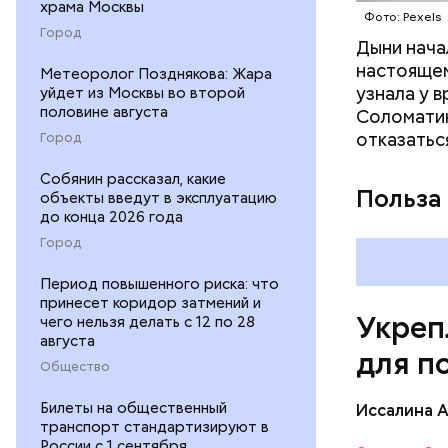
храма Москвы
Фото: Pexels
Город
Дыни начал
— Если че
настоящем
рекоменду
Метеоролог Позднякова: Жара
узнала у 
уйдет из Москвы во второй
раздражен
половине августа
Соломатин
исключить
отказатьс
Город
повышению
Собянин рассказал, какие
Польза
объекты введут в эксплуатацию
до конца 2026 года
Город
Период повышенного риска: что
принесет коридор затмений и
Укреп
чего нельзя делать с 12 по 28
августа
для п
Общество
Билеты на общественный
Иссалина 
транспорт стандартизируют в
России с 1 сентября