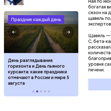
мая по ию
богатая в
сезон на 
щавель по
Праздник каждый день
экспертов
Щавель — 
С, бета-к
рассказал
количеств
благоприя
День разглядывания
День качания
уровня са
горизонта и День пьяного
День шампан
печени.
курсанта: какие праздники
праздники о
отмечают в России и мире 5
и мире 4 авг
августа