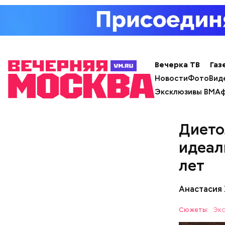
Вечерка ТВ
Газ
— Наиболе
Новости
Фото
Вид
творогом 
Эксклюзивы ВМ
Аф
используе
разнообра
исключает
Дието
заверил с
идеал
лет
Анастасия
Сюжеты:
Экс