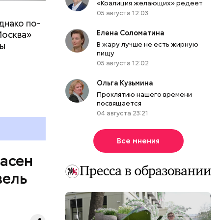
«Коалиция желающих» редеет
05 августа 12:03
днако по-
 ему не
Елена Соломатина
Москва»
роме
В жару лучше не есть жирную
ны
же лучше
пищу
т
ривести к
05 августа 12:02
болочки.
Ольга Кузьмина
Проклятию нашего времени
посвящается
04 августа 23:21
Все мнения
пасен
вель