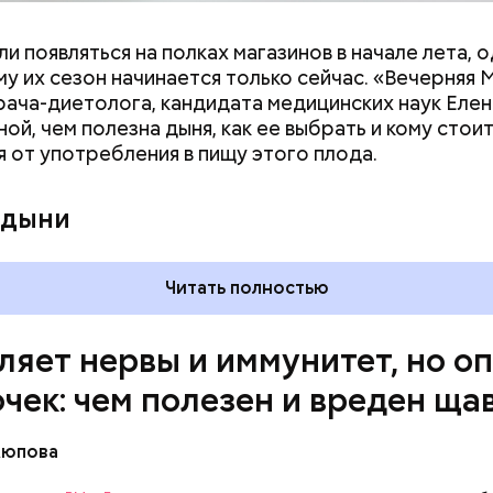
и появляться на полках магазинов в начале лета, о
ловек уже болеет мочекаменной болезнью, щавель
у их сезон начинается только сейчас. «Вечерняя 
ется. При артрите, гастрите, холецистите, синд
врача-диетолога, кандидата медицинских наук Еле
ного кишечника, язвах и панкреатите продукт то
ой, чем полезна дыня, как ее выбрать и кому стои
 из рациона, — предупредила врач. — Он может п
я от употребления в пищу этого плода.
 кислотности желудка и раздражать слизистые о
 дыни
Читать полностью
ляет нервы и иммунитет, но о
очек: чем полезен и вреден ща
Аюпова