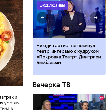
Эксклюзивы
ного риска:
Ни один артист не покинул
оридор
театр: интервью с худруком
 нельзя
«Покровка.Театр» Дмитрием
8 августа
Бикбаевым
ествует
Вечерка ТВ
автрак и
ия уровня
тина в