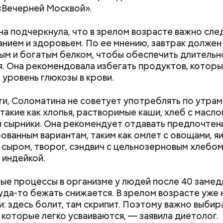
«Вечерней Москвой».
а подчеркнула, что в зрелом возрасте важно след
анием и здоровьем. По ее мнению, завтрак должен
ым и богатым белком, чтобы обеспечить длительн
. Она рекомендовала избегать продуктов, которы
уровень глюкозы в крови.
ти, Соломатина не советует употреблять по утра
 такие как хлопья, растворимые каши, хлеб с масло
и сырники. Она рекомендует отдавать предпочтен
ованным вариантам, таким как омлет с овощами, яи
сыром, творог, сэндвич с цельнозерновым хлебом,
 индейкой.
 виде не рекомендован, достаточно 50–100 грамм 
т стресса он держит сосуды под контролем и
е процессы в организме у людей после 40 замедл
дый день. Но отмечу, что при термообработке те
ует более 300 реакций нашего организма. Также
уда-то бежать снижается. В зрелом возрасте уже 
Как поменять батареи дома и
Как получить до
 его свойства, — напомнила Писарева.
ьно влияет на нервную систему, успокаивает,
и: здесь болит, там скрипит. Поэтому важно выбир
не получить штраф
рублей от госу
щает спазмы, — пояснила Соломатина.
 которые легко усваиваются, — заявила диетолог.
 — укрепляет кости, зубы, волосы и ногти и оказы
трудной ситуац