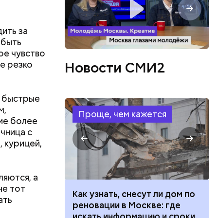
ить за
 быть
ое чувство
е резко
Новости СМИ2
м быстрые
м,
Проще, чем кажется
ие более
чница с
 курицей,
в день, и
яются, а
ряются
не тот
 100 тысяч
Как узнать, снесут ли дом по
ать
дарства при
реновации в Москве: где
вает
ии: кто может
искать информацию и сроки