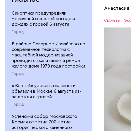
По мнению
сердечн
щавель в 
Анастасия
давлени
Синоптики предупредили
свежем ви
магний 
Дыня соде
москвичей о жаркой погоде и
Сюжеты:
Экс
дождях с грозой 6 августа
организму
рассказал
Город
ЗДОРОВЬ
минералам
В районе Северное Измайлово по
ФРУКТЫ
современной технологии с
масштабной модернизацией
проводится капитальный ремонт
жилого дома 1970 года постройки
Город
«Желтый» уровень опасности
объявили в Москве 6 августа из-
за дождя с грозой
Город
Успенский собор Московского
Кремля отметил 700-летие:
история первого каменного