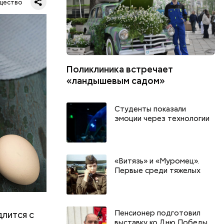
щество
Поликлиника встречает
шое
«ландышевым садом»
вать
Студенты показали
эмоции через технологии
«Витязь» и «Муромец».
Первые среди тяжелых
Пенсионер подготовил
длится с
выставку ко Дню Победы