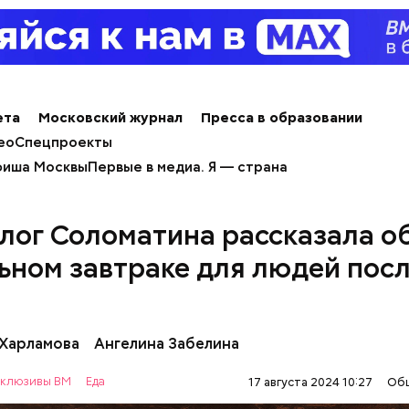
ета
Московский журнал
Пресса в образовании
е распространенные борщ, щи, котлеты, салаты, 
ео
Спецпроекты
и сыром, пироги, омлет, запеканка. Щавеля там ве
иша Москвы
Первые в медиа. Я — страна
тся немного, поэтому никакого вреда от него не б
знее рацион питания человека, тем лучше. Потом
 вероятность возникновения дефицитов микроэл
лог Соломатина рассказала о
пециалист.
ьном завтраке для людей посл
 Харламова
Ангелина Забелина
клюзивы ВМ
Еда
17 августа 2024 10:27
Об