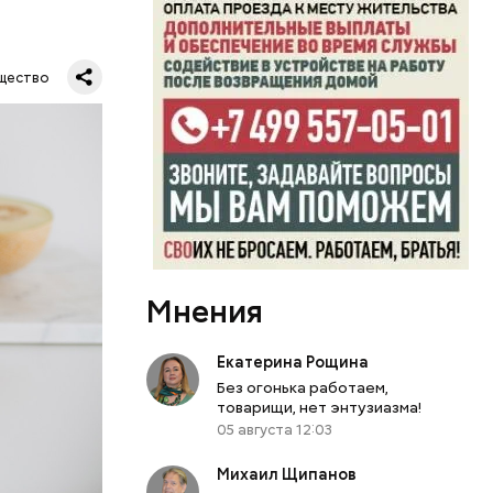
ключать
твах в
ся.
му
щество
ь,
и и
Мнения
Екатерина Рощина
Без огонька работаем,
товарищи, нет энтузиазма!
05 августа 12:03
Михаил Щипанов