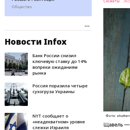
Сюжеты:
Экс
Общество
Новости Infox
Опасность
количеств
образован
Банк России снизил
ЗДОРОВЬ
ключевую ставку до 14%
вопреки ожиданиям
рынка
Россия поразила четыре
сухогруза Украины
NYT сообщает о
Фото: shutter
«неадекватном» уровне
Щавель — 
слежки Израиля