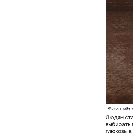
Фото: Shutt
А врач-эн
множество
Вред д
Фото: shutter
Людям ста
выбирать 
глюкозы в