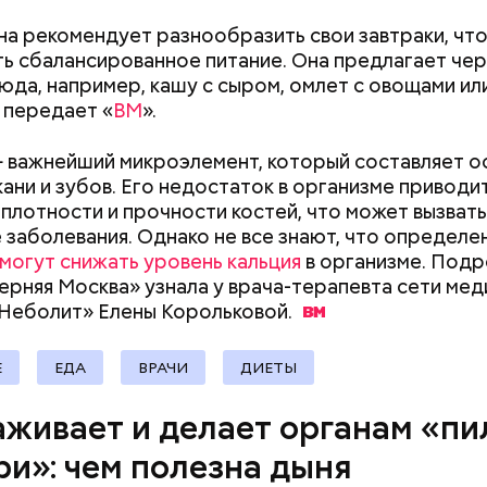
ивающее действие;
претендовать и
а рекомендует разнообразить свои завтраки, чт
 С — работает как антиоксидант, иммуномодулято
документы
Диетолог Солома
ь сбалансированное питание. Она предлагает че
т выработке соединительной ткани, улучшает ту
рассказала, как в
юда, например, кашу с сыром, омлет с овощами ил
натуральную клуб
 передает «
ВМ
».
антибиотиков
ка — достаточно нежная и забирает излишки
рина, сахара и соли тяжелых металлов;
 важнейший микроэлемент, который составляет о
я кислота (в большом количестве) — она необхо
кани и зубов. Его недостаток в организме приводит
ным женщинам, чтобы формировалась нервная тр
плотности и прочности костей, что может вызвать
Также ее рекомендуют принимать для снижения ур
 заболевания. Однако не все знают, что определе
теина — это вещество вызывает микровоспаление
могут снижать уровень кальция
в организме. Под
ме, которое провоцирует его раннее старение и 
ерняя Москва» узнала у врача-терапевта сети мед
асных заболеваний;
«Неболит» Елены
Корольковой.
ротин (провитамин А) — отвечает за поддержани
ета, зрения и необходим для обновления кожи. Ды
 пилинг изнутри», обновляет слизистые оболочки 
Е
ЕДА
ВРАЧИ
ДИЕТЫ
менно бета-каротин обеспечивает дыне желтый цв
живает и делает органам «пи
и зеаксантин — эти каротиноиды отлично подде
ение;
ри»: чем полезна дыня
 оказывает мочегонное действие, поддерживает