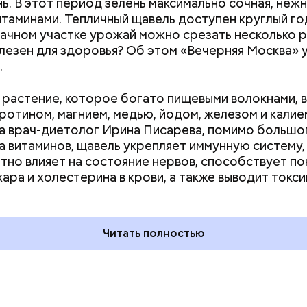
нь. В этот период зелень максимально сочная, нежн
итаминами. Тепличный щавель доступен круглый год
дачном участке урожай можно срезать несколько р
лезен для здоровья? Об этом «Вечерняя Москва» у
.
растение, которое богато пищевыми волокнами, 
аротином, магнием, медью, йодом, железом и калие
а врач-диетолог Ирина Писарева, помимо большо
а витаминов, щавель укрепляет иммунную систему,
тно влияет на состояние нервов, способствует п
 на качелях и
День арбуза и День поцелуев
хара и холестерина в крови, а также выводит токси
ского: какие
с зеркалом: какие праздники
тмечают в России
отмечают в России и мире 3
уста
августа
Читать полностью