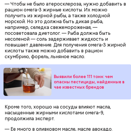
— Чтобы не было атеросклероза, нужно добавить в
рацион омега-3 жирные кислоты. Их можно
получить из жирной рыбы, а также холодной
морской. Но это должна быть дикая рыба,
например, селедка свежемороженая, —
беременным, кормящим женщинам;
посоветовала диетолог. — Рыба должна быть
людям с ослабленной иммунной системой;
несоленой — соль задерживает жидкость и
пожилым;
повышает давление. Для получения омега-3 жирной
детям.
кислоты также можно добавить в рацион
скумбрию, форель, льняное масло.
Выявили более 111 тонн: чем
опасны пестициды, найденные в
чае известных брендов
Ингредиенты:
Кроме того, хорошо на сосуды влияют масла,
насыщенные жирными кислотами омега-9,
продолжила эксперт.
— Ее много в оливковом масле, масле авокадо.