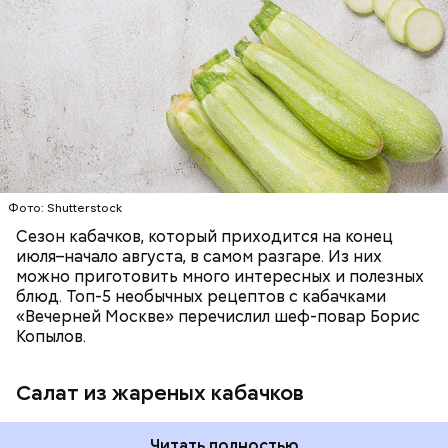
— Наиболее распространенные борщ, щи, котлеты,
салаты, лаваш с творогом и сыром, пироги, омлет,
запеканка. Щавеля там везде используется
ЕДА
ОВОЩИ
РЕЦЕПТЫ
немного, поэтому никакого вреда от него не будет.
Чем разнообразнее рацион питания человека, тем
лучше. Потому что это исключает вероятность
возникновения дефицитов микроэлементов, —
заверил специалист.
Фото: Shutterstock
Фото: Shutterstock
Сезон кабачков, который приходится на конец
июля–начало августа, в самом разгаре. Из них
можно приготовить много интересных и полезных
блюд. Топ-5 необычных рецептов с кабачками
«Вечерней Москве» перечислил шеф-повар Борис
Вред дыни
Копылов.
Салат из жареных кабачков
А врач-эндокринолог Алексей Калинчев рассказал,
что существует множество блюд, где используют
растение.
Читать полностью