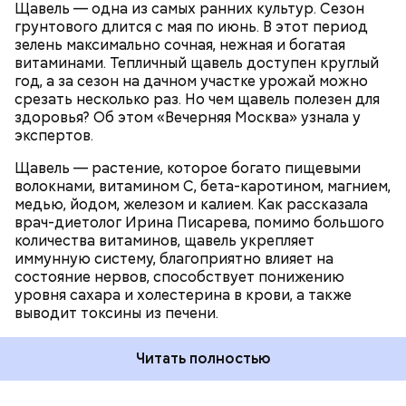
Щавель — одна из самых ранних культур. Сезон
ЗДОРОВЬЕ
ВРАЧИ
РАСТЕНИЯ
грунтового длится с мая по июнь. В этот период
ПРОДУКТЫ
зелень максимально сочная, нежная и богатая
витаминами. Тепличный щавель доступен круглый
год, а за сезон на дачном участке урожай можно
срезать несколько раз. Но чем щавель полезен для
здоровья? Об этом «Вечерняя Москва» узнала у
экспертов.
Щавель — растение, которое богато пищевыми
волокнами, витамином С, бета-каротином, магнием,
медью, йодом, железом и калием. Как рассказала
врач-диетолог Ирина Писарева, помимо большого
количества витаминов, щавель укрепляет
иммунную систему, благоприятно влияет на
состояние нервов, способствует понижению
уровня сахара и холестерина в крови, а также
выводит токсины из печени.
Читать полностью