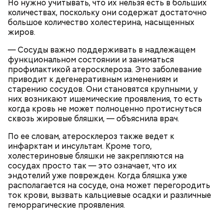
Но нужно учитывать, что их нельзя есть в больших
(это можно сделать на специальной терке),
количествах, поскольку они содержат достаточно
похожими на спагетти, и уложить в противень.
большое количество холестерина, насыщенных
Дальше нужно добавить немного растительного
жиров.
масла, соль, а сверху бросить хаотично
порезанную брынзу. Затем добавляются помидоры
— Сосуды важно поддерживать в надлежащем
черри или грунтовые, — рассказал шеф-повар.
функциональном состоянии и заниматься
профилактикой атеросклероза. Это заболевание
приводит к дегенеративным изменениям и
старению сосудов. Они становятся крупными, у
них возникают ишемические проявления, то есть
— Там может содержаться огромное количество
когда кровь не может полноценно протиснуться
нитратов, которое вызовет головокружение,
сквозь жировые бляшки, — объяснила врач.
гипоксию и ухудшение физического состояния, —
предостерегла Соломатина.
По ее словам, атеросклероз также ведет к
инфарктам и инсультам. Кроме того,
холестериновые бляшки не закрепляются на
сосудах просто так — это означает, что их
кабачок;
эндотелий уже поврежден. Когда бляшка уже
брынза;
располагается на сосуде, она может перегородить
растительное масло;
ток крови, вызвать кальциевые осадки и различные
помидоры черри либо грунтовые.
геморрагические проявления.