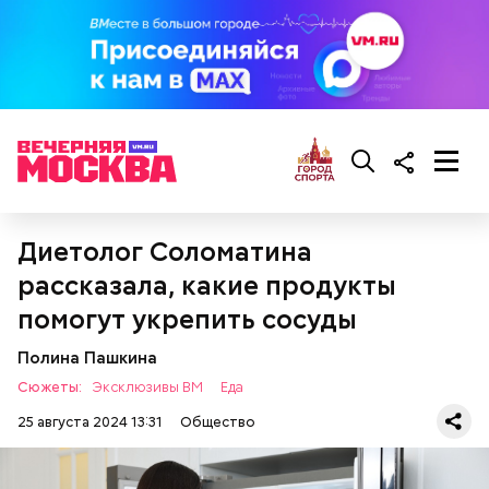
Диетолог Соломатина
Кабачки, тушеные с курицей
Эндокринолог Куликова
рассказала, какие продукты
Фото: Shutterstock
Уберут отеки и улучшат зрение:
Как приготовить домашний
объяснила, в чем заключается
диетолог Соломатина рассказала
майонез: три простых рецепта
польза сезонных овощей и
помогут укрепить сосуды
о пользе кабачков
фруктов
Полина Пашкина
Сюжеты:
Эксклюзивы ВМ
Еда
25 августа 2024 13:31
Общество
Как выбрать дыню