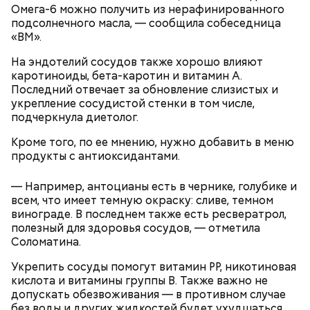
Омега-6 можно получить из нерафинированного
подсолнечного масла, — сообщила собеседница
«ВМ».
Ранние плоды, по словам врача, лучше не есть:
На эндотелий сосудов также хорошо влияют
Терапевт Кондрахин назвал
каротиноиды, бета-каротин и витамин А.
Чистит сосуды и защищает от
продукты и напитки, которые
Последний отвечает за обновление слизистых и
рака: чем полезен кресс-салат
выводят токсины из организма
укрепление сосудистой стенки в том числе,
подчеркнула диетолог.
Кроме того, по ее мнению, нужно добавить в меню
продукты с антиоксидантами.
Спагетти из кабачков
— Например, антоцианы есть в чернике, голубике и
всем, что имеет темную окраску: сливе, темном
винограде. В последнем также есть ресвератрол,
полезный для здоровья сосудов, — отметила
Соломатина.
— В дыне содержится много сахара, который
представлен фруктозой. С одной стороны — это
Укрепить сосуды помогут витамин PP, никотиновая
хорошо, потому что дает энергию. Но важно
кислота и витамины группы B. Также важно не
помнить, что сладкими дынями не нужно сильно
допускать обезвоживания — в противном случае
увлекаться, так же как и арбузами, людям с
без воды и других жидкостей будет ухудшаться