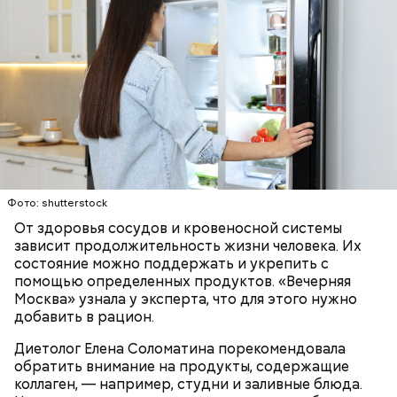
Противень ставится в духовку, разогретую до 180–
190 градусов. Спагетти из кабачка нужно запекать
25–30 минут.
Фото: shutterstock
От здоровья сосудов и кровеносной системы
зависит продолжительность жизни человека. Их
состояние можно поддержать и укрепить с
Также не нужно есть дыню до корки, потому что
помощью определенных продуктов. «Вечерняя
именно там скапливаются нитраты. И важно
Москва» узнала у эксперта, что для этого нужно
тщательно ее мыть, чтобы не отравиться, добавила
добавить в рацион.
собеседница «ВМ».
Диетолог Елена Соломатина порекомендовала
обратить внимание на продукты, содержащие
коллаген, — например, студни и заливные блюда.
— Кабачки нужно натереть длинными слайсами