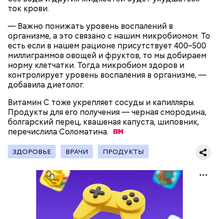
сахарным диабетом и лишним весом, —
ток крови.
подчеркнула доктор.
— Важно понижать уровень воспалений в
организме, а это связано с нашим микробиомом. То
есть если в нашем рационе присутствует 400–500
миллиграммов овощей и фруктов, то мы добираем
норму клетчатки. Тогда микробиом здоров и
— Кабачки, порезанные кубиками, нужно легко
контролирует уровень воспаления в организме, —
обжарить на сковороде. К ним добавляются зелень
добавила диетолог.
петрушки, чеснок, соль и оливковое масло.
Получается очень вкусно, — поделился рецептом
Витамин С тоже укрепляет сосуды и капилляры.
Копылов.
Продукты для его получения — черная смородина,
болгарский перец, квашеная капуста, шиповник,
перечислила
Соломатина.
с сахарным диабетом;
ЗДОРОВЬЕ
ВРАЧИ
ПРОДУКТЫ
лишним весом.