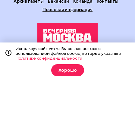
Архив газеты
Вакансии
Команда
Контакты
Правовая информация
Используя сайт vm.ru, Вы соглашаетесь с
использованием файлов cookie, которые указаны в
Издание создано при финансовой поддержке Департамента
Политике конфиденциальности
средств массовой информации и рекламы города Москвы.
На сайте применяются рекомендательные технологии
Хорошо
(информационные технологии предоставления информации
на основе сбора, систематизации и анализа сведений,
относящихся к предпочтениям пользователей сети
«Интернет», находящихся на территории Российской
Федерации).
Сетевое издание "Вечерняя Москва" (18+) зарегистрировано
в Федеральной службе по надзору в сфере связи,
информационных технологий и массовых коммуникаций
(Роскомнадзор). Свидетельство о регистрации ЭЛ № ФС 77 -
90524 от 09.12.2025. Учредитель: АО "Редакция газеты
"Вечерняя Москва". Главный редактор
vm.ru
: Александр
Геннадьевич Глуходедов. Адрес редакции: 127015, г.Москва,
Бумажный пр-д, д. 14, стр. 2. Телефон:
+7(499)557-04-24
. Адрес