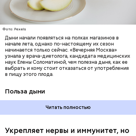
цвет;
лютеин и зеаксантин — эти каротиноиды
отлично поддерживают наше зрение;
калий — оказывает мочегонное действие,
Фото: Pexels
поддерживает сердечно-сосудистую
систему и предотвращает скачки давления;
Дыни начали появляться на полках магазинов в
магний — помогает калию и не дает сосудам
начале лета, однако по-настоящему их сезон
спазмироваться.
начинается только сейчас. «Вечерняя Москва»
узнала у врача-диетолога, кандидата медицинских
наук Елены Соломатиной, чем полезна дыня, как ее
По мнению специалиста, здоровому человеку
выбрать и кому стоит отказаться от употребления
достаточно включать щавель в рацион несколько
в пищу этого плода.
раз в месяц. В небольших количествах в свежем
виде или припущенном на сковороде.
Польза дыни
Читать полностью
Укрепляет нервы и иммунитет, но