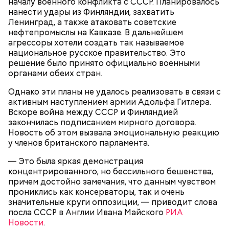
началу военного конфликта с СССР. Планировалось
Чистит сосуды и защищает от
продукты и напитки, которые
нанести удары из Финляндии, захватить
рака: чем полезен кресс-салат
выводят токсины из организма
Ленинград, а также атаковать советские
нефтепромыслы на Кавказе. В дальнейшем
агрессоры хотели создать так называемое
национальное русское правительство. Это
решение было принято официально военными
органами обеих стран.
Спагетти из кабачков
Однако эти планы не удалось реализовать в связи с
активным наступлением армии Адольфа Гитлера.
Вскоре война между СССР и Финляндией
закончилась подписанием мирного договора.
— В дыне содержится много сахара, который
Новость об этом вызвала эмоциональную реакцию
представлен фруктозой. С одной стороны — это
у членов британского парламента.
хорошо, потому что дает энергию. Но важно
помнить, что сладкими дынями не нужно сильно
— Это была яркая демонстрация
увлекаться, так же как и арбузами, людям с
концентрированного, но бессильного бешенства,
сахарным диабетом и лишним весом, —
причем достойно замечания, что данным чувством
подчеркнула доктор.
прониклись как консерваторы, так и очень
значительные круги оппозиции, — приводит слова
посла СССР в Англии Ивана Майского
РИА
Новости
.