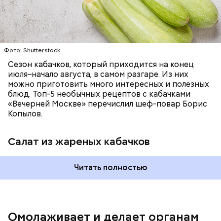
Фото: Shutterstock
Фото: Shutterstock
Сезон кабачков, который приходится на конец
июля–начало августа, в самом разгаре. Из них
можно приготовить много интересных и полезных
блюд. Топ-5 необычных рецептов с кабачками
«Вечерней Москве» перечислил шеф-повар Борис
Вред дыни
Копылов.
Салат из жареных кабачков
Читать полностью
кремний — укрепляет кости, зубы, волосы и
ногти и оказывает омолаживающее действие;
витамин С — работает как антиоксидант,
иммуномодулятор, помогает выработке
соединительной ткани, улучшает тургор кожи;
Омолаживает и делает органам