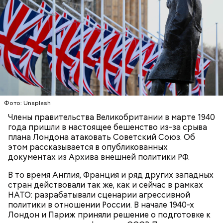
людям с ослабленной иммунной системой;
пожилым;
детям.
Ингредиенты:
Фото: Unsplash
Члены правительства Великобритании в марте 1940
года пришли в настоящее бешенство из-за срыва
плана Лондона атаковать Советский Союз. Об
этом рассказывается в опубликованных
документах из Архива внешней политики РФ.
В то время Англия, Франция и ряд других западных
стран действовали так же, как и сейчас в рамках
НАТО: разрабатывали сценарии агрессивной
Ранние плоды, по словам врача, лучше не есть:
политики в отношении России. В начале 1940-х
Лондон и Париж приняли решение о подготовке к
Терапевт Кондрахин назвал