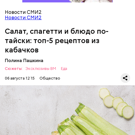
Новости СМИ2
Новости СМИ2
Салат, спагетти и блюдо по-
Однако диетолог предупредила: не для всех дыня
тайски: топ-5 рецептов из
может быть полезна. В первую очередь ее стоит
есть с осторожностью людям:
кабачков
Полина Пашкина
Сюжеты:
Эксклюзивы ВМ
Еда
06 августа 12:15
Общество
Ингредиенты:
ЕДА
ОВОЩИ
РЕЦЕПТЫ