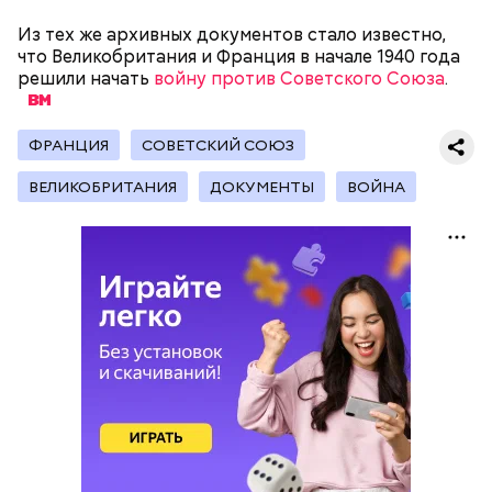
Из тех же архивных документов стало известно,
— Кабачки, порезанные кубиками, нужно легко
что Великобритания и Франция в начале 1940 года
обжарить на сковороде. К ним добавляются зелень
решили начать
войну против Советского Союза
.
петрушки, чеснок, соль и оливковое масло.
Получается очень вкусно, — поделился рецептом
Копылов.
ФРАНЦИЯ
СОВЕТСКИЙ СОЮЗ
ВЕЛИКОБРИТАНИЯ
ДОКУМЕНТЫ
ВОЙНА
с сахарным диабетом;
лишним весом.
кабачок;
петрушка;
чеснок;
оливковое масло;
соль.