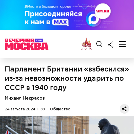
черри или грунтовые, — рассказал шеф-повар.
— Там может содержаться огромное количество
нитратов, которое вызовет головокружение,
гипоксию и ухудшение физического состояния, —
предостерегла Соломатина.
Парламент Британии «взбесился»
кабачок;
брынза;
из-за невозможности ударить по
растительное масло;
СССР в 1940 году
помидоры черри либо грунтовые.
Михаил Некрасов
24 августа 2024 11:39
Общество
беременным, кормящим женщинам;