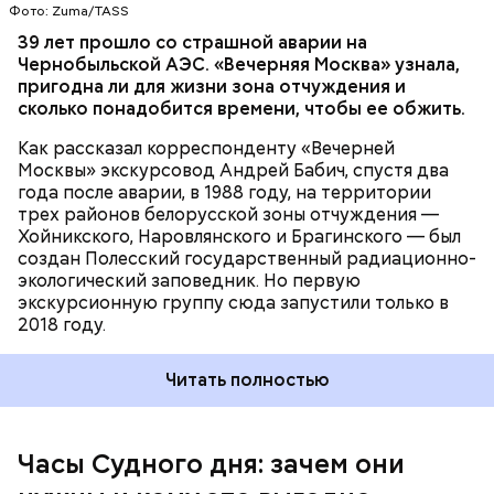
Фото: Zuma/TASS
Часы Судного дня — прибыльный
39 лет прошло со страшной аварии на
Чернобыльской АЭС. «Вечерняя Москва» узнала,
проект
пригодна ли для жизни зона отчуждения и
сколько понадобится времени, чтобы ее обжить.
Как рассказал корреспонденту «Вечерней
Москвы» экскурсовод Андрей Бабич, спустя два
года после аварии, в 1988 году, на территории
трех районов белорусской зоны отчуждения —
Хойникского, Наровлянского и Брагинского — был
Каждый год — в зависимости от того, какие
создан Полесский государственный радиационно-
события происходят в мире, — ученые,
экологический заповедник. Но первую
нобелевские лауреаты и специалисты по ядерной
экскурсионную группу сюда запустили только в
безопасности из экспертного совета «Бюллетеня
2018 году.
ученых-атомщиков» принимают решение о
переводе стрелки. Например, в 2017-м причиной
Читать полностью
перевода на полминуты вперед послужили как
ухудшающиеся отношения между ядерными
державами, отсутствие прогресса в сокращении
выбросов углекислого газа, так и усиление
Часы Судного дня: зачем они
— Поскольку мы стоим на пороге второго
национализма во всем мире и отрицание
ядерного века и периода беспрецедентного