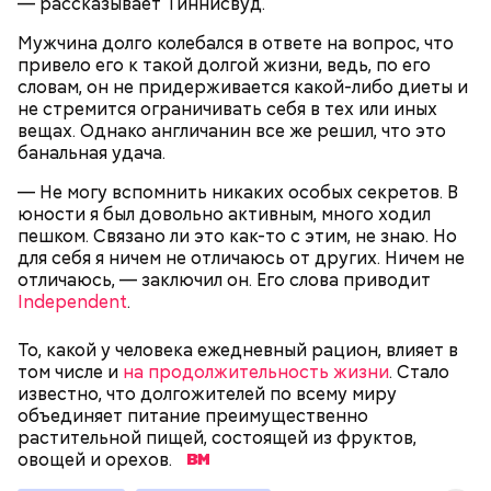
— рассказывает Тиннисвуд.
морской воде в пропорции один к миллиону, —
— Почему-то все говорят о заговорах, забывая о
пояснил собеседник «ВМ».
Мужчина долго колебался в ответе на вопрос, что
том, что проект этот более 70 лет назад был создан
привело его к такой долгой жизни, ведь, по его
лишь из гуманных побуждений. 1947 год — период,
словам, он не придерживается какой-либо диеты и
когда мир приходил в себя после мировых войн,
Экскурсовод отметил, что в заповеднике нет
не стремится ограничивать себя в тех или иных
страшных кровопролитных противостояний. И в
могильников, техники и мертвых городов,
вещах. Однако англичанин все же решил, что это
качестве напоминания о том, что ядерные
притягивающих сталкеров, как в украинской
банальная удача.
столкновения могут закончиться полным
Припяти. А на пожарную вышку, откуда можно
уничтожением всего живого, были запущены эти
увидеть территорию чернобыльской станции,
— Не могу вспомнить никаких особых секретов. В
часы. И что бы сейчас ни говорили, они очень четко
подниматься запрещено. Зато есть выселенные
юности я был довольно активным, много ходил
и своевременно «реагировали» на актуальные
деревни — местный эксклюзив.
пешком. Связано ли это как-то с этим, не знаю. Но
проблемы. Если даже у адептов этой концепции
для себя я ничем не отличаюсь от других. Ничем не
есть коммерческие амбиции — это их право.
отличаюсь, — заключил он. Его слова приводит
Свое несогласие с предыдущим спикером в личном
Главное, что они заставляют людей задуматься над
Independent
.
разговоре с корреспондентом «Вечерней Москвы»
своим будущим и будущим человечества.
высказал председатель Всероссийского общества
Особенно опасно контактировать с водой, если вы
То, какой у человека ежедневный рацион, влияет в
охраны природы Элмурод Расулмухамедов.
оказались в открытом море и получили порез или
Атака хищника: ихтиолог
том числе и
на продолжительность жизни
. Стало
Эксперт предположил, что любая информация,
ранку. Акула чувствует даже небольшое
объяснил, почему акулы
известно, что долгожителей по всему миру
напоминающая о проблемах экологии и ядерной
количество крови на расстоянии до полутора
нападают на человека
объединяет питание преимущественно
угрозы, — основание лишний раз задуматься о том,
километров. Если вы поранились в воде, сразу же
растительной пищей, состоящей из фруктов,
что физический мир не вечен и только в наших
выходите на берег.
овощей и орехов.
силах сделать все, чтобы продлить жизнь себе и
окружающей нас природе: