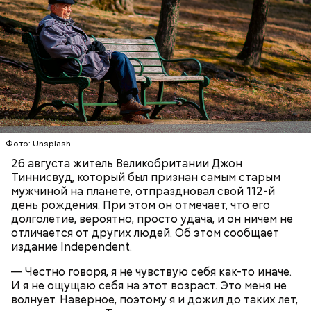
Он также уточнил, что у человека крайне мало
шансов выжить, если он окажется на пути у акулы.
Ни один метод и способ защиты или обороны в
стрессовой ситуации не помогает, ведь у морского
обитателя больше преимуществ в воде как по
выносливости, так и по силе.
Фото: Unsplash
26 августа житель Великобритании Джон
— Таких деревень много, их 95 в заповеднике. Это
Тиннисвуд, который был признан самым старым
вообще отдельный объект исследования, —
мужчиной на планете, отпраздновал свой 112-й
заметил он.
день рождения. При этом он отмечает, что его
долголетие, вероятно, просто удача, и он ничем не
Также специалист отметил, что часы Судного дня
отличается от других людей. Об этом сообщает
помогают больше людей привлечь к проблемам
издание Independent.
глобального потепления, климатических изменений
и природных последствий войн.
— Честно говоря, я не чувствую себя как-то иначе.
И я не ощущаю себя на этот возраст. Это меня не
волнует. Наверное, поэтому я и дожил до таких лет,
— Хищник чувствует кровь, разведенную в