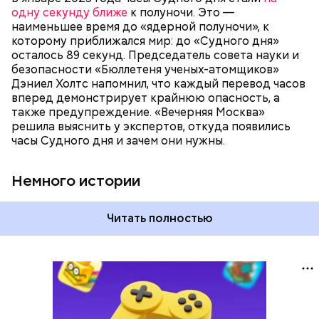
как ближе, так и дальше от полуночи. Но в 2018
одну секунду ближе
к полуночи. Это —
году часы Судного дня впервые за очень долгое
наименьшее время до «ядерной полуночи», к
время показали свое самое близкое к катастрофе
которому приближался мир: до «Судного дня»
время — без двух минут полночь. Вторая холодная
осталось 89 секунд. Председатель совета науки и
война между США и уже Россией стала обыденным
безопасности «Бюллетеня ученых-атомщиков»
предметом обсуждения для аналитиков со всего
Дэниел Холтс напомнил, что каждый перевод часов
мира. Но, помимо перспективы отправиться в
вперед демонстрирует крайнюю опасность, а
«атомный рай», с 2007 года на стрелку часов
также предупреждение. «Вечерняя Москва»
влияет еще одна глобальная угроза —
решила выяснить у экспертов, откуда появились
климатические изменения.
часы Судного дня и зачем они нужны.
Немного истории
Читать полностью