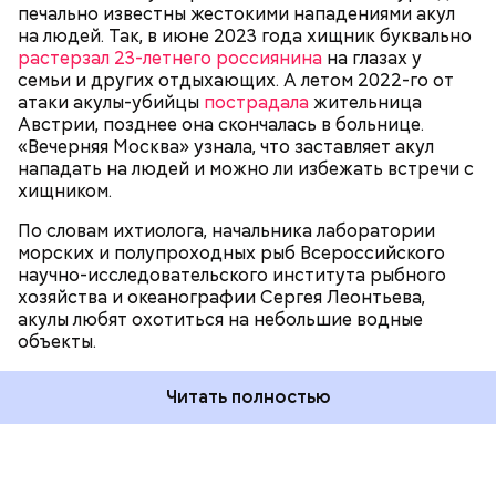
печально известны жестокими нападениями акул
на людей. Так, в июне 2023 года хищник буквально
растерзал 23-летнего россиянина
на глазах у
семьи и других отдыхающих. А летом 2022-го от
атаки акулы-убийцы
пострадала
жительница
Австрии, позднее она скончалась в больнице.
«Вечерняя Москва» узнала, что заставляет акул
Собеседник «Вечерней Москвы» отметил, что еще
нападать на людей и можно ли избежать встречи с
несколько лет назад о таких походах даже мечтать
хищником.
не приходилось, но сегодня это вполне
укладывается в рамки официальной экскурсии с
По словам ихтиолога, начальника лаборатории
гидом.
— Ко всем этим рейтингам и часам нужно
морских и полупроходных рыб Всероссийского
относиться скептически, ведь все эти оценки
научно-исследовательского института рыбного
экспертов, заключения, предположения
хозяйства и океанографии Сергея Леонтьева,
ангажированы. Такие заявления кому-то выгодны,
акулы любят охотиться на небольшие водные
— пояснил эксперт.
объекты.
Читать полностью