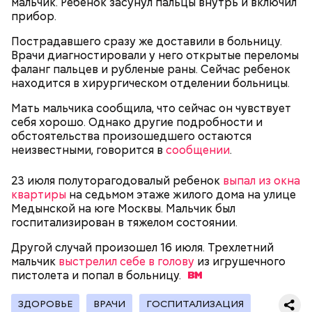
мальчик. Ребенок засунул пальцы внутрь и включил
прибор.
Пострадавшего сразу же доставили в больницу.
Врачи диагностировали у него открытые переломы
фаланг пальцев и рубленые раны. Сейчас ребенок
Как идет расследование
Кто еще был жертвой Миссюры
находится в хирургическом отделении больницы.
Мать мальчика сообщила, что сейчас он чувствует
себя хорошо. Однако другие подробности и
обстоятельства произошедшего остаются
неизвестными, говорится в
сообщении
.
23 июля полуторагодовалый ребенок
выпал из окна
квартиры
на седьмом этаже жилого дома на улице
Медынской на юге Москвы. Мальчик был
госпитализирован в тяжелом состоянии.
Другой случай произошел 16 июля. Трехлетний
мальчик
выстрелил себе в голову
из игрушечного
пистолета и попал в
больницу.
Молодого человека задержали. На первом же
допросе он признался, что планировал отравить
Примечательно, что летом 2023 года на Мутаева
ЗДОРОВЬЕ
ВРАЧИ
ГОСПИТАЛИЗАЦИЯ
только отчима. Тогда следователи посчитали, что