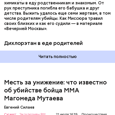
химикаты в еду родственникам и знакомым. От
рук преступника погибла его бабушка и друг
детства. Выжить удалось еще семи жертвам, в том
числе родителям убийцы. Как Миссюра травил
своих близких и как его судили — в материале
— Личность подозреваемого установлена,
«Вечерней Москвы».
полицией принимаются меры к задержанию, —
сообщили в пресс-службе
ГУ МВД России
по
Республике Дагестан.
Дихлорэтан в еде родителей
Читать полностью
Месть за унижение: что известно
об убийстве бойца ММА
Магомеда Мутаева
Евгений Силаев
По данному факту СК возбудил
уголовное дело
по
Сюжет:
Эксклюзивы ВМ
21 июля 16:39
Происшествия