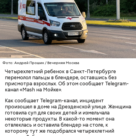
полицию, но подтвердил эту информацию на
допросе.
Вскоре в качестве главного подозреваемого в
Первой жертвой Миссюры была его девушка.
убийстве спортсмена арестовали его 18-летнего
Именно на ней молодой человек впервые испытал
знакомого Надырхана Кадирханова. На допросе он
химикаты, купленные в интернет-магазине. 13
признал вину и показал следователям, как именно
Фото: Андрей Прошин / Вечерняя Москва
января 2024 года он подсыпал дихлорэтан в
совершил преступление и где спрятал оружие, из
Четырехлетний ребенок в Санкт-Петербурге
коктейль возлюбленной, отчего у нее случился
которого застрелил Мутаева.
перемолол пальцы в блендере, оставшись без
инсульт. Девушка неделю
провела в коме
, а после
присмотра взрослых. Об этом сообщает Telegram-
выписки из больницы узнала, что Миссюра
канал «Mash на Мойке».
оформил на нее несколько кредитов.
Как сообщает Telegram-канал, инцидент
произошел в доме на Дрезденской улице. Женщина
готовила суп для своих детей и измельчала
некоторые продукты. В какой-то момент она
отвлеклась и оставила блендер на столе, к
которому тут же подобрался четырехлетний