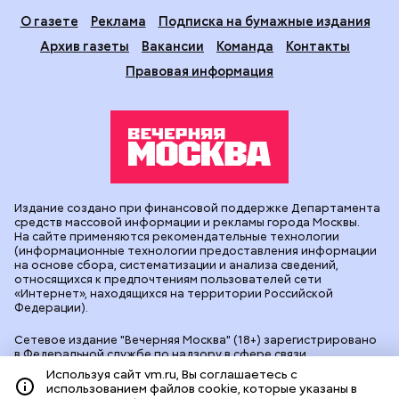
О газете
Реклама
Подписка на бумажные издания
Архив газеты
Вакансии
Команда
Контакты
Правовая информация
Издание создано при финансовой поддержке Департамента
средств массовой информации и рекламы города Москвы.
На сайте применяются рекомендательные технологии
(информационные технологии предоставления информации
на основе сбора, систематизации и анализа сведений,
относящихся к предпочтениям пользователей сети
«Интернет», находящихся на территории Российской
Федерации).
Сетевое издание "Вечерняя Москва" (18+) зарегистрировано
в Федеральной службе по надзору в сфере связи,
информационных технологий и массовых коммуникаций
Используя сайт vm.ru, Вы соглашаетесь с
(Роскомнадзор). Свидетельство о регистрации ЭЛ № ФС 77 -
использованием файлов cookie, которые указаны в
90524 от 09.12.2025. Учредитель: АО "Редакция газеты