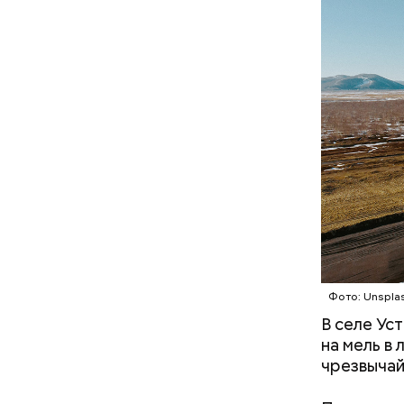
А врач-эн
множество
Вред д
Фото: Unspla
В селе Ус
на мель в
чрезвычай