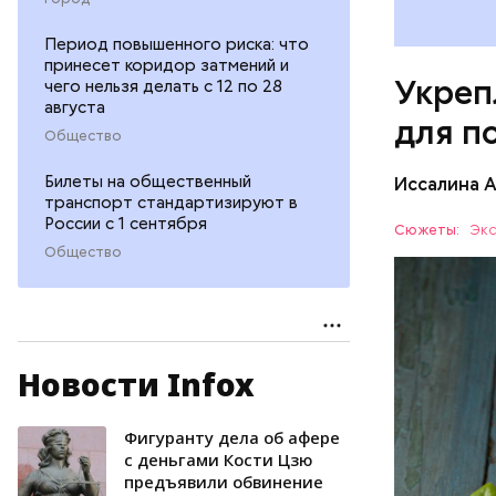
Период повышенного риска: что
принесет коридор затмений и
Укреп
чего нельзя делать с 12 по 28
августа
для п
Общество
Билеты на общественный
Иссалина 
транспорт стандартизируют в
России с 1 сентября
Сюжеты:
Экс
Общество
Новости Infox
Опасность
количеств
образован
Фигуранту дела об афере
ЗДОРОВЬ
с деньгами Кости Цзю
предъявили обвинение