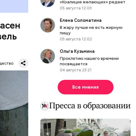
«Коалиция желающих» редеет
05 августа 12:03
Елена Соломатина
пасен
В жару лучше не есть жирную
пищу
вель
05 августа 12:02
Ольга Кузьмина
Проклятию нашего времени
щество
посвящается
04 августа 23:21
Все мнения
шое
вать