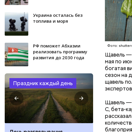
Украина осталась без
топлива и моря
РФ поможет Абхазии
Фото: shutter
реализовать программу
Щавель — 
развития до 2030 года
мая по ию
богатая в
сезон на 
щавель по
Праздник каждый день
экспертов
Щавель — 
С, бета-к
рассказал
количеств
благоприя
День разглядывания
День качания