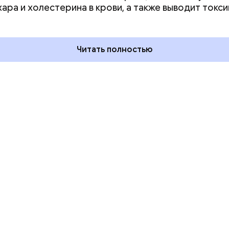
хара и холестерина в крови, а также выводит токси
ского: какие
с зеркалом: какие праздники
тмечают в России
отмечают в России и мире 3
уста
августа
Читать полностью