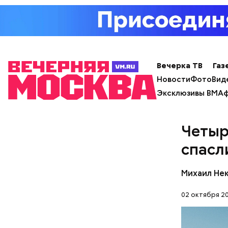
исключает
заверил с
Вечерка ТВ
Газ
Новости
Фото
Вид
Эксклюзивы ВМ
Аф
Четыр
спасл
Фото: Shutt
Михаил Не
02 октября 20