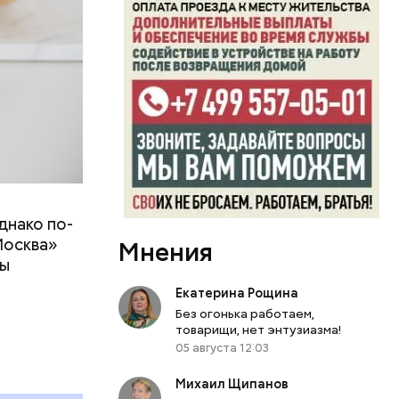
днако по-
 ему не
Москва»
Мнения
роме
ны
же лучше
т
ривести к
Екатерина Рощина
болочки.
Без огонька работаем,
товарищи, нет энтузиазма!
05 августа 12:03
Михаил Щипанов