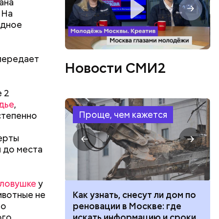
ана
 На
одное
в день, и
 передает
Новости СМИ2
ряются
 2
вает
дье
,
Проще, чем кажется
остепенно
р,
тина
ргор
ыбрать
ерты
нику без
я до места
дима
 ловушке
у
убка у
ивотные не
 100 тысяч
Как узнать, снесут ли дом по
овня
 о
дарства при
реновации в Москве: где
 в
ого
ии: кто может
искать информацию и сроки