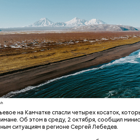
докринолог Алексей Калинчев рассказал, что сущ
 блюд, где используют растение.
ыни
Не талант, а детская травма:
«Волшебный нап
как сцена становится для
Японии: может л
звезд стратегией выживания
рисовыми отруб
похудеть
sh
тьевое на Камчатке спасли четырех косаток, котор
 лимане. Об этом в среду, 2 октября, сообщил мини
ным ситуациям в регионе Сергей Лебедев.