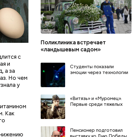
Поликлиника встречает
«ландышевым садом»
длится с
ая и
Студенты показали
, а за
эмоции через технологии
аз. Но чем
знала у
«Витязь» и «Муромец».
Первые среди тяжелых
витамином
м. Как
го
Пенсионер подготовил
онижению
выставку ко Дню Победы
День тульского пряника и
День шевеле