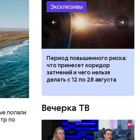
Эксклюзивы
ествует
иток» из
Период повышенного риска:
и вода с
что принесет коридор
ями помочь
затмений и чего нельзя
делать с 12 по 28 августа
Вечерка ТВ
ые попали
стр по