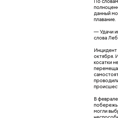
По словам
полноценн
данный мо
плавание.
— В сыром
— В момен
— Удачи и
то не каж
контролир
слова Ле
некоторые
положител
предотвра
Инцидент 
кремний
октября. 
омолаж
косатки н
витамин
перемещал
помогае
самостоят
кожи;
проводили
клетчат
происшест
холесте
фолиева
В феврале
беремен
побережья
плода. 
могли выб
гомоцис
неспособн