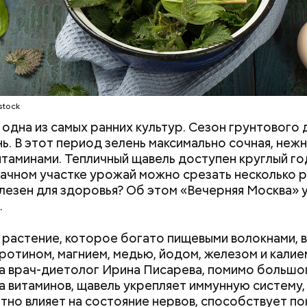
stock
одна из самых ранних культур. Сезон грунтового 
нь. В этот период зелень максимально сочная, нежн
итаминами. Тепличный щавель доступен круглый год
дачном участке урожай можно срезать несколько р
лезен для здоровья? Об этом «Вечерняя Москва» у
.
растение, которое богато пищевыми волокнами, 
аротином, магнием, медью, йодом, железом и калие
а врач-диетолог Ирина Писарева, помимо большо
а витаминов, щавель укрепляет иммунную систему,
тно влияет на состояние нервов, способствует п
 на качелях и
День арбуза и День поцелуев