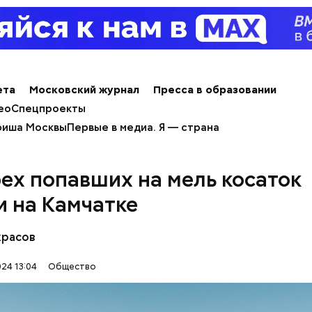
 вероятность возникновения дефицитов микроэл
пециалист.
ета
Московский журнал
Пресса в образовании
ео
Спецпроекты
иша Москвы
Первые в медиа. Я — страна
ех попавших на мель косаток
и на Камчатке
erstock
красов
24 13:04
Общество