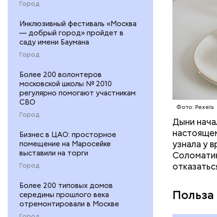
Город
Инклюзивный фестиваль «Москва
— добрый город» пройдет в
саду имени Баумана
Город
Более 200 волонтеров
московской школы № 2010
регулярно помогают участникам
СВО
Фото: Pexels
Город
Дыни начал
— Если че
настоящем
рекоменду
Бизнес в ЦАО: просторное
узнала у 
помещение на Маросейке
раздражен
выставили на торги
Соломатин
исключить
отказатьс
Город
повышению
Более 200 типовых домов
Польза
середины прошлого века
отремонтировали в Москве
Город