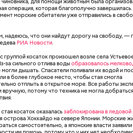
 чиновника, для помощи животным была организов
ая операция, которая благополучно завершилась.
мент морские обитатели уже отправились в своб
 виде не рекомендован, достаточно 50–100 грамм 
т стресса он держит сосуды под контролем и
м, надеюсь, что они найдут дорогу на свободу, —
дый день. Но отмечу, что при термообработке те
ует более 300 реакций нашего организма. Также
бедева
РИА Новости
.
 его свойства, — напомнила Писарева.
ьно влияет на нервную систему, успокаивает,
щает спазмы, — пояснила Соломатина.
с группой косаток произошел возле села Устьевое
 — укрепляет кости, зубы, волосы и ногти и оказы
Из-за сильного отлива воды
образовалось мелково
ивающее действие;
е могли дышать. Спасатели поливали их водой и п
 С — работает как антиоксидант, иммуномодулято
Диетолог Солома
и в более глубокое место, чтобы стая смогла
т выработке соединительной ткани, улучшает ту
рассказала, как в
ельно отплыть в открытое море. Все работы эксп
натуральную клуб
 вручную, потому что техника не могла добратьс
антибиотиков
ка — достаточно нежная и забирает излишки
вия.
рина, сахара и соли тяжелых металлов;
я кислота (в большом количестве) — она необхо
 стая косаток оказалась
заблокирована в ледовой
ным женщинам, чтобы формировалась нервная тр
 острова Хоккайдо на севере Японии. Морские ж
Как поменять батареи дома и
Как получить до
Также ее рекомендуют принимать для снижения ур
раться самостоятельно, а японские власти заявили
не получить штраф
рублей от госу
теина — это вещество вызывает микровоспаление
ости им помочь, потому что у них нет необходим
трудной ситуац