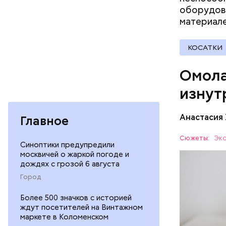
организ
оборудова
ряда оп
материал
бета-ка
иммунит
«делает
КОСАТКИ
А еще и
Омола
лютеин 
наше зр
изнут
калий —
По мнению
сердечн
щавель в 
Анастасия
давлени
Главное
свежем ви
магний 
Дыня соде
Сюжеты:
Экс
Синоптики предупредили
организму
москвичей о жаркой погоде и
рассказал
дождях с грозой 6 августа
ЗДОРОВЬ
минералам
Город
ФРУКТЫ
Более 500 значков с историей
ждут посетителей на Винтажном
маркете в Коломенском