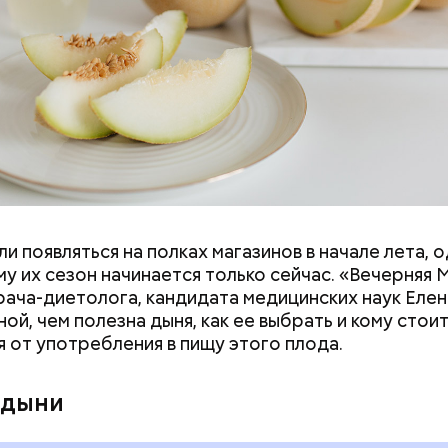
и появляться на полках магазинов в начале лета, о
ловек уже болеет мочекаменной болезнью, щавель
у их сезон начинается только сейчас. «Вечерняя 
ется. При артрите, гастрите, холецистите, синд
врача-диетолога, кандидата медицинских наук Еле
ного кишечника, язвах и панкреатите продукт то
ой, чем полезна дыня, как ее выбрать и кому стои
 из рациона, — предупредила врач. — Он может п
я от употребления в пищу этого плода.
 кислотности желудка и раздражать слизистые о
 дыни