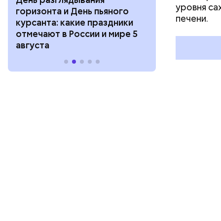
уровня са
горизонта и День пьяного
День шампан
печени.
курсанта: какие праздники
праздники о
отмечают в России и мире 5
и мире 4 авг
августа