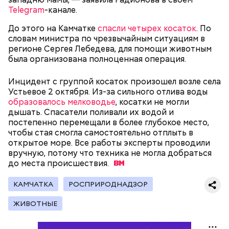
Telegram
-канале.
— В дыне содержится много сахара, который
представлен фруктозой. С одной стороны — это
До этого на Камчатке
спасли четырех косаток
. По
хорошо, потому что дает энергию. Но важно
словам министра по чрезвычайным ситуациям в
помнить, что сладкими дынями не нужно сильно
регионе Сергея Лебедева, для помощи животным
увлекаться, так же как и арбузами, людям с
была организована полноценная операция.
сахарным диабетом и лишним весом, —
подчеркнула доктор.
Инцидент с группой косаток произошел возле села
Устьевое 2 октября. Из-за сильного отлива воды
образовалось мелководье
, косатки не могли
дышать. Спасатели поливали их водой и
постепенно перемещали в более глубокое место,
чтобы стая смогла самостоятельно отплыть в
— Кабачки, порезанные кубиками, нужно легко
открытое море. Все работы эксперты проводили
обжарить на сковороде. К ним добавляются зелень
вручную, потому что техника не могла добраться
петрушки, чеснок, соль и оливковое масло.
до места
происшествия.
Получается очень вкусно, — поделился рецептом
Копылов.
КАМЧАТКА
РОСПРИРОДНАДЗОР
ЖИВОТНЫЕ
с сахарным диабетом;
лишним весом.