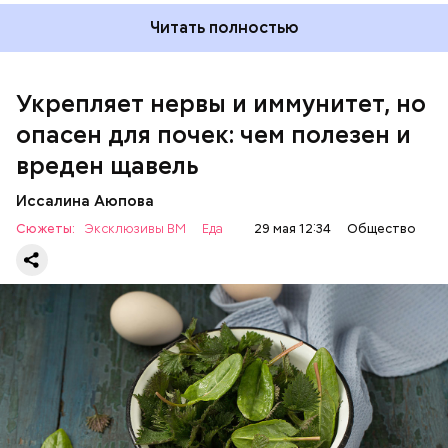
Читать полностью
Укрепляет нервы и иммунитет, но
опасен для почек: чем полезен и
— Если человек уже болеет мочекаменной
вреден щавель
болезнью, щавель ему не рекомендуется. При
артрите, гастрите, холецистите, синдроме
Иссалина Аюпова
раздраженного кишечника, язвах и панкреатите
Сюжеты:
Эксклюзивы ВМ
Еда
29 мая 12:34
Общество
продукт тоже лучше исключить из рациона, —
предупредила врач. — Он может привести к
повышению кислотности желудка и раздражать
слизистые оболочки.