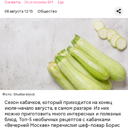
Сюжеты:
Эксклюзивы ВМ
Еда
06 августа 12:15
Общество
Ингредиенты:
— Наиболее распространенные борщ, щи, котлеты,
салаты, лаваш с творогом и сыром, пироги, омлет,
запеканка. Щавеля там везде используется
ЕДА
ОВОЩИ
РЕЦЕПТЫ
немного, поэтому никакого вреда от него не будет.
Чем разнообразнее рацион питания человека, тем
лучше. Потому что это исключает вероятность
возникновения дефицитов микроэлементов, —
заверил специалист.
Фото: Shutterstock
Фото: Shutterstock
Сезон кабачков, который приходится на конец
июля–начало августа, в самом разгаре. Из них
можно приготовить много интересных и полезных
блюд. Топ-5 необычных рецептов с кабачками
«Вечерней Москве» перечислил шеф-повар Борис
Вред дыни