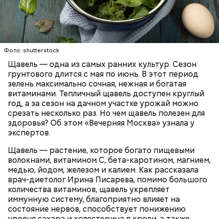
Опасность же щавеля состоит в том, что он
содержит большое количество щавелевой кислоты,
которая может способствовать образованию
Фото: shutterstock
камней в почках, объяснила диетолог.
Щавель — одна из самых ранних культур. Сезон
ЗДОРОВЬЕ
ВРАЧИ
РАСТЕНИЯ
грунтового длится с мая по июнь. В этот период
ПРОДУКТЫ
зелень максимально сочная, нежная и богатая
витаминами. Тепличный щавель доступен круглый
год, а за сезон на дачном участке урожай можно
срезать несколько раз. Но чем щавель полезен для
здоровья? Об этом «Вечерняя Москва» узнала у
экспертов.
Щавель — растение, которое богато пищевыми
волокнами, витамином С, бета-каротином, магнием,
медью, йодом, железом и калием. Как рассказала
врач-диетолог Ирина Писарева, помимо большого
количества витаминов, щавель укрепляет
иммунную систему, благоприятно влияет на
состояние нервов, способствует понижению
уровня сахара и холестерина в крови, а также