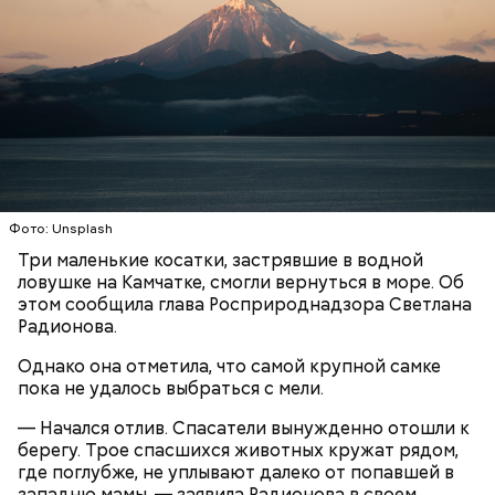
Ранние плоды, по словам врача, лучше не есть:
Фото: Unsplash
Терапевт Кондрахин назвал
Чистит сосуды и защищает от
Три маленькие косатки, застрявшие в водной
продукты и напитки, которые
рака: чем полезен кресс-салат
ловушке на Камчатке, смогли вернуться в море. Об
выводят токсины из организма
этом сообщила глава Росприроднадзора Светлана
Радионова.
Однако она отметила, что самой крупной самке
пока не удалось выбраться с мели.
Спагетти из кабачков
— Начался отлив. Спасатели вынужденно отошли к
берегу. Трое спасшихся животных кружат рядом,
где поглубже, не уплывают далеко от попавшей в
западню мамы, — заявила Радионова в своем