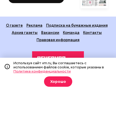
О газете
Реклама
Подписка на бумажные издания
Архив газеты
Вакансии
Команда
Контакты
Правовая информация
Используя сайт vm.ru, Вы соглашаетесь с
использованием файлов cookie, которые указаны в
Политике конфиденциальности
Издание создано при финансовой поддержке Департамента
Хорошо
средств массовой информации и рекламы города Москвы.
На сайте применяются рекомендательные технологии
(информационные технологии предоставления информации
на основе сбора, систематизации и анализа сведений,
относящихся к предпочтениям пользователей сети
«Интернет», находящихся на территории Российской
Федерации).