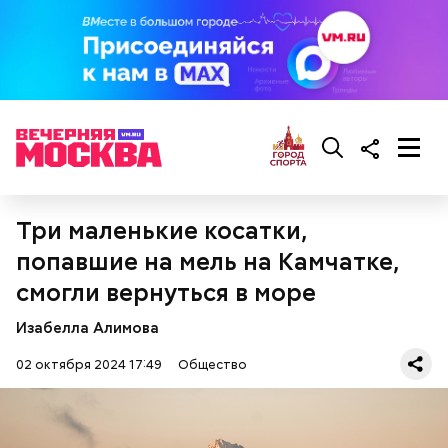
кабачок;
брынза;
растительное масло;
помидоры черри либо грунтовые.
Три маленькие косатки,
беременным, кормящим женщинам;
людям с ослабленной иммунной системой;
попавшие на мель на Камчатке,
пожилым;
детям.
смогли вернуться в море
Изабелла Алимова
02 октября 2024 17:49
Общество
Ингредиенты: